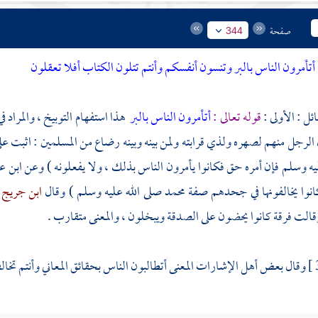
صفحة
344
أتأمرون الناس بالبر وتنسون أنفسكم وأنتم تتلون الكتاب أفلا تعقلون
ئل : الأولى :
قوله تعالى :
أتأمرون الناس بالبر
هذا استفهام التوبيخ ، والمراد ف
الرجل منهم لصهره ولذي قرابته ولمن بينه وبينه رضاع من المسلمين : اثبت عل
يه وسلم فإن أمره حق فكانوا يأمرون الناس بذلك ، ولا يفعلونه ) وعن
ابن 
كانوا يخالفونها في جحدهم صفة
محمد
صلى الله عليه وسلم ) وقال
ابن جريج
قالت فرقة كانوا يحضون على الصدقة ويبخلون ، والمعنى متقارب .
وقال بعض أهل الإشارات المعنى أتطالبون الناس بحقائق المعاني وأنتم تخا