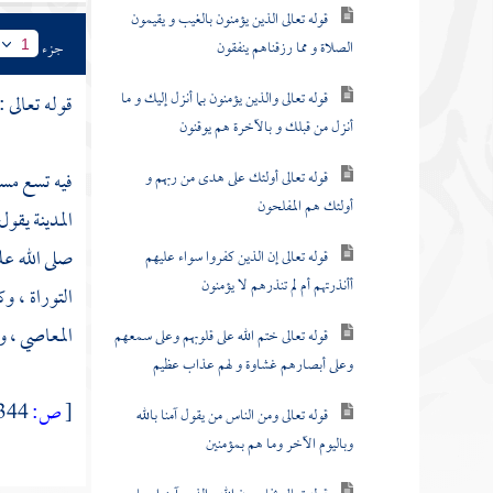
قوله تعالى الذين يؤمنون بالغيب و يقيمون
الصلاة و مما رزقناهم ينفقون
جزء
1
قوله تعالى والذين يؤمنون بما أنزل إليك و ما
قوله تعالى :
أنزل من قبلك و بالآخرة هم يوقنون
قوله تعالى أولئك على هدى من ربهم و
فيه تسع مسا
أولئك هم المفلحون
المدينة
يقول 
صلى الله عل
قوله تعالى إن الذين كفروا سواء عليهم
أأنذرتهم أم لم تنذرهم لا يؤمنون
التوراة ، و
المعاصي ، و
قوله تعالى ختم الله على قلوبهم وعلى سمعهم
وعلى أبصارهم غشاوة و لهم عذاب عظيم
[
ص:
344 ]
قوله تعالى ومن الناس من يقول آمنا بالله
وباليوم الآخر وما هم بمؤمنين