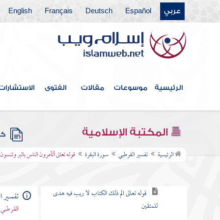
باب ما جاء من الحجة في الرد على
عربي
Español
Deutsch
Français
English
من طعن في القرآن وخالف مصحف
عثمان بالزيادة والنقصان
القول في الاستعاذة
الرئيسية
موسوعات
مقالات
الفتوى
الاستشارات
بسم الله الرحمن الرحيم
سورة الفاتحة
المكتبة الإسلامية
كتب
سورة البقرة
الرئيسية
تفسير القرطبي
سورة البقرة
قوله تعالى أتأمرون الناس بالبر وتنسو
الكلام في نزولها وفضلها وما جاء فيها
قوله تعالى الم ذلك الكتاب لا ريب فيه هدى
تفسير ا
للمتقين
القرطبي 