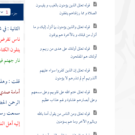
قوله تعالى الذين يؤمنون بالغيب و يقيمون
الصلاة و مما رزقناهم ينفقون
جزء
1
قوله تعالى والذين يؤمنون بما أنزل إليك و ما
الثانية : 
أنزل من قبلك و بالآخرة هم يوقنون
ناس تقرض 
قوله تعالى أولئك على هدى من ربهم و
يتلون الكتا
أولئك هم المفلحون
نار جهنم فيق
قوله تعالى إن الذين كفروا سواء عليهم
أأنذرتهم أم لم تنذرهم لا يؤمنون
قلت : وهذا 
أمامة صدي 
قوله تعالى ختم الله على قلوبهم وعلى سمعهم
وعلى أبصارهم غشاوة و لهم عذاب عظيم
الرحمن الح
سمعت رسول 
قوله تعالى ومن الناس من يقول آمنا بالله
وباليوم الآخر وما هم بمؤمنين
إليه أهل الن