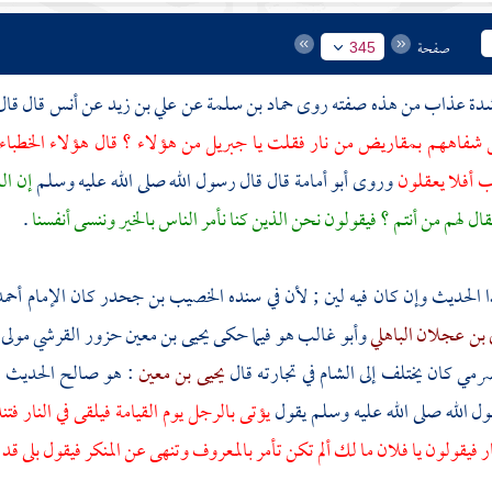
صفحة
345
في شدة عذاب من هذه صفته روى
حماد بن سلمة
عن
علي بن زيد
عن
أنس
قال قال
شفاههم بمقاريض من نار فقلت يا
جبريل
من هؤلاء ؟ قال هؤلاء الخطباء 
ب أفلا يعقلون
وروى
أبو أمامة
قال قال رسول الله صلى الله عليه وسلم
إن ال
ال لهم من أنتم ؟ فيقولون نحن الذين كنا نأمر الناس بالخير وننسى أنفسنا
.
الحديث وإن كان فيه لين ; لأن في سنده
الخصيب بن جحدر
كان الإمام
أحم
بن عجلان الباهلي
وأبو غالب
هو فيما حكى
يحيى بن معين حزور القرشي مولى 
ضرمي
كان يختلف إلى
الشام
في تجارته قال
يحيى بن معين
: هو صالح الحديث ف
الله صلى الله عليه وسلم يقول
يؤتى بالرجل يوم القيامة فيلقى في النار فت
ار فيقولون يا فلان ما لك ألم تكن تأمر بالمعروف وتنهى عن المنكر فيقول بلى قد 