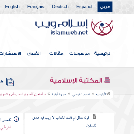
باب ما جاء من الحجة في الرد على
عربي
Español
Deutsch
Français
English
من طعن في القرآن وخالف مصحف
عثمان بالزيادة والنقصان
القول في الاستعاذة
الرئيسية
موسوعات
مقالات
الفتوى
الاستشارات
بسم الله الرحمن الرحيم
سورة الفاتحة
المكتبة الإسلامية
كتب
سورة البقرة
الرئيسية
تفسير القرطبي
سورة البقرة
قوله تعالى أتأمرون الناس بالبر وتنسو
الكلام في نزولها وفضلها وما جاء فيها
قوله تعالى الم ذلك الكتاب لا ريب فيه هدى
تفسير ا
للمتقين
القرطبي 