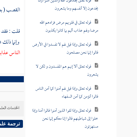
قوله تعالى يخادعون الله والذين آمنوا وما
يخدعون إلا أنفسهم وما يشعرون
القصب ( بضم
قوله تعالى في قلوبهم مرض فزادهم الله
قلت : فقد د
مرضا ولهم عذاب أليم بما كانوا يكذبون
وإنما ذلك ؛
قوله تعالى وإذا قيل لهم لا تفسدوا في الأرض
الناس عذابا 
قالوا إنما نحن مصلحون
قوله تعالى ألا إنهم هم المفسدون و لكن لا
يشعرون
قوله تعالى وإذا قيل لهم آمنوا كما آمن الناس
قالوا أنؤمن كما آمن السفهاء
الخدمات العلم
قوله تعالى وإذا لقوا الذين آمنوا قالوا آمنا وإذا
خلوا إلى شياطينهم قالوا إنا معكم إنما نحن
ترجمة علم
مستهزئون