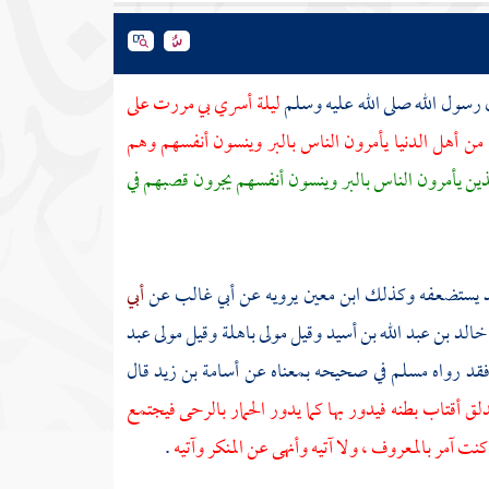
 رسول الله صلى الله عليه وسلم
ليلة أسري بي مررت على
من أهل الدنيا يأمرون الناس بالبر وينسون أنفسهم وهم
ذين يأمرون الناس بالبر وينسون أنفسهم يجرون قصبهم في
د
يستضعفه وكذلك
ابن معين
يرويه عن
أبي غالب
عن
أبي
خالد بن عبد الله بن أسيد
وقيل
مولى باهلة
وقيل
مولى عبد
قد رواه
مسلم
في صحيحه بمعناه عن
أسامة بن زيد
قال
ندلق أقتاب بطنه فيدور بها كما يدور الحمار بالرحى فيجتمع
كنت آمر بالمعروف ، ولا آتيه وأنهى عن المنكر وآتيه
.