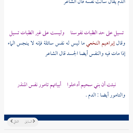
الدم يقال سالت نفسه قال الشاعر
تسيل على حد الظبات نفوسنا وليست على غير الظبات تسيل
وقال
إبراهيم النخعي
ما ليس له نفس سائلة فإنه لا ينجس الماء
إذا مات فيه والنفس أيضا الجسد قال الشاعر
نبئت أن بني سحيم أدخلوا أبياتهم تامور نفس المنذر
والتامور أيضا : الدم .
السابق
التالي