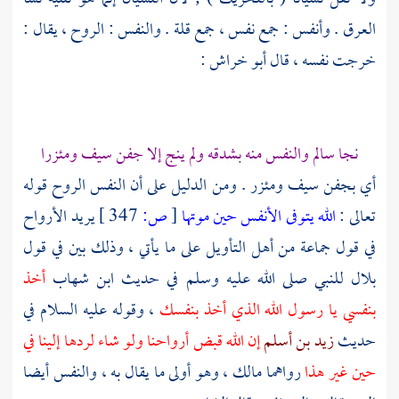
العرق . وأنفس : جمع نفس ، جمع قلة . والنفس : الروح ، يقال :
خرجت نفسه ، قال
أبو خراش
:
نجا سالم والنفس منه بشدقه ولم ينج إلا جفن سيف ومئزرا
أي بجفن سيف ومئزر . ومن الدليل على أن النفس الروح قوله
تعالى :
الله يتوفى الأنفس حين موتها
[
ص:
347 ]
يريد الأرواح
في قول جماعة من أهل التأويل على ما يأتي ، وذلك بين في قول
بلال
للنبي صلى الله عليه وسلم في حديث
ابن شهاب
أخذ
بنفسي يا رسول الله الذي أخذ بنفسك
، وقوله عليه السلام في
حديث
زيد بن أسلم
إن الله قبض أرواحنا ولو شاء لردها إلينا في
حين غير هذا
رواهما
مالك
، وهو أولى ما يقال به ، والنفس أيضا