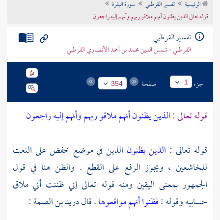
الرئيسية
تفسير القرطبي
سورة البقرة
تراجم الأعلام
قوله تعالى الذين يظنون أنهم ملاقو ربهم وأنهم إليه راجعون
تفسير القرطبي
القرطبي - شمس الدين محمد بن أحمد الأنصاري القرطبي
جزء
صفحة
1
354
قوله تعالى :
الذين يظنون أنهم ملاقو ربهم وأنهم إليه راجعون
قوله تعالى :
الذين يظنون
الذين في موضع خفض على النعت
للخاشعين ، ويجوز الرفع على القطع . والظن هنا في قول
الجمهور بمعنى اليقين ومنه قوله تعالى إني ظننت أني ملاق
حسابيه وقوله :
فظنوا أنهم مواقعوها
. قال
دريد بن الصمة
: