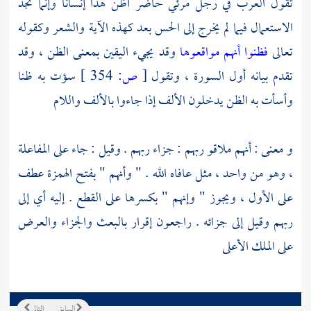
تقول العرب في رجل مرئي حاضر أظن هذا إنسانا وإنما تجد
الاستعمال فيما لم يخرج إلى الحس بعد كهذه الآية والشعر وكقوله
تعالى
فظنوا أنهم مواقعوها
وقد يجيء اليقين بمعنى الظن ، وقد
تقدم بيانه أول السورة ، وتقول
[
ص:
354 ]
سؤت به ظنا
وأسأت به الظن يدخلون الألف إذا جاءوا بالألف واللام
و معنى : أنهم ملاقو ربهم : جزاء ربهم . وقيل : جاء على المفاعلة
، وهو من واحد ، مثل عافاه الله . " وأنهم " بفتح الهمزة عطف
على الأول ، ويجوز " وإنهم " بكسرها على القطع . إليه أي إلى
ربهم وقيل إلى جزائه . راجعون إقرار بالبعث والجزاء والعرض
على الملك الأعلى
السابق
التالي