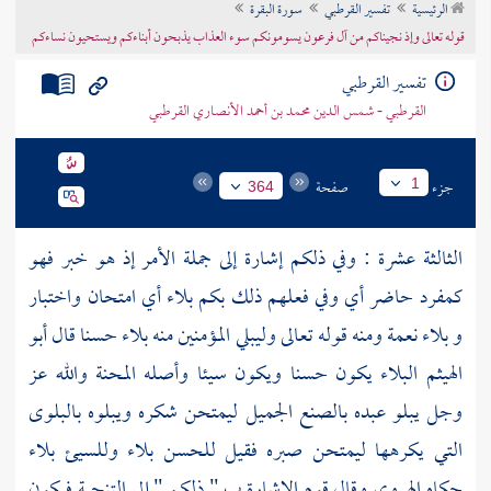
الرئيسية
تفسير القرطبي
سورة البقرة
تراجم الأعلام
قوله تعالى وإذ نجيناكم من آل فرعون يسومونكم سوء العذاب يذبحون أبناءكم ويستحيون نساءكم
تفسير القرطبي
القرطبي - شمس الدين محمد بن أحمد الأنصاري القرطبي
جزء
صفحة
1
364
الثالثة عشرة : وفي ذلكم إشارة إلى جملة الأمر إذ هو خبر فهو
كمفرد حاضر أي وفي فعلهم ذلك بكم بلاء أي امتحان واختبار
و بلاء نعمة ومنه قوله تعالى وليبلي المؤمنين منه بلاء حسنا قال
أبو
الهيثم
البلاء يكون حسنا ويكون سيئا وأصله المحنة والله عز
وجل يبلو عبده بالصنع الجميل ليمتحن شكره ويبلوه بالبلوى
التي يكرهها ليمتحن صبره فقيل للحسن بلاء وللسيئ بلاء
حكاه
الهروي
وقال قوم الإشارة ب " ذلكم " إلى التنجية فيكون