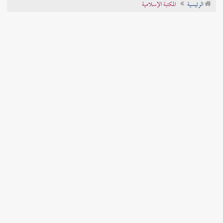
الرئيسية
المكتبة الإسلامية
تراجم الأعلام