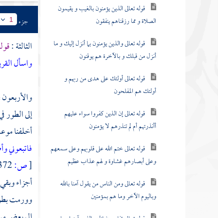
قوله تعالى الذين يؤمنون بالغيب و يقيمون
الصلاة و مما رزقناهم ينفقون
جزء
1
قوله تعالى والذين يؤمنون بما أنزل إليك و ما
الثالثة :
قوله
أنزل من قبلك و بالآخرة هم يوقنون
واسأل القري
قوله تعالى أولئك على هدى من ربهم و
أولئك هم المفلحون
والأربعون ف
إلى
الطور
في
قوله تعالى إن الذين كفروا سواء عليهم
أأنذرتهم أم لم تنذرهم لا يؤمنون
أخلفنا موعد
فاتبعوني وأ
قوله تعالى ختم الله على قلوبهم وعلى سمعهم
وعلى أبصارهم غشاوة و لهم عذاب عظيم
[
ص:
372 ]
أجزاء وبقي 
قوله تعالى ومن الناس من يقول آمنا بالله
وباليوم الآخر وما هم بمؤمنين
وورمت بطونه
إلى بعض من