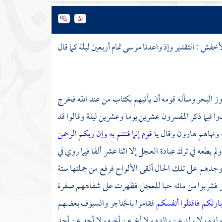
لأخفش
: التقدير وإذ واعدنا
موسى
تمام أربعين ليلة كما قال
ز البحر وسأله قومه أن يأتيهم بكتاب من عند الله فخرج
وا فيما ذكر المفسرون عشرين يوما وعشرين ليلة وقالوا قد
ه ونهاهم
هارون
وقال
يا قوم إنما فتنتم به وإن ربكم الرحمن
ولم يطعه في ترك عبادة العجل إلا اثنا عشر ألفا فيما روي في
جدهم على تلك الحال ألقى الألواح فرفع من جملتها ستة
بحر فشربوا من مائه حبا للعجل فظهرت على شفاههم صفرة
 بارئكم فاقتلوا أنفسكم
فقاموا بالخناجر والسيوف بعضهم
ده ولا ولد عن والده ولا أخ عن أخيه ولا أحد عن أحد