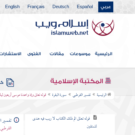
باب ما جاء من الحجة في الرد على
عربي
Español
Deutsch
Français
English
من طعن في القرآن وخالف مصحف
عثمان بالزيادة والنقصان
القول في الاستعاذة
الرئيسية
موسوعات
مقالات
الفتوى
الاستشارات
بسم الله الرحمن الرحيم
سورة الفاتحة
المكتبة الإسلامية
كتب
سورة البقرة
الرئيسية
تفسير القرطبي
سورة البقرة
قوله تعالى وإذ واعدنا موسى أربعين ليل
الكلام في نزولها وفضلها وما جاء فيها
قوله تعالى الم ذلك الكتاب لا ريب فيه هدى
تفسير ا
للمتقين
القرطبي 