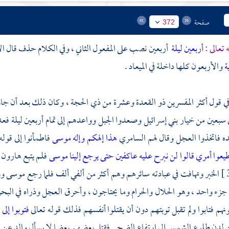
صفحة
372
 تعالى :
أربعين ليلة
أربعين نصب على المفعول الثاني ، وفي الكلام حذف قال
ا
ة
والأربعون كلها داخلة في الميعاد .
ي قول أكثر المفسرين ذو القعدة وعشرة من ذي الحجة ، وكان ذلك بعد أن جاو
 سبعين من خيار
بني إسرائيل
وصعدوا الجبل وواعدهم إلى تمام أربعين ليلة فعد
ه فاتخذوا العجل وقال لهم
السامري
هذا إلهكم وإله موسى
فاطمأنوا إلى قول
طيعوا أمري قالوا لن نبرح عليه عاكفين حتى يرجع إلينا موسى
فلم يتبع
هارون
الخبر وتهافت في عبادته سائرهم وهم أكثر من ألفي ألف فلما رجع
موسى
وو
جزء واحد ، وهو الحلال والحرام وما يحتاجون ، وأحرق العجل وذراه في ال
م فتابوا ولم تقبل توبتهم دون أن يقتلوا أنفسهم فذلك قوله تعالى
فتوبوا إلى
 لدن طلوع الشمس إلى ارتفاع الضحى فقتل بعضهم بعضا لا يسأل والد عن ول