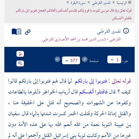
الرئيسية
تفسير القرطبي
سورة البقرة
تراجم الأعلام
قوله تعالى وإذ قال موسى لقومه يا قوم إنكم ظلمتم أنفسكم باتخاذكم العجل فتوبوا إلى بارئكم
فاقتلوا أنفسكم
تفسير القرطبي
القرطبي - شمس الدين محمد بن أحمد الأنصاري القرطبي
جزء
صفحة
1
377
قوله تعالى :
فتوبوا إلى بارئكم
لما قال لهم فتوبوا إلى بارئكم قالوا
كيف ؟ قال
فاقتلوا أنفسكم
قال أرباب الخواطر ذللوها بالطاعات
وكفوها عن الشهوات والصحيح أنه قتل على الحقيقة هنا ،
والقتل إماتة الحركة وقتلت الخمر كسرت شدتها بالماء قال
سفيان
بن عيينة
التوبة نعمة من الله أنعم الله بها على هذه الأمة دون
غيرها من الأمم وكانت توبة
بني إسرائيل
القتل وأجمعوا على أنه لم