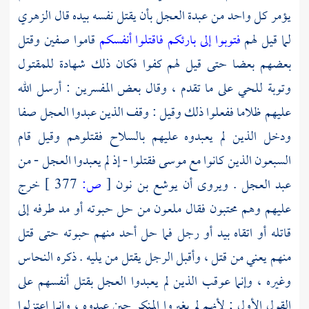
يؤمر كل واحد من عبدة العجل بأن يقتل نفسه بيده قال
الزهري
لما قيل لهم
فتوبوا إلى بارئكم فاقتلوا أنفسكم
قاموا صفين وقتل
بعضهم بعضا حتى قيل لهم كفوا فكان ذلك شهادة للمقتول
وتوبة للحي على ما تقدم ، وقال بعض المفسرين : أرسل الله
عليهم ظلاما ففعلوا ذلك وقيل : وقف الذين عبدوا العجل صفا
ودخل الذين لم يعبدوه عليهم بالسلاح فقتلوهم وقيل قام
السبعون الذين كانوا مع
موسى
فقتلوا - إذ لم يعبدوا العجل - من
عبد العجل . ويروى أن
يوشع بن نون
[
ص:
377 ]
خرج
عليهم وهم محتبون فقال ملعون من حل حبوته أو مد طرفه إلى
قاتله أو اتقاه بيد أو رجل فما حل أحد منهم حبوته حتى قتل
منهم يعني من قتل ، وأقبل الرجل يقتل من يليه . ذكره
النحاس
وغيره ، وإنما عوقب الذين لم يعبدوا العجل بقتل أنفسهم على
القول الأول ; لأنهم لم يغيروا المنكر حين عبدوه ، وإنما اعتزلوا