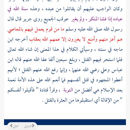
وكان الواجب عليهم أن يقاتلوا من عبده ، وهذه
سنة الله في
عباده إذا فشا المنكر ، ولم يغير
عوقب الجميع روى
جرير
قال قال
رسول الله صلى الله عليه وسلم
ما من قوم يعمل فيهم بالمعاصي
هم أعز منهم وأمنع لا يغيرون إلا عمهم الله بعقاب
أخرجه
ابن
ماجه
في سننه ، وسيأتي الكلام في هذا المعنى إن شاء الله تعالى
فلما استحر فيهم القتل ، وبلغ سبعين ألفا عفا الله عنهم قاله
ابن
عباس
وعلي رضي الله عنهما ، وإنما رفع الله عنهم القتل ؛ لأنهم
أعطوا المجهود في قتل أنفسهم فما أنعم الله على هذه الأمة نعمة
بعد الإسلام هي أفضل من
التوبة
، وقرأ
قتادة
" فأقيلوا أنفسكم
" من الإقالة أي استقبلوها من العثرة بالقتل .
السابق
التالي