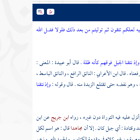
فيه لعلكم تتقون ثم توليتم من بعد ذلك فلولا فضل الله
وإذ نتقنا الجبل فوقهم كأنه ظلة
. قال
أبو عبيدة
: المعنى :
فعناه . قال
ابن الأعرابي
: الناتق الرافع ، والناتق الباسط ،
، وهو نفضه حتى تقتلع الزبدة منه . قال وقوله :
وإذ نتقنا
نزل عليه فيه التوراة دون غيره ، رواه
ابن جريج
عن
ابن
هد
وقتادة
: أي جبل كان . إلا أن
مجاهدا
قال : هو اسم لكل
معربة من غير كلام في مقدمة الكتاب . والحمد لله . وزعم