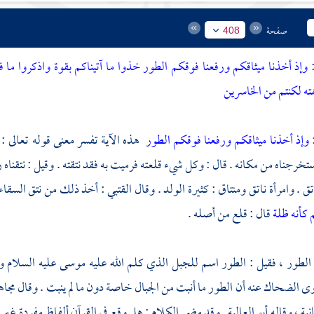
صفحة
408
:
وإذ أخذنا ميثاقكم ورفعنا فوقكم الطور خذوا ما آتيناكم بقوة واذكروا ما 
ه لكنتم من الخاسرين
:
وإذ أخذنا ميثاقكم ورفعنا فوقكم الطور
هذه الآية تفسر معنى قوله تعالى :
خرجناه من مكانه . قال : وكل شيء قلعته فرميت به فقد نتقته . وقيل : نتقناه ر
تق . وامرأة ناتق ومنتاق : كثيرة الولد . وقال
القتبي
: أخذ ذلك من نتق السقاء 
 كأنه ظلة
قال : قلع من أصله .
الطور
، فقيل :
الطور
اسم للجبل الذي كلم الله عليه
موسى
عليه السلام وأ
وى
الضحاك
عنه أن
الطور
ما أنبت من الجبال خاصة دون ما لم ينبت . وقال
مجا
ية ، وقاله
أبو العالية
. وقد مضى الكلام : هل وقع في القرآن ألفاظ مفردة غير 