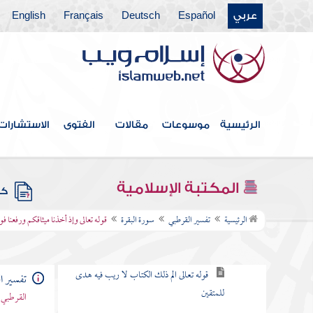
باب ما جاء من الحجة في الرد على
عربي
Español
Deutsch
Français
English
من طعن في القرآن وخالف مصحف
عثمان بالزيادة والنقصان
القول في الاستعاذة
الرئيسية
موسوعات
مقالات
الفتوى
الاستشارات
بسم الله الرحمن الرحيم
سورة الفاتحة
المكتبة الإسلامية
كتب
سورة البقرة
الرئيسية
تفسير القرطبي
سورة البقرة
قوله تعالى وإذ أخذنا ميثاقكم ورفعنا ف
الكلام في نزولها وفضلها وما جاء فيها
قوله تعالى الم ذلك الكتاب لا ريب فيه هدى
تفسير ا
للمتقين
القرطبي 