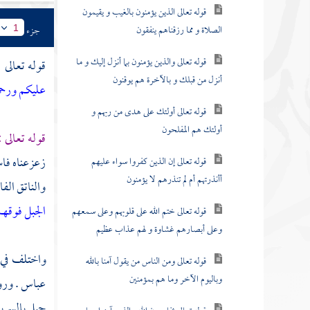
قوله تعالى الذين يؤمنون بالغيب و يقيمون
الصلاة و مما رزقناهم ينفقون
جزء
1
قوله تعالى والذين يؤمنون بما أنزل إليك و ما
قوله تعالى 
أنزل من قبلك و بالآخرة هم يوقنون
عليكم ورحمت
قوله تعالى أولئك على هدى من ربهم و
أولئك هم المفلحون
قوله تعالى 
زعزعناه فاست
قوله تعالى إن الذين كفروا سواء عليهم
أأنذرتهم أم لم تنذرهم لا يؤمنون
والناتق الفا
الجبل فوقهم
قوله تعالى ختم الله على قلوبهم وعلى سمعهم
وعلى أبصارهم غشاوة و لهم عذاب عظيم
واختلف في
قوله تعالى ومن الناس من يقول آمنا بالله
وباليوم الآخر وما هم بمؤمنين
عباس
. ور
جبل بالسريان