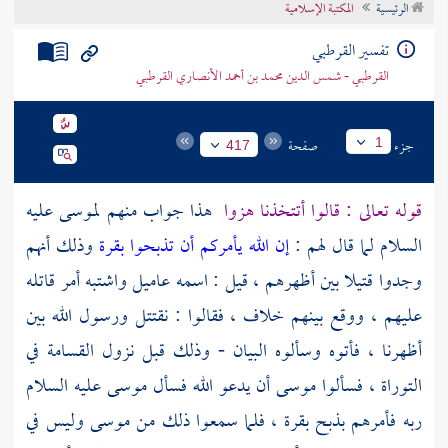
الرئيسية
المكتبة الإسلامية
تراجم الأعلام
تفسير القرطبي
القرطبي - شمس الدين محمد بن أحمد الأنصاري القرطبي
جزء
صفحة
1
417
قوله تعالى : قالوا أتتخذنا هزوا
هذا جواب منهم لموسى عليه
السلام لما قال لهم :
إن الله يأمركم أن تذبحوا بقرة
وذلك أنهم
وجدوا قتيلا بين أظهرهم ، قيل : اسمه
عاميل
واشتبه أمر قاتله
عليهم ، ووقع بينهم خلاف ، فقالوا : نقتتل ورسول الله بين
أظهرنا ، فأتوه وسألوه البيان - وذلك قبل نزول القسامة في
التوراة ، فسألوا
موسى
أن يدعو الله فسأل
موسى
عليه السلام
ربه فأمرهم بذبح بقرة ، فلما سمعوا ذلك من
موسى
وليس في