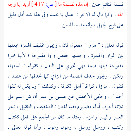
قسمة غنائم
حنين
:
إن هذه لقسمة ما
[
ص:
417 ]
أريد بها وجه
الله
. وكما قال له الآخر : اعدل يا
محمد
وفي هذا كله أدل دليل
على قبح الجهل ، وأنه مفسد للدين .
قوله تعالى : " هزوا " مفعول ثان ، ويجوز تخفيف الهمزة تجعلها
بين الواو والهمزة . وجعلها
حفص
واوا مفتوحة ؛ لأنها همزة
مفتوحة قبلها ضمة فهي تجري على البدل ، كقوله : السفهاء
ولكن . ويجوز حذف الضمة من الزاي كما تحذفها من عضد ،
فتقول : هزؤا ، كما قرأ
أهل
الكوفة
، وكذلك " ولم يكن له كفؤا
أحد " . وحكى
الأخفش
عن
عيسى بن عمر
أن كل اسم على
ثلاثة أحرف أوله مضموم ففيه لغتان : التخفيف والتثقيل ، نحو
العسر واليسر والهزء . ومثله ما كان من الجمع على فعل ككتب
وكتب ، ورسل ورسل ، وعون وعون . وأما قوله تعالى :