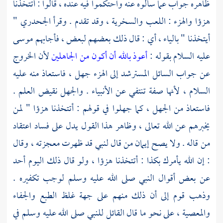
ظاهره جواب عما سألوه عنه واحتكموا فيه عنده ، قالوا : أتتخذنا
هزؤا والهزء : اللعب والسخرية ، وقد تقدم . وقرأ
الجحدري
"
أيتخذنا " بالياء ، أي : قال ذلك بعضهم لبعض ، فأجابهم
موسى
عليه السلام بقوله :
أعوذ بالله أن أكون من الجاهلين
لأن الخروج
عن جواب السائل المسترشد إلى الهزء جهل ، فاستعاذ منه عليه
السلام ، لأنها صفة تنتفي عن الأنبياء . والجهل نقيض العلم .
فاستعاذ من الجهل ، كما جهلوا في قولهم : أتتخذنا هزؤا " لمن
يخبرهم عن الله تعالى ، وظاهر هذا القول يدل على فساد اعتقاد
من قاله . ولا يصح إيمان من قال لنبي قد ظهرت معجزته ، وقال
: إن الله يأمرك بكذا : أتتخذنا هزؤا ، ولو قال ذلك اليوم أحد
عن بعض أقوال النبي صلى الله عليه وسلم لوجب تكفيره .
وذهب قوم إلى أن ذلك منهم على جهة غلظ الطبع والجفاء
والمعصية ، على نحو ما قال القائل للنبي صلى الله عليه وسلم في