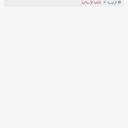
الرئيسية
المكتبة الإسلامية
تراجم الأعلام