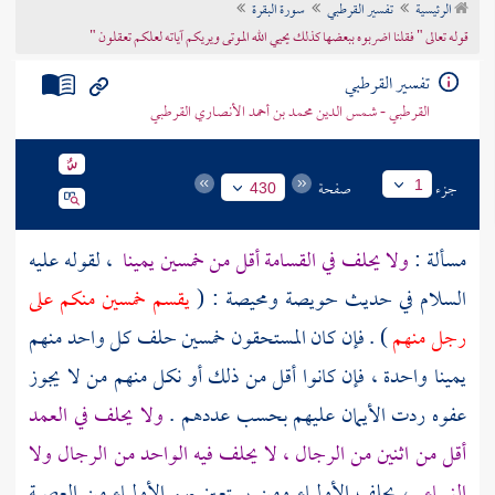
الرئيسية
تفسير القرطبي
سورة البقرة
تراجم الأعلام
قوله تعالى " فقلنا اضربوه ببعضها كذلك يحيي الله الموتى ويريكم آياته لعلكم تعقلون "
تفسير القرطبي
القرطبي - شمس الدين محمد بن أحمد الأنصاري القرطبي
جزء
صفحة
1
430
مسألة :
ولا يحلف في القسامة أقل من خمسين يمينا
، لقوله عليه
السلام في حديث
حويصة
ومحيصة
: (
يقسم خمسين منكم على
رجل منهم
) . فإن كان المستحقون خمسين حلف كل واحد منهم
يمينا واحدة ، فإن كانوا أقل من ذلك أو نكل منهم من لا يجوز
عفوه ردت الأيمان عليهم بحسب عددهم .
ولا يحلف في العمد
أقل من اثنين من الرجال ، لا يحلف فيه الواحد من الرجال ولا
النساء
، يحلف الأولياء ومن يستعين بهم الأولياء من العصبة