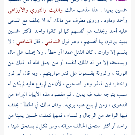
خمسين يمينا . هذا مذهب
مالك
والليث
والثوري
والأوزاعي
وأحمد
وداود
. وروى
مطرف
عن
مالك
أنه لا يحلف مع المدعى
عليه أحد ويحلف هم أنفسهم كما لو كانوا واحدا فأكثر خمسين
يمينا يبرئون بها أنفسهم ، وهو قول
الشافعي
. قال
الشافعي
: لا
يقسم إلا وارث ، كان القتل عمدا أو خطأ . ولا يحلف على مال
ويستحقه إلا من له الملك لنفسه أو من جعل الله له الملك من
الورثة ، والورثة يقسمون على قدر مواريثهم . وبه قال
أبو ثور
واختاره
ابن المنذر
وهو الصحيح ، لأن من لم يدع عليه لم يكن له
سبب يتوجه عليه فيه يمين . ثم مقصود هذه الأيمان البراءة من
الدعوى ، ومن لم يدع عليه بريء . وقال
مالك
في الخطأ : يحلف
فيها الواحد من الرجال والنساء ، فمهما كملت خمسين يمينا من
واحد أو أكثر استحق الحالف ميراثه ، ومن نكل لم يستحق شيئا ،