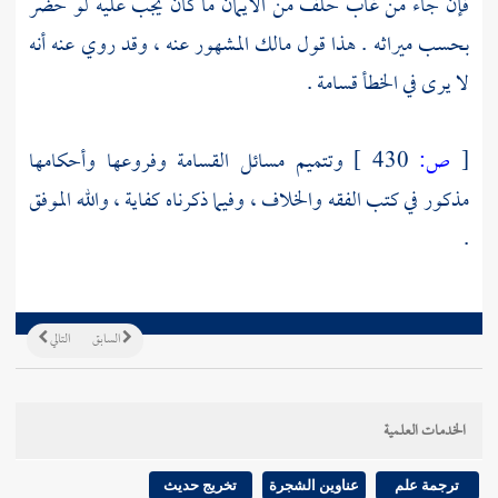
فإن جاء من غاب حلف من الأيمان ما كان يجب عليه لو حضر
بحسب ميراثه . هذا قول
مالك
المشهور عنه ، وقد روي عنه أنه
لا يرى في الخطأ قسامة .
[
ص:
430 ]
وتتميم مسائل القسامة وفروعها وأحكامها
مذكور في كتب الفقه والخلاف ، وفيما ذكرناه كفاية ، والله الموفق
.
السابق
التالي
الخدمات العلمية
ترجمة علم
عناوين الشجرة
تخريج حديث