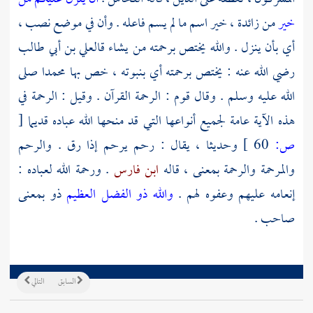
خير
من زائدة ، خير اسم ما لم يسم فاعله . وأن في موضع نصب ،
أي بأن ينزل . والله يختص برحمته من يشاء قال
علي بن أبي طالب
رضي الله عنه : يختص برحمته أي بنبوته ، خص بها
محمدا
صلى
الله عليه وسلم . وقال قوم : الرحمة القرآن . وقيل : الرحمة في
هذه الآية عامة لجميع أنواعها التي قد منحها الله عباده قديما
[
ص:
60 ]
وحديثا ، يقال : رحم يرحم إذا رق . والرحم
والمرحمة والرحمة بمعنى ، قاله
ابن فارس
. ورحمة الله لعباده :
إنعامه عليهم وعفوه لهم .
والله ذو الفضل العظيم
ذو بمعنى
صاحب .
السابق
التالي