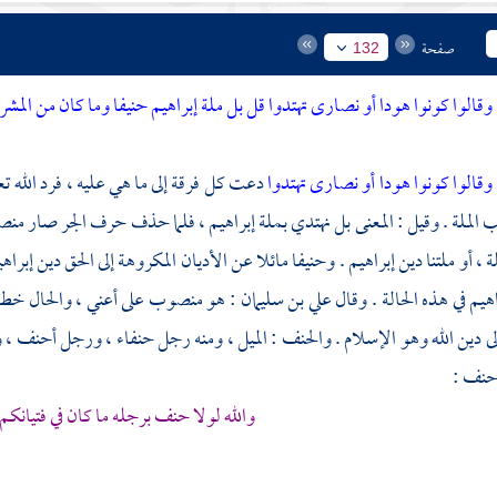
صفحة
132
وقالوا كونوا هودا أو نصارى تهتدوا قل بل ملة إبراهيم حنيفا وما كان من المشر
وقالوا كونوا هودا أو نصارى تهتدوا
دعت كل فرقة إلى ما هي عليه ، فرد الله ت
 الملة . وقيل : المعنى بل نهتدي بملة
إبراهيم
، فلما حذف حرف الجر صار منصوب
 ، أو ملتنا دين
إبراهيم
. وحنيفا مائلا عن الأديان المكروهة إلى الحق دين إبر
اهيم في هذه الحالة . وقال
علي بن سليمان
: هو منصوب على أعني ، والحال خطأ 
ى دين الله وهو الإسلام . والحنف : الميل ، ومنه رجل حنفاء ، ورجل أحنف ، وه
أحنف
:
والله لولا حنف برجله ما كان في فتيانكم