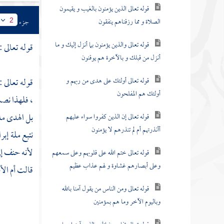
قوله تعالى الذين يؤمنون بالغيب و يقيمون
الصلاة و مما رزقناهم ينفقون
جزء
2
قوله تعالى والذين يؤمنون بما أنزل إليك و ما
قوله تعالى :
أنزل من قبلك و بالآخرة هم يوقنون
قوله تعالى أولئك على هدى من ربهم و
قوله تعالى :
أولئك هم المفلحون
، فلهذا نصب
بل الهدى ملة
قوله تعالى إن الذين كفروا سواء عليهم
أأنذرتهم أم لم تنذرهم لا يؤمنون
نتبع ملة إبر
لأنه حنف إل
قوله تعالى ختم الله على قلوبهم وعلى سمعهم
وعلى أبصارهم غشاوة و لهم عذاب عظيم
قالت
أم ال
قوله تعالى ومن الناس من يقول آمنا بالله
وباليوم الآخر وما هم بمؤمنين