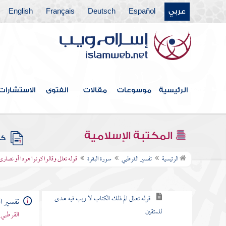
باب ما جاء من الحجة في الرد على
عربي
Español
Deutsch
Français
English
من طعن في القرآن وخالف مصحف
عثمان بالزيادة والنقصان
القول في الاستعاذة
الرئيسية
موسوعات
مقالات
الفتوى
الاستشارات
بسم الله الرحمن الرحيم
سورة الفاتحة
المكتبة الإسلامية
كتب
سورة البقرة
الرئيسية
تفسير القرطبي
سورة البقرة
قوله تعالى وقالوا كونوا هودا أو نصارى
الكلام في نزولها وفضلها وما جاء فيها
قوله تعالى الم ذلك الكتاب لا ريب فيه هدى
تفسير ا
للمتقين
القرطبي 