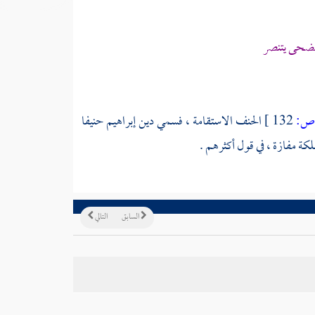
الضحى يتنصر
:
132 ]
الحنف الاستقامة ، فسمي دين إبراهيم حنيفا
كة مفازة ، في قول أكثرهم .
السابق
التالي