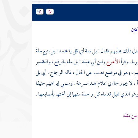
كين
عالى ذلك عليهم فقال : بل ملة أي قل يا
محمد
: بل نتبع ملة
ا . وقرأ
الأعرج
وابن أبي عبلة : بل ملة بالرفع ، والتقدير
اهيم ، وهو في موضع نصب على الحال ، قاله
الزجاج
. أي بل
، لا يجوز جاءني غلام
هند
مسرعة . وسمي
إبراهيم
حنيفا
و الذي تميل قدماه كل واحدة منهما إلى أختها بأصابعها .
 من مثله