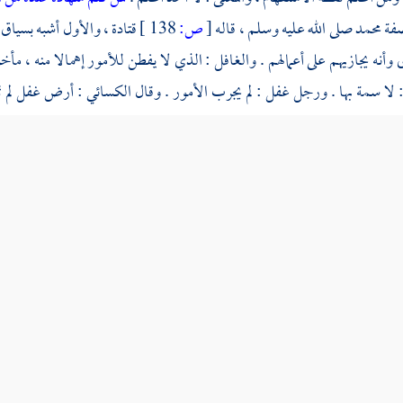
صفة
محمد
صلى الله عليه وسلم ، قاله
[
ص:
138 ]
قتادة
، والأول أشبه بسياق ا
أنه يجازيهم على أعمالهم . والغافل : الذي لا يفطن للأمور إهمالا منه ، مأخ
 لا سمة بها . ورجل غفل : لم يجرب الأمور . وقال
الكسائي
: أرض غفل لم ت
كر منك .
ية
ترجمة علم
عناوين الشجرة