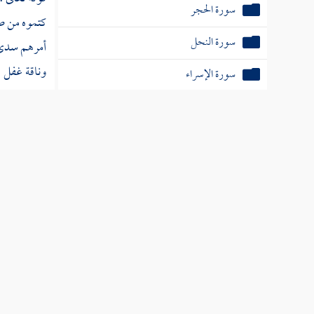
سورة الحجر
كتموه من 
سورة النحل
أمرهم سدى و
وناقة غفل :
سورة الإسراء
تركته على ذ
سورة الكهف
سورة مريم
سورة طه عليه السلام
سورة الأنبياء
الخدمات العلم
سورة الحج
تفسير الآية
سورة المؤمنون
سورة النور