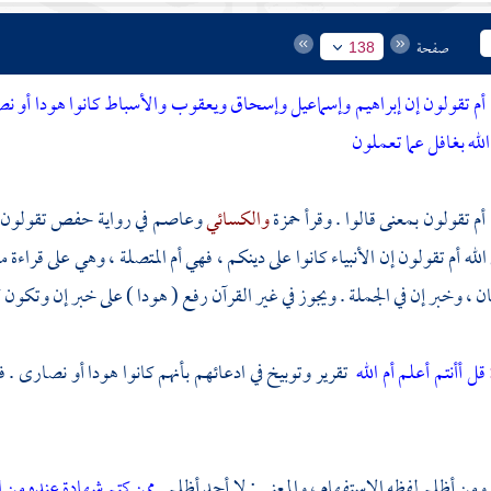
صفحة
138
أم تقولون إن إبراهيم وإسماعيل وإسحاق ويعقوب والأسباط كانوا هودا أو نصا
الله بغافل عما تعملون
 أم تقولون بمعنى قالوا . وقرأ
حمزة
والكسائي
وعاصم
في رواية
حفص
تقولون 
 الله أم تقولون إن الأنبياء كانوا على دينكم ، فهي أم المتصلة ، وهي على قراءة
ن ، وخبر إن في الجملة . ويجوز في غير القرآن رفع ( هودا ) على خبر إن وتكون 
قل أأنتم أعلم أم الله
تقرير وتوبيخ في ادعائهم بأنهم كانوا هودا أو نصارى . فر
 ومن أظلم لفظه الاستفهام ، والمعنى : لا أحد أظلم .
ممن كتم شهادة عنده من ا