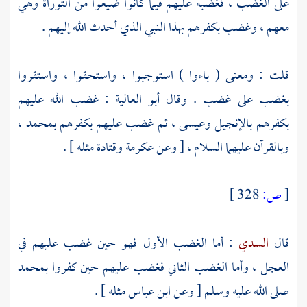
على الغضب ، فغضبه عليهم فيما كانوا ضيعوا من التوراة وهي
معهم ، وغضب بكفرهم بهذا النبي الذي أحدث الله إليهم .
قلت : ومعنى ( باءوا ) استوجبوا ، واستحقوا ، واستقروا
بغضب على غضب . وقال
أبو العالية
: غضب الله عليهم
بكفرهم بالإنجيل
وعيسى
، ثم غضب عليهم بكفرهم
بمحمد
،
وبالقرآن عليهما السلام ، [ وعن
عكرمة
وقتادة
مثله ] .
[
ص:
328 ]
قال
السدي
: أما الغضب الأول فهو حين غضب عليهم في
العجل ، وأما الغضب الثاني فغضب عليهم حين كفروا
بمحمد
صلى الله عليه وسلم [ وعن
ابن عباس
مثله ] .