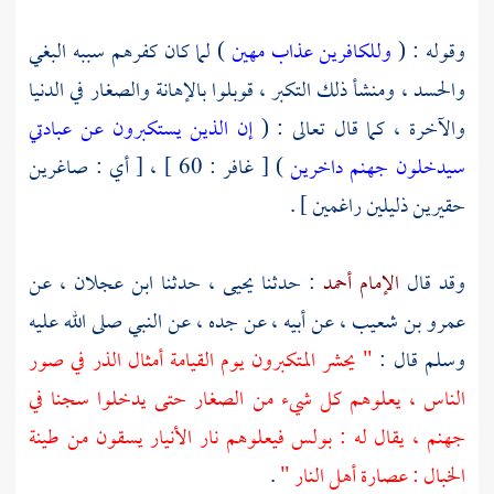
وقوله : (
وللكافرين عذاب مهين
) لما كان كفرهم سببه البغي
والحسد ، ومنشأ ذلك التكبر ، قوبلوا بالإهانة والصغار في الدنيا
والآخرة ، كما قال تعالى : (
إن الذين يستكبرون عن عبادتي
سيدخلون جهنم داخرين
) [ غافر : 60 ] ، [ أي : صاغرين
حقيرين ذليلين راغمين ] .
وقد قال
الإمام أحمد
: حدثنا
يحيى
، حدثنا
ابن عجلان
، عن
عمرو بن شعيب
، عن أبيه ، عن جده ، عن النبي صلى الله عليه
وسلم قال :
" يحشر المتكبرون يوم القيامة أمثال الذر في صور
الناس ، يعلوهم كل شيء من الصغار حتى يدخلوا سجنا في
جهنم ، يقال له : بولس فيعلوهم نار الأنيار يسقون من طينة
الخبال : عصارة أهل النار "
.