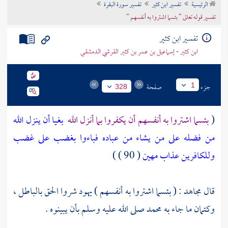
الرئيسية
تفسير ابن كثير
تفسير سورة البقرة
تراجم الأعلام
تفسير قوله تعالى " بئسما اشتروا به أنفسهم "
تفسير ابن كثير
ابن كثير - إسماعيل بن عمر بن كثير القرشي الدمشقي
جزء
صفحة
1
328
(
بئسما اشتروا به أنفسهم أن يكفروا بما أنزل الله
بغيا أن ينزل الله
من فضله على من يشاء من عباده فباءوا بغضب على غضب
وللكافرين عذاب مهين
( 90 ) )
قال
مجاهد
: ( بئسما اشتروا به أنفسهم ) يهود شروا الحق بالباطل ،
وكتمان ما جاء به
محمد
صلى الله عليه وسلم بأن يبينوه .