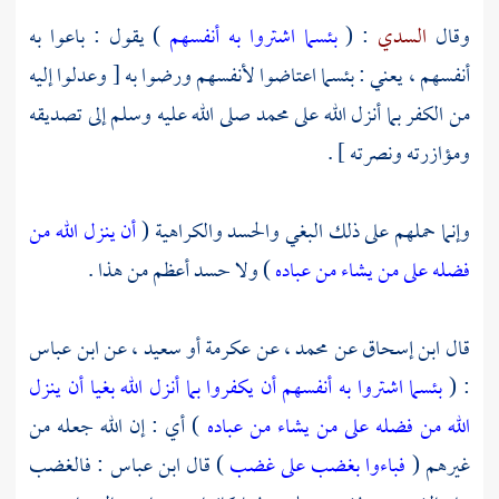
وقال
السدي
: (
بئسما اشتروا به أنفسهم
) يقول : باعوا به
أنفسهم ، يعني : بئسما اعتاضوا لأنفسهم ورضوا به [ وعدلوا إليه
من الكفر بما أنزل الله على
محمد
صلى الله عليه وسلم إلى تصديقه
ومؤازرته ونصرته ] .
وإنما حملهم على ذلك البغي والحسد والكراهية (
أن ينزل الله من
فضله على من يشاء من عباده
) ولا حسد أعظم من هذا .
قال
ابن إسحاق
عن
محمد
، عن
عكرمة
أو سعيد
، عن
ابن عباس
: (
بئسما اشتروا به أنفسهم أن يكفروا بما أنزل الله بغيا أن ينزل
الله من فضله على من يشاء من عباده
) أي : إن الله جعله من
غيرهم (
فباءوا بغضب على غضب
) قال
ابن عباس
: فالغضب