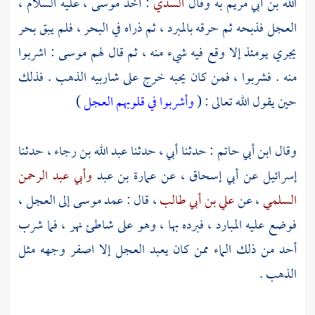
الله بن أبي مريم
به وقال
السدي
: أخذ
موسى
، عليه السلام ،
العجل فذبحه ثم حرقه بالمبرد ، ثم ذراه في البحر ، فلم يبق بحر
يجري يومئذ إلا وقع فيه شيء منه ، ثم قال لهم
موسى
: اشربوا
منه . فشربوا ، فمن كان يحبه خرج على شاربيه الذهب . فذلك
حين يقول الله تعالى : (
وأشربوا في قلوبهم العجل
)
وقال
ابن أبي حاتم
: حدثنا أبي ، حدثنا
عبد الله بن رجاء
، حدثنا
إسرائيل
عن
أبي إسحاق
، عن
عمارة بن عبد
وأبي عبد الرحمن
السلمي
، عن
علي بن أبي طالب
، قال : عمد
موسى
إلى العجل ،
فوضع عليه المبارد ، فبرده بها ، وهو على شاطئ نهر ، فما شرب
أحد من ذلك الماء ممن كان يعبد العجل إلا اصفر وجهه مثل
الذهب .