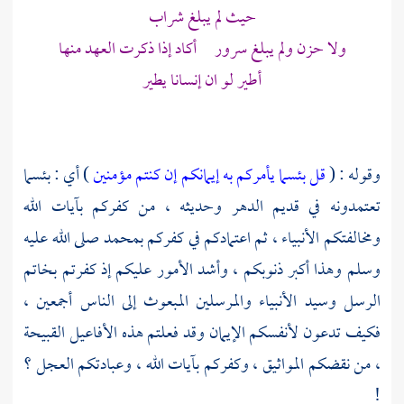
حيث لم يبلغ شراب
ولا حزن ولم يبلغ سرور أكاد إذا ذكرت العهد منها
أطير لو ان إنسانا يطير
وقوله : (
قل بئسما يأمركم به إيمانكم إن كنتم مؤمنين
) أي : بئسما
تعتمدونه في قديم الدهر وحديثه ، من كفركم بآيات الله
ومخالفتكم الأنبياء ، ثم اعتمادكم في كفركم
بمحمد
صلى الله عليه
وسلم وهذا أكبر ذنوبكم ، وأشد الأمور عليكم إذ كفرتم بخاتم
الرسل وسيد الأنبياء والمرسلين المبعوث إلى الناس أجمعين ،
فكيف تدعون لأنفسكم الإيمان وقد فعلتم هذه الأفاعيل القبيحة
، من نقضكم المواثيق ، وكفركم بآيات الله ، وعبادتكم العجل ؟
!