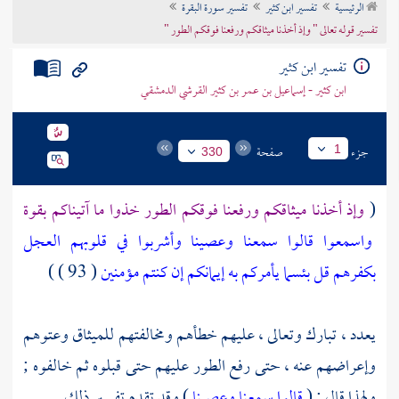
الرئيسية
تفسير ابن كثير
تفسير سورة البقرة
تراجم الأعلام
تفسير قوله تعالى " وإذ أخذنا ميثاقكم ورفعنا فوقكم الطور "
تفسير ابن كثير
ابن كثير - إسماعيل بن عمر بن كثير القرشي الدمشقي
جزء
صفحة
1
330
(
وإذ أخذنا ميثاقكم ورفعنا فوقكم الطور خذوا ما آتيناكم بقوة
واسمعوا قالوا سمعنا وعصينا وأشربوا في قلوبهم العجل
بكفرهم قل بئسما يأمركم به إيمانكم إن كنتم مؤمنين
( 93 ) )
يعدد ، تبارك وتعالى ، عليهم خطأهم ومخالفتهم للميثاق وعتوهم
وإعراضهم عنه ، حتى رفع الطور عليهم حتى قبلوه ثم خالفوه ;
ولهذا قال : (
قالوا سمعنا وعصينا
) وقد تقدم تفسير ذلك .