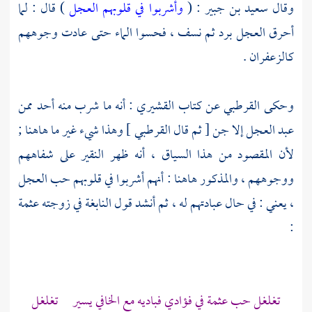
وقال
سعيد بن جبير
: (
وأشربوا في قلوبهم العجل
) قال : لما
أحرق العجل برد ثم نسف ، فحسوا الماء حتى عادت وجوههم
كالزعفران .
وحكى
القرطبي
عن كتاب
القشيري
: أنه ما شرب منه أحد ممن
عبد العجل إلا جن [ ثم قال
القرطبي
] وهذا شيء غير ما هاهنا ;
لأن المقصود من هذا السياق ، أنه ظهر النقير على شفاههم
ووجوههم ، والمذكور هاهنا : أنهم أشربوا في قلوبهم حب العجل
، يعني : في حال عبادتهم له ، ثم أنشد قول
النابغة
في زوجته عثمة
:
تغلغل حب عثمة في فؤادي فباديه مع الخافي يسير تغلغل