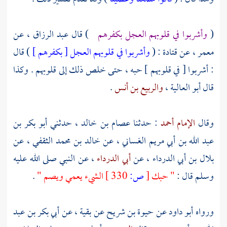
(
وأشربوا في قلوبهم العجل بكفرهم
) قال
عبد الرزاق
، عن
معمر
، عن
قتادة
: (
وأشربوا في قلوبهم العجل [ بكفرهم ]
) قال
: أشربوا [ في قلوبهم ] حبه ، حتى خلص ذلك إلى قلوبهم . وكذا
قال
أبو العالية
،
والربيع بن أنس
.
وقال
الإمام أحمد
: حدثنا
عصام بن خالد
، حدثني
أبو بكر بن
عبد الله بن أبي مريم الغساني
، عن
خالد بن محمد الثقفي
، عن
بلال بن أبي الدرداء
، عن
أبي الدرداء
، عن النبي صلى الله عليه
وسلم قال :
" حبك
[
ص:
330 ]
الشيء يعمي ويصم "
.
ورواه
أبو داود
عن
حيوة بن شريح
عن
بقية
، عن
أبي بكر بن عبد