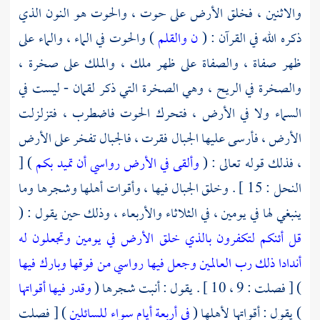
والاثنين ، فخلق الأرض على حوت ، والحوت هو النون الذي
ذكره الله في القرآن : (
ن والقلم
) والحوت في الماء ، والماء على
ظهر صفاة ، والصفاة على ظهر ملك ، والملك على صخرة ،
والصخرة في الريح ، وهي الصخرة التي ذكر لقمان - ليست في
السماء ولا في الأرض ، فتحرك الحوت فاضطرب ، فتزلزلت
الأرض ، فأرسى عليها الجبال فقرت ، فالجبال تفخر على الأرض
، فذلك قوله تعالى : (
وألقى في الأرض رواسي أن تميد بكم
) [
النحل : 15 ] . وخلق الجبال فيها ، وأقوات أهلها وشجرها وما
ينبغي لها في يومين ، في الثلاثاء والأربعاء ، وذلك حين يقول : (
قل أئنكم لتكفرون بالذي خلق الأرض في يومين وتجعلون له
أندادا ذلك رب العالمين
وجعل فيها رواسي من فوقها وبارك فيها
) [ فصلت : 9 ، 10 ] . يقول : أنبت شجرها (
وقدر فيها أقواتها
) يقول : أقواتها لأهلها (
في أربعة أيام سواء للسائلين
) [ فصلت