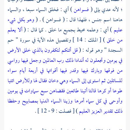
؛ لأنه عدي بإلى (
فسواهن
) أي : فخلق السماء سبعا ، والسماء
هاهنا اسم جنس ، فلهذا قال : ( فسواهن ) . (
وهو بكل شيء
عليم
) أي : وعلمه محيط بجميع ما خلق . كما قال : (
ألا يعلم
من خلق
) [ الملك : 14 ] وتفصيل هذه الآية في سورة " حم
السجدة " وهو قوله : (
قل أئنكم لتكفرون بالذي خلق الأرض
في يومين وتجعلون له أندادا ذلك رب العالمين
وجعل فيها رواسي
من فوقها وبارك فيها وقدر فيها أقواتها في أربعة أيام سواء
للسائلين
ثم استوى إلى السماء وهي دخان فقال لها وللأرض ائتيا
طوعا أو كرها قالتا أتينا طائعين
فقضاهن سبع سماوات في يومين
وأوحى في كل سماء أمرها
وزينا السماء الدنيا بمصابيح وحفظا
ذلك تقدير العزيز العليم
) [ فصلت : 9 - 12 ] .