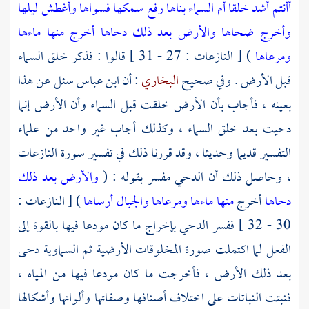
أأنتم أشد خلقا أم السماء بناها
رفع سمكها فسواها
وأغطش ليلها
وأخرج ضحاها
والأرض بعد ذلك دحاها
أخرج منها ماءها
ومرعاها
) [ النازعات : 27 - 31 ] قالوا : فذكر خلق السماء
قبل الأرض . وفي صحيح
البخاري
: أن
ابن عباس
سئل عن هذا
بعينه ، فأجاب بأن الأرض خلقت قبل السماء وأن الأرض إنما
دحيت بعد خلق السماء ، وكذلك أجاب غير واحد من علماء
التفسير قديما وحديثا ، وقد قررنا ذلك في تفسير سورة النازعات
، وحاصل ذلك أن الدحي مفسر بقوله : (
والأرض بعد ذلك
دحاها
أخرج
منها ماءها ومرعاها
والجبال أرساها
) [ النازعات :
30 - 32 ] ففسر الدحي بإخراج ما كان مودعا فيها بالقوة إلى
الفعل لما اكتملت صورة المخلوقات الأرضية ثم السماوية دحى
بعد ذلك الأرض ، فأخرجت ما كان مودعا فيها من المياه ،
فنبتت النباتات على اختلاف أصنافها وصفاتها وألوانها وأشكالها