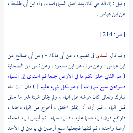
وقيل : إن الدحي كان بعد خلق السماوات ، رواه
ابن أبي طلحة
،
عن
ابن عباس
.
[
ص:
214 ]
وقد قال
السدي
في تفسيره ، عن
أبي مالك
- وعن
أبي صالح
عن
ابن عباس
- وعن
مرة
، عن
ابن مسعود
، وعن ناس من الصحابة
(
هو الذي خلق لكم ما في الأرض جميعا ثم استوى إلى السماء
فسواهن سبع سماوات [ وهو بكل شيء عليم ]
) قال : إن الله
تبارك وتعالى كان عرشه على الماء ، ولم يخلق شيئا غير ما خلق
قبل الماء . فلما أراد أن يخلق الخلق ، أخرج من الماء دخانا ،
فارتفع فوق الماء فسما عليه ، فسماه سماء . ثم أيبس الماء فجعله
أرضا واحدة ، ثم فتقها فجعلها سبع أرضين في يومين في الأحد