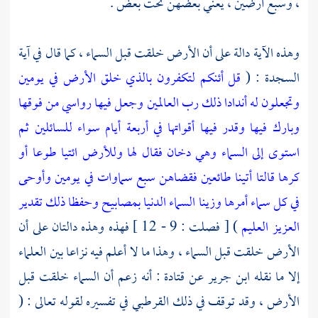
، وسبع أرضين ، يعني بعضهن تحت بعض .
وهذه الآية دالة على أن الأرض خلقت قبل السماء ، كما قال في آية
السجدة : (
قل أئنكم لتكفرون بالذي خلق الأرض في يومين
وتجعلون له أندادا ذلك رب العالمين
وجعل فيها رواسي من فوقها
وبارك فيها وقدر فيها أقواتها في أربعة أيام سواء للسائلين
ثم
استوى إلى السماء وهي دخان فقال لها وللأرض ائتيا طوعا أو
كرها قالتا أتينا طائعين
فقضاهن سبع سماوات في يومين وأوحى
في كل سماء أمرها وزينا السماء الدنيا بمصابيح وحفظا ذلك تقدير
العزيز العليم
) [ فصلت : 9 - 12 ] فهذه وهذه دالتان على أن
الأرض خلقت قبل السماء ، وهذا ما لا أعلم فيه نزاعا بين العلماء
إلا ما نقله
ابن جرير
عن
قتادة
: أنه زعم أن السماء خلقت قبل
الأرض ، وقد توقف في ذلك
القرطبي
في تفسيره لقوله تعالى : (