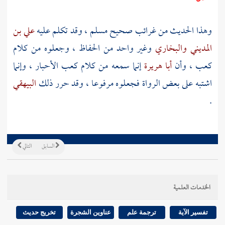
وهذا الحديث من غرائب صحيح
مسلم
، وقد تكلم عليه
علي بن
المديني
والبخاري
وغير واحد من الحفاظ ، وجعلوه من كلام
كعب
، وأن
أبا هريرة
إنما سمعه من كلام
كعب الأحبار
، وإنما
اشتبه على بعض الرواة فجعلوه مرفوعا ، وقد حرر ذلك
البيهقي
.
السابق
التالي
الخدمات العلمية
تفسير الآية
ترجمة علم
عناوين الشجرة
تخريج حديث