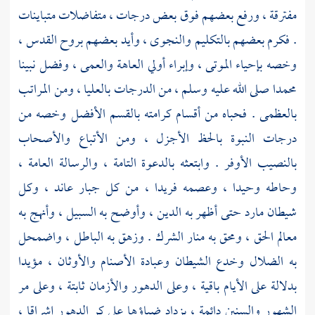
مفترقة ، ورفع بعضهم فوق بعض درجات ، متفاضلات متباينات
. فكرم بعضهم بالتكليم والنجوى ، وأيد بعضهم بروح القدس ،
وخصه بإحياء الموتى ، وإبراء أولي العاهة والعمى ، وفضل نبينا
محمدا
صلى الله عليه وسلم ، من الدرجات بالعليا ، ومن المراتب
بالعظمى . فحباه من أقسام كرامته بالقسم الأفضل وخصه من
درجات النبوة بالحظ الأجزل ، ومن الأتباع والأصحاب
بالنصيب الأوفر . وابتعثه بالدعوة التامة ، والرسالة العامة ،
وحاطه وحيدا ، وعصمه فريدا ، من كل جبار عاند ، وكل
شيطان مارد حتى أظهر به الدين ، وأوضح به السبيل ، وأنهج به
معالم الحق ، ومحق به منار الشرك . وزهق به الباطل ، واضمحل
به الضلال وخدع الشيطان وعبادة الأصنام والأوثان ، مؤيدا
بدلالة على الأيام باقية ، وعلى الدهور والأزمان ثابتة ، وعلى مر
الشهور والسنين دائمة ، يزداد ضياؤها على كر الدهور إشراقا ،