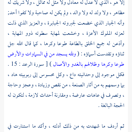
إلا هو ، الذي لا عدل له معادل ولا مثل له مماثل ، ولا شريك له
مظاهر ، ولا ولد له ولا والد ، ولم يكن له صاحبة ولا كفوا أحد;
وأنه الجبار الذي خضعت لجبروته الجبابرة ، والعزيز الذي ذلت
لعزته الملوك الأعزة ، وخشعت لمهابة سطوته ذوو المهابة ،
وأذعن له جميع الخلق بالطاعة طوعا وكرها ، كما قال الله جل
ثناؤه وتقدست أسماؤه : (
ولله يسجد من في السماوات والأرض
طوعا وكرها وظلالهم بالغدو والآصال
) [ سورة الرعد : 15 .
فكل موجود إلى وحدانيته داع ، وكل محسوس إلى ربوبيته هاد ،
بما وسمهم به من آثار الصنعة ، من نقص وزيادة ، وعجز وحاجة
، وتصرف في عاهات عارضة ، ومقارنة أحداث لازمة ، لتكون له
الحجة البالغة .
ثم أردف ما شهدت به من ذلك أدلته ، وأكد ما استنارت في