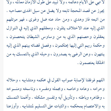
لا تهي على الأيام دعائمه ، ولا تبيد على طول الأزمان معالمه ، ولا
يجوز عن قصد المحجة تابعه ولا يضل عن سبل الهدى مصاحبه .
من اتبعه فاز وهدي ، ومن حاد عنه ضل وغوى ، فهو موئلهم
الذي إليه عند الاختلاف يئلون ، ومعقلهم الذي إليه في النوازل
يعقلون وحصنهم الذي به من وساوس الشيطان يتحصنون ،
وحكمة ربهم التي إليها يحتكمون ، وفصل قضائه بينهم الذي إليه
ينتهون ، وعن الرضى به يصدرون ، وحبله الذي بالتمسك به من
الهلكة يعتصمون .
اللهم فوفقنا لإصابة صواب القول في محكمه ومتشابهه ، وحلاله
وحرامه ، وعامه وخاصه ، ومجمله ومفسره ، وناسخه ومنسوخه
، وظاهره وباطنه ، وتأويل آيه وتفسير مشكله . وألهمنا التمسك
به والاعتصام بمحكمه ، والثبات على التسليم لمتشابهه . وأوزعنا