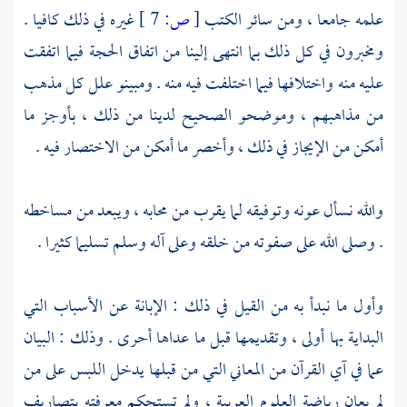
علمه جامعا ، ومن سائر الكتب
[
ص:
7 ]
غيره في ذلك كافيا .
ومخبرون في كل ذلك بما انتهى إلينا من اتفاق الحجة فيما اتفقت
عليه منه واختلافها فيما اختلفت فيه منه . ومبينو علل كل مذهب
من مذاهبهم ، وموضحو الصحيح لدينا من ذلك ، بأوجز ما
أمكن من الإيجاز في ذلك ، وأخصر ما أمكن من الاختصار فيه .
والله نسأل عونه وتوفيقه لما يقرب من محابه ، ويبعد من مساخطه
. وصلى الله على صفوته من خلقه وعلى آله وسلم تسليما كثيرا .
وأول ما نبدأ به من القيل في ذلك : الإبانة عن الأسباب التي
البداية بها أولى ، وتقديمها قبل ما عداها أحرى . وذلك : البيان
عما في آي القرآن من المعاني التي من قبلها يدخل اللبس على من
لم يعان رياضة العلوم العربية ، ولم تستحكم معرفته بتصاريف