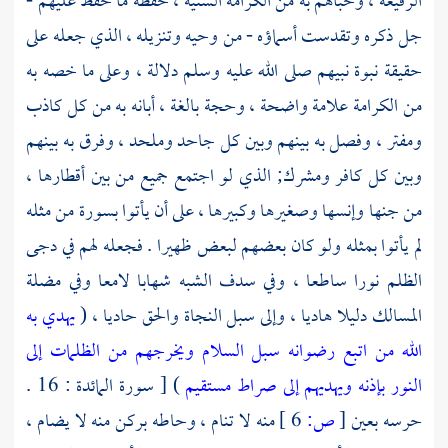
الرفيعة ، وحباهم به من الكرامة السنية ، حفظه ما حفظ عليهم -
جل ذكره وتقدست أسماؤه - من وحيه وتنزيله ، الذي جعله على
حقيقة نبوة نبيهم صلى الله عليه وسلم دلالة ، وعلى ما خصه به
من الكرامة علامة واضحة ، وحجة بالغة ، أبانه به من كل كاذب
ومفتر ، وفصل به بينهم وبين كل جاحد وملحد ، وفرق به بينهم
وبين كل كافر ومشرك; الذي لو اجتمع جميع من بين أقطارها ،
من جنها وإنسها وصغيرها وكبيرها ، على أن يأتوا بسورة من مثله
لم يأتوا بمثله ولو كان بعضهم لبعض ظهيرا . فجعله لهم في دجى
الظلم نورا ساطعا ، وفي سدف الشبه شهابا لامعا وفي مضلة
المسالك دليلا هاديا ، وإلى سبل النجاة والحق حاديا ، (
يهدي به
الله من اتبع رضوانه سبل السلام ويخرجهم من الظلمات إلى
النور بإذنه ويهديهم إلى صراط مستقيم
) [ سورة المائدة : 16 .
حرسه بعين
[
ص:
6 ]
منه لا تنام ، وحاطه بركن منه لا يضام ،