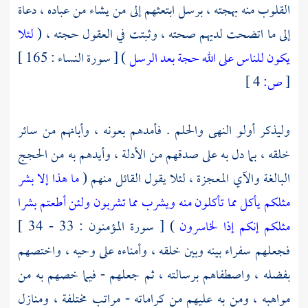
القلوب منه بهجته ، برسل ابتعثهم إلى من يشاء من عباده ، دعاة
إلى ما اتضحت لديهم صحته ، وثبتت في العقول حجته ، (
لئلا
يكون للناس على الله حجة بعد الرسل
) [ سورة النساء : 165 ]
[
ص:
4 ]
وليذكر أولو النهى والحلم . فأمدهم بعونه ، وأبانهم من سائر
خلقه ، بما دل به على صدقهم من الأدلة ، وأيدهم به من الحجج
البالغة والآي المعجزة ، لئلا يقول القائل منهم (
ما هذا إلا بشر
مثلكم يأكل مما تأكلون منه ويشرب مما تشربون ولئن أطعتم بشرا
مثلكم إنكم إذا لخاسرون
) [ سورة المؤمنون : 33 - 34 ]
فجعلهم سفراء بينه وبين خلقه ، وأمناءه على وحيه ، واختصهم
بفضله ، واصطفاهم برسالته ، ثم جعلهم - فيما خصهم به من
مواهبه ، ومن به عليهم من كراماته - مراتب مختلفة ، ومنازل