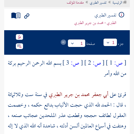
الرئيسية
تفسير الطبري
مقدمة المؤلف
تراجم الأعلام
تفسير الطبري
الطبري - محمد بن جرير الطبري
جزء
صفحة
1
1
[
ص:
1 ]
[
ص:
2 ]
[
ص:
3 ]
بسم الله الرحمن الرحيم بركة
من الله وأمر
قرئ على
أبي جعفر محمد بن جرير الطبري
في سنة ست وثلاثمائة
، قال : الحمد لله الذي حجت الألباب بدائع حكمه ، وخصمت
العقول لطائف حججه وقطعت عذر الملحدين عجائب صنعه ،
وهتفت في أسماع العالمين ألسن أدلته ، شاهدة أنه الله الذي لا إله