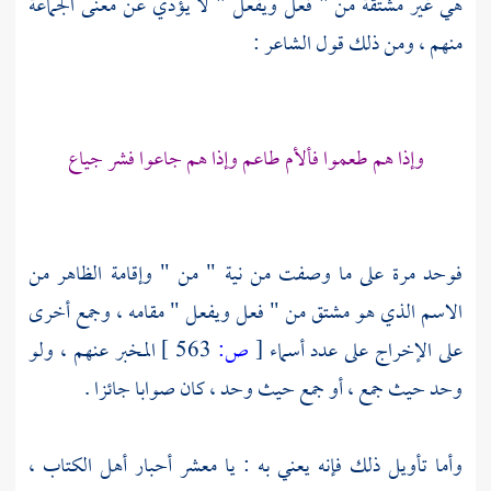
هي غير مشتقة من " فعل ويفعل " لا يؤدي عن معنى الجماعة
منهم ، ومن ذلك قول الشاعر :
وإذا هم طعموا فألأم طاعم وإذا هم جاعوا فشر جياع
فوحد مرة على ما وصفت من نية " من " وإقامة الظاهر من
الاسم الذي هو مشتق من " فعل ويفعل " مقامه ، وجمع أخرى
على الإخراج على عدد أسماء
[
ص:
563 ]
المخبر عنهم ، ولو
وحد حيث جمع ، أو جمع حيث وحد ، كان صوابا جائزا .
وأما تأويل ذلك فإنه يعني به : يا معشر أحبار أهل الكتاب ،