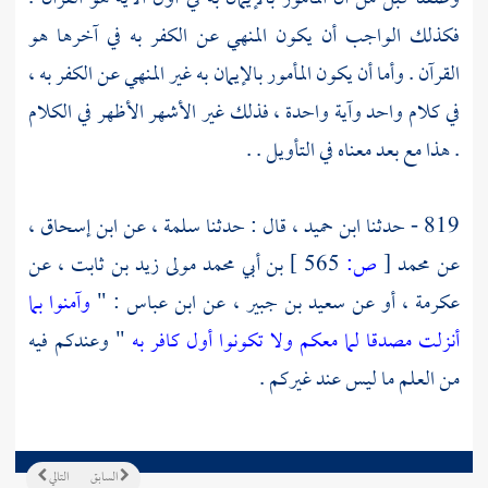
فكذلك الواجب أن يكون المنهي عن الكفر به في آخرها هو
القرآن . وأما أن يكون المأمور بالإيمان به غير المنهي عن الكفر به ،
في كلام واحد وآية واحدة ، فذلك غير الأشهر الأظهر في الكلام
. هذا مع بعد معناه في التأويل . .
819 - حدثنا
ابن حميد ،
قال : حدثنا
سلمة ،
عن
ابن إسحاق ،
عن
محمد
[
ص:
565 ]
بن أبي محمد مولى زيد بن ثابت ،
عن
عكرمة ،
أو عن
سعيد بن جبير ،
عن
ابن عباس
: "
وآمنوا بما
أنزلت مصدقا لما معكم ولا تكونوا أول كافر به
" وعندكم فيه
من العلم ما ليس عند غيركم .
السابق
التالي