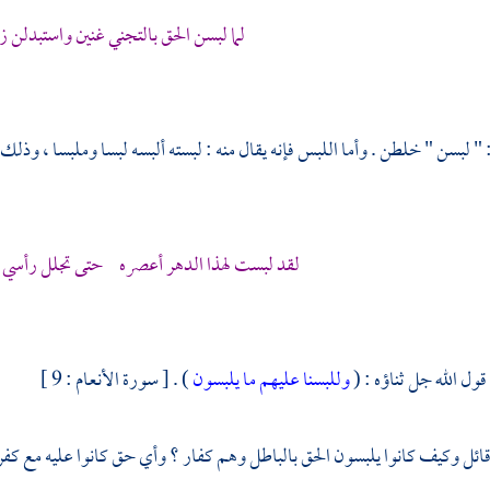
لما لبسن الحق بالتجني غنين واستبدلن ز
: " لبسن " خلطن . وأما اللبس فإنه يقال منه : لبسته ألبسه لبسا وملبسا ، وذل
لقد لبست لهذا الدهر أعصره حتى تجلل رأسي 
ول الله جل ثناؤه : (
وللبسنا عليهم ما يلبسون
) . [ سورة الأنعام : 9 ]
 قائل وكيف كانوا يلبسون الحق بالباطل وهم كفار ؟ وأي حق كانوا عليه مع كفر