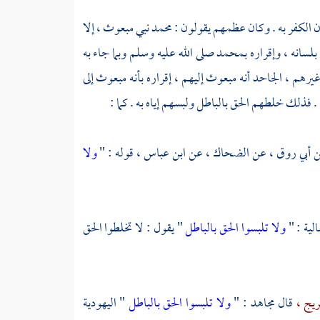
ن الكفر به . وكان عظمهم يقولون :
محمد
نبي مبعوث ، إلا
بلسانه ، وإقراره
بمحمد
صلى الله عليه وسلم وبما جاء به
يرهم ، الجاحد أنه مبعوث إليهم ، إقراره بأنه مبعوث إلى
. فذلك خلطهم الحق بالباطل ولبسهم إياه به . كما :
ن
أبي روق ،
عن
الضحاك ،
عن
ابن عباس ،
قوله : "
ولا
الية
: "
ولا تلبسوا الحق بالباطل
" يقول : لا تخلطوا الحق
ريج ،
قال
مجاهد
: "
ولا تلبسوا الحق بالباطل
" اليهودية