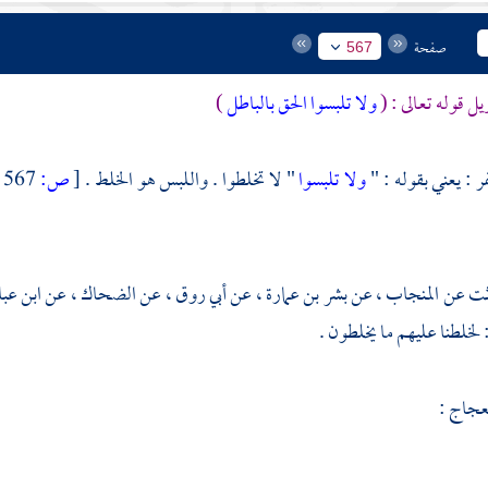
صفحة
567
يل قوله تعالى : (
ولا تلبسوا الحق بالباطل
)
ر :
يعني بقوله : "
ولا تلبسوا
" لا تخلطوا . واللبس هو الخلط .
[
ص:
567 ]
المنجاب ،
عن
بشر بن عمارة ،
عن
أبي روق ،
عن
الضحاك ،
عن
ابن ع
عجاج
: