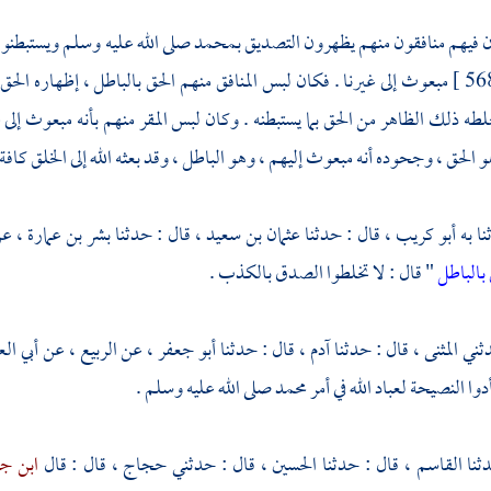
ان فيهم منافقون منهم يظهرون التصديق
بمحمد
صلى الله عليه وسلم ويستبطنو
مبعوث إلى غيرنا . فكان لبس المنافق منهم الحق بالباطل ، إظهاره الحق 
طه ذلك الظاهر من الحق بما يستبطنه . وكان لبس المقر منهم بأنه مبعوث إلى غ
الحق ، وجحوده أنه مبعوث إليهم ، وهو الباطل ، وقد بعثه الله إلى الخلق كافة 
أبو كريب ،
قال : حدثنا
عثمان بن سعيد ،
قال : حدثنا
بشر بن عمارة ،
ع
 بالباطل
" قال : لا تخلطوا الصدق بالكذب .
المثنى ،
قال : حدثنا
آدم ،
قال : حدثنا
أبو جعفر ،
عن
الربيع ،
عن
أبي الع
دوا النصيحة لعباد الله في أمر
محمد
صلى الله عليه وسلم .
القاسم ،
قال : حدثنا
الحسين ،
قال : حدثني
حجاج ،
قال : قال
ابن ج