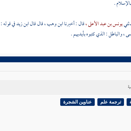
الإسلام .
يونس بن عبد الأعلى ،
قال : أخبرنا
ابن وهب ،
قال قال
ابن زيد
في قوله :
ى ،
والباطل : الذي كتبوه بأيديهم .
ية
ترجمة علم
عناوين الشجرة