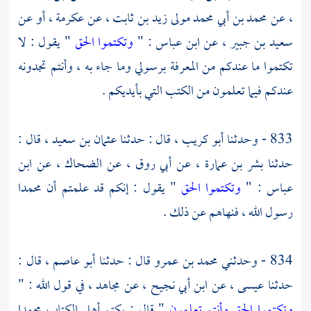
،
عن
محمد بن أبي محمد مولى زيد بن ثابت ،
عن
عكرمة ،
أو عن
سعيد بن جبير ،
عن
ابن عباس
: "
وتكتموا الحق
" يقول : لا
تكتموا ما عندكم من المعرفة برسولي وما جاء به ، وأنتم تجدونه
عندكم فيما تعلمون من الكتب التي بأيديكم .
833 - وحدثنا
أبو كريب ،
قال : حدثنا
عثمان بن سعيد ،
قال :
حدثنا
بشر بن عمارة ،
عن
أبي روق ،
عن
الضحاك ،
عن
ابن
عباس
: "
وتكتموا الحق
" يقول : إنكم قد علمتم أن
محمدا
رسول الله ، فنهاهم عن ذلك .
834 - وحدثني
محمد بن عمرو
قال : حدثنا
أبو عاصم ،
قال :
حدثنا
عيسى ،
عن
ابن أبي نجيح ،
عن
مجاهد ،
في قول الله : "
وتكتموا الحق وأنتم تعلمون
" قال : يكتم أهل الكتاب
محمدا