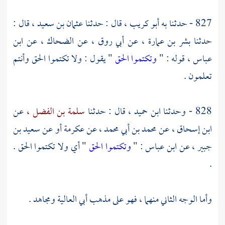
827 - حدثنا به
أبو كريب ،
قال : حدثنا
عثمان بن سعيد ،
قال :
حدثنا
بشر بن عمارة ،
عن
أبي روق ،
عن
الضحاك ،
عن
ابن
عباس ،
قوله : "
وتكتموا الحق
" يقول : ولا تكتموا الحق وأنتم
تعلمون .
828 - وحدثنا
ابن حميد ،
قال : حدثنا
سلمة بن الفضل ،
عن
ابن إسحاق ،
عن
محمد بن أبي محمد ،
عن
عكرمة
أو عن
سعيد بن
جبير ،
عن
ابن عباس
: "
وتكتموا الحق
" أي ولا تكتموا الحق .
.
وأما الوجه الثاني منهما ، فهو على مذهب
أبي العالية
ومجاهد
.