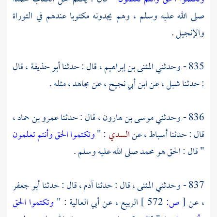
صلى الله عليه وسلم ، وهم يجدونه مكتوبا عندهم في التوراة
والإنجيل .
835 - وحدثني
المثنى بن إبراهيم ،
قال : حدثنا
أبو حذيفة ،
قال
: حدثنا
شبل ،
عن
ابن أبي نجيح ،
عن
مجاهد ،
مثله .
836 - وحدثني
موسى بن هارون ،
قال : حدثنا
عمرو بن حماد ،
قال : حدثنا
أسباط ،
عن
السدي
: "
وتكتموا الحق وأنتم تعلمون
" قال : الحق هو
محمد
صلى الله عليه وسلم .
837 - وحدثني
المثنى ،
قال : حدثنا
آدم ،
قال : حدثنا
أبو جعفر
،
عن
[
ص:
572 ]
الربيع ،
عن
أبي العالية
: "
وتكتموا الحق