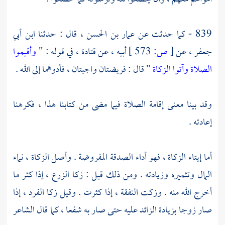
839 - كما حدثت عن
عمار بن الحسن ،
قال : حدثنا
ابن أبي
جعفر ،
عن
[
ص:
573 ]
أبيه ، عن
قتادة ،
في قوله : "
وأقيموا
الصلاة وآتوا الزكاة
" قال : فريضتان واجبتان ، فأدوهما إلى الله .
وقد بينا معنى إقامة الصلاة فيما مضى من كتابنا هذا ، فكرهنا
إعادته .
أما إيتاء الزكاة ، فهو أداء الصدقة المفروضة . وأصل الزكاة ، نماء
المال وتثميره وزيادته . ومن ذلك قيل : زكا الزرع ، إذا كثر ما
أخرج الله منه . وزكت النفقة ، إذا كثرت . وقيل زكا الفرد ، إذا
صار زوجا بزيادة الزائد عليه حتى صار به شفعا ، كما قال الشاعر