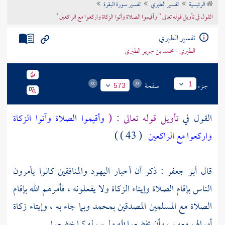
الرئيسية
تفسير الطبري
تفسير سورة البقرة
تراجم الأعلام
القول في تأويل قوله تعالى " وأقيموا الصلاة وآتوا الزكاة واركعوا مع الراكعين "
تفسير الطبري
الطبري - محمد بن جرير الطبري
جزء
صفحة
1
573
القول في
تأويل قوله تعالى : (
وأقيموا الصلاة وآتوا الزكاة
واركعوا مع الراكعين
( 43 ) )
قال
أبو جعفر :
ذكر أن أحبار اليهود والمنافقين كانوا يأمرون
الناس بإقام الصلاة وإيتاء الزكاة ولا يفعلونه ، فأمرهم الله بإقام
الصلاة مع المسلمين المصدقين بمحمد وبما جاء به ، وإيتاء زكاة
أموالهم معهم ، وأن يخضعوا لله ولرسوله كما خضعوا .