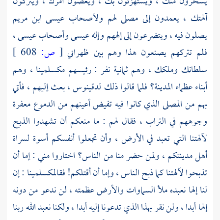
يسخرون منك ، ويستهزئون بك ، ويعصون أمرك ، ويتركون
آلهتك ، يعمدون إلى مصلى لهم ولأصحاب
عيسى ابن مريم
يصلون فيه ، ويتضرعون إلى إلههم وإله
عيسى
وأصحاب
عيسى ،
فلم تتركهم يصنعون هذا وهم بين ظهراني
[
ص:
608 ]
سلطانك وملكك ، وهم ثمانية نفر : رئيسهم
مكسلمينا ،
وهم
أبناء عظماء المدينة؟ فلما قالوا ذلك
لدقينوس ،
بعث إليهم ، فأتي
بهم من المصلى الذي كانوا فيه تفيض أعينهم من الدموع معفرة
وجوههم في التراب ، فقال لهم : ما منعكم أن تشهدوا الذبح
لآلهتنا التي تعبد في الأرض ، وأن تجعلوا أنفسكم أسوة لسراة
أهل مدينتكم ، ولمن حضر منا من الناس؟ اختاروا مني : إما أن
تذبحوا لآلهتنا كما ذبح الناس ، وإما أن أقتلكم! فقال
مكسلمينا
: إن
لنا إلها نعبده ملأ السماوات والأرض عظمته ، لن ندعو من دونه
إلها أبدا ، ولن نقر بهذا الذي تدعونا إليه أبدا ، ولكنا نعبد الله ربنا