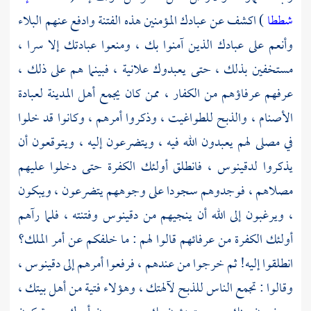
شططا
) اكشف عن عبادك المؤمنين هذه الفتنة وادفع عنهم البلاء
وأنعم على عبادك الذين آمنوا بك ، ومنعوا عبادتك إلا سرا ،
مستخفين بذلك ، حتى يعبدوك علانية ، فبينما هم على ذلك ،
عرفهم عرفاؤهم من الكفار ، ممن كان يجمع أهل المدينة لعبادة
الأصنام ، والذبح للطواغيت ، وذكروا أمرهم ، وكانوا قد خلوا
في مصلى لهم يعبدون الله فيه ، ويتضرعون إليه ، ويتوقعون أن
يذكروا
لدقينوس ،
فانطلق أولئك الكفرة حتى دخلوا عليهم
مصلاهم ، فوجدوهم سجودا على وجوههم يتضرعون ، ويبكون
، ويرغبون إلى الله أن ينجيهم من دقينوس وفتنته ، فلما رآهم
أولئك الكفرة من عرفائهم قالوا لهم : ما خلفكم عن أمر الملك؟
انطلقوا إليه! ثم خرجوا من عندهم ، فرفعوا أمرهم إلى
دقينوس ،
وقالوا : تجمع الناس للذبح لآلهتك ، وهؤلاء فتية من أهل بيتك ،