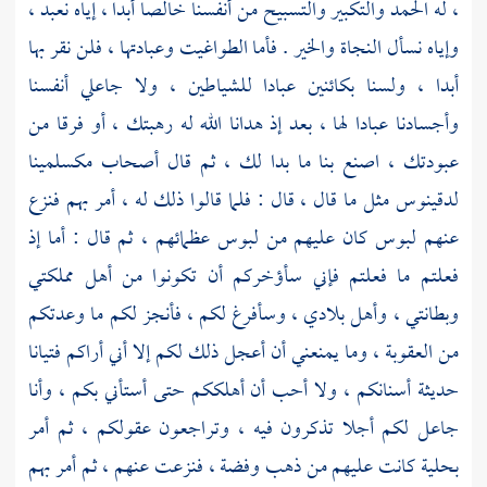
، له الحمد والتكبير والتسبيح من أنفسنا خالصا أبدا ، إياه نعبد ،
وإياه نسأل النجاة والخير . فأما الطواغيت وعبادتها ، فلن نقر بها
أبدا ، ولسنا بكائنين عبادا للشياطين ، ولا جاعلي أنفسنا
وأجسادنا عبادا لها ، بعد إذ هدانا الله له رهبتك ، أو فرقا من
عبودتك ، اصنع بنا ما بدا لك ، ثم قال أصحاب
مكسلمينا
لدقينوس
مثل ما قال ، قال : فلما قالوا ذلك له ، أمر بهم فنزع
عنهم لبوس كان عليهم من لبوس عظمائهم ، ثم قال : أما إذ
فعلتم ما فعلتم فإني سأؤخركم أن تكونوا من أهل مملكتي
وبطانتي ، وأهل بلادي ، وسأفرغ لكم ، فأنجز لكم ما وعدتكم
من العقوبة ، وما يمنعني أن أعجل ذلك لكم إلا أني أراكم فتيانا
حديثة أسنانكم ، ولا أحب أن أهلككم حتى أستأني بكم ، وأنا
جاعل لكم أجلا تذكرون فيه ، وتراجعون عقولكم ، ثم أمر
بحلية كانت عليهم من ذهب وفضة ، فنزعت عنهم ، ثم أمر بهم