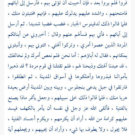
فروا فلم يروا بعد ، فإن أحببت أن تؤتى بهم ، فأرسل إلى آبائهم
فامتحنهم ، واشدد عليهم يدلوك عليهم ، فإنهم مختبئون منك ،
فلما قالوا ذلك لدقينوس الجبار ، غضب غضبا شديدا . ثم أرسل
إلى آبائهم ، فأتي بهم فسألهم عنهم وقال : أخبروني عن أبنائكم
المردة الذين عصوا أمري ، وتركوا آلهتي ، ائتوني بهم ، وأنبئوني
بمكانهم ، فقال له آباؤهم : أما نحن فلم نعص أمرك ولم نخالفك
، قد عبدنا آلهتك وذبحنا لهم ، فلم تقتلنا في قوم مردة ؟ قد ذهبوا
بأموالنا فبذروها وأهلكوها في أسواق المدينة ، ثم انطلقوا ،
فارتقوا في جبل يدعى
بنجلوس ،
وبينه وبين المدينة أرض بعيدة
هربا منك ، فلما قالوا ذلك خلى سبيلهم ، وجعل يأتمر ماذا يصنع
بالفتية ، فألقى الله عز وجل في نفسه أن يأمر بالكهف فيسد
عليهم كرامة من الله ، أراد أن يكرمهم ، ويكرم أجساد الفتية ،
فلا يجول ، ولا يطوف بها شيء ، وأراد أن يحييهم ، ويجعلهم آية