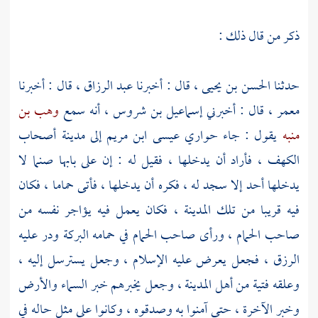
ذكر من قال ذلك :
حدثنا
الحسن بن يحيى ،
قال : أخبرنا
عبد الرزاق ،
قال : أخبرنا
معمر ،
قال : أخبرني
إسماعيل بن شروس ،
أنه سمع
وهب بن
منبه
يقول : جاء حواري
عيسى ابن مريم
إلى مدينة
أصحاب
الكهف ،
فأراد أن يدخلها ، فقيل له : إن على بابها صنما لا
يدخلها أحد إلا سجد له ، فكره أن يدخلها ، فأتى حماما ، فكان
فيه قريبا من تلك المدينة ، فكان يعمل فيه يؤاجر نفسه من
صاحب الحمام ، ورأى صاحب الحمام في حمامه البركة ودر عليه
الرزق ، فجعل يعرض عليه الإسلام ، وجعل يسترسل إليه ،
وعلقه فتية من أهل المدينة ، وجعل يخبرهم خبر السماء والأرض
وخبر الآخرة ، حتى آمنوا به وصدقوه ، وكانوا على مثل حاله في