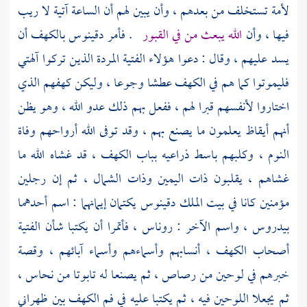
لأمة تستخلف من بعدهم ، وأن يبين لهم أن الساعة آتية لا ريب
فيها ، وأن
الله يبعث من في القبور
. فأمر
دقينوس
بالكهف أن
يسد عليهم ، وقال : دعوا هؤلاء الفتية المردة الذين تركوا آلهتي
فليموتوا كما هم في الكهف عطشا وجوعا ، وليكن كهفهم الذي
اختاروا لأنفسهم قبرا لهم ، ففعل بهم ذلك عدو الله ، وهو يظن
أنهم أيقاظ يعلمون ما يصنع بهم ، وقد توفى الله أرواحهم وفاة
النوم ، وكلبهم باسط ذراعيه بباب الكهف ، قد غشاه الله ما
غشاهم ، يقلبون ذات اليمين وذات الشمال ، ثم إن رجلين
مؤمنين كانا في بيت الملك
دقينوس
يكتمان إيمانهما : اسم أحدهما
بيدروس ،
واسم الآخر :
روناس
، فأتمرا أن يكتبا شأن الفتية
أصحاب الكهف ، أنسابهم وأسماءهم وأسماء آبائهم ، وقصة
خبرهم في لوحين من رصاص ، ثم يصنعا له تابوتا من نحاس ،
ثم يجعلا اللوحين فيه ، ثم يكتبا عليه في فم الكهف بين ظهراني