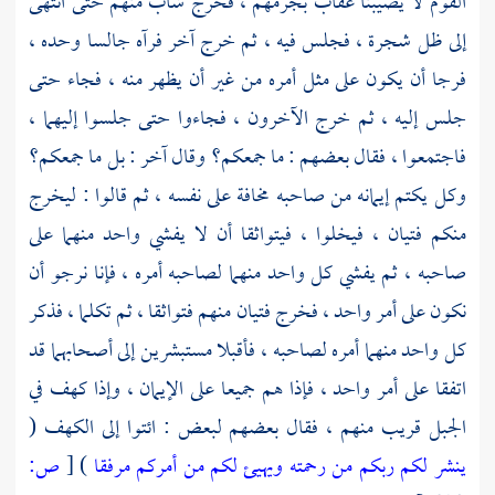
القوم لا يصيبنا عقاب بجرمهم ، فخرج شاب منهم حتى انتهى
إلى ظل شجرة ، فجلس فيه ، ثم خرج آخر فرآه جالسا وحده ،
فرجا أن يكون على مثل أمره من غير أن يظهر منه ، فجاء حتى
جلس إليه ، ثم خرج الآخرون ، فجاءوا حتى جلسوا إليهما ،
فاجتمعوا ، فقال بعضهم : ما جمعكم؟ وقال آخر : بل ما جمعكم؟
وكل يكتم إيمانه من صاحبه مخافة على نفسه ، ثم قالوا : ليخرج
منكم فتيان ، فيخلوا ، فيتواثقا أن لا يفشي واحد منهما على
صاحبه ، ثم يفشي كل واحد منهما لصاحبه أمره ، فإنا نرجو أن
نكون على أمر واحد ، فخرج فتيان منهم فتواثقا ، ثم تكلما ، فذكر
كل واحد منهما أمره لصاحبه ، فأقبلا مستبشرين إلى أصحابهما قد
اتفقا على أمر واحد ، فإذا هم جميعا على الإيمان ، وإذا كهف في
الجبل قريب منهم ، فقال بعضهم لبعض : ائتوا إلى الكهف (
ينشر لكم ربكم من رحمته ويهيئ لكم من أمركم مرفقا
)
[
ص: