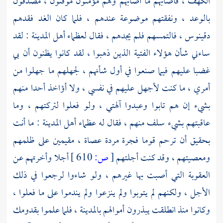
الكهف ، فأصابهم ما أصابهم وهم مؤمنون موقنون ، مصدقون
بالوعد ، ونفقتهم موضوعة عندهم ، فلما كان الغد فقدهم
دقينوس ،
فالتمسهم فلم يجدهم ، فقال لعظماء أهل المدينة : لقد
ساءني شأن هؤلاء الفتية الذين ذهبوا ، لقد كانوا يظنون أن بي
غضبا عليهم فيما صنعوا في أول شأنهم ، لجهلهم ما جهلوا من
أمري ، ما كنت لأجهل عليهم في نفسي ، ولا أؤاخذ أحدا منهم
بشيء إن هم تابوا وعبدوا آلهتي ، ولو فعلوا لتركتهم ، وما
عاقبتهم بشيء سلف منهم ، فقال له عظماء أهل المدينة : ما أنت
بحقيق أن ترحم قوما فجرة مردة عصاة ، مقيمين على ظلمهم
ومعصيتهم ، وقد كنت أجلتهم
[
ص:
610 ]
أجلا وأخرتهم عن
العقوبة التي أصبت بها غيرهم ، ولو شاءوا لرجعوا في ذلك
الأجل ، ولكنهم لم يتوبوا ولم ينزعوا ولم يندموا على ما فعلوا ،
وكانوا منذ انطلقت يبذرون أموالهم بالمدينة ، فلما علموا بقدومك