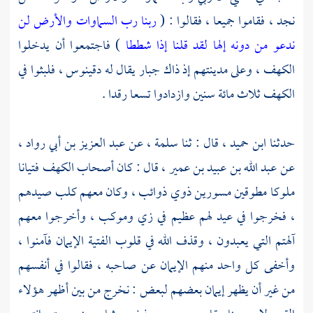
نجد ، فقاموا جميعا ، فقالوا : (
ربنا رب السماوات والأرض لن
ندعو من دونه إلها لقد قلنا إذا شططا
) فاجتمعوا أن يدخلوا
الكهف ، وعلى مدينتهم إذ ذاك جبار يقال له
دقينوس ،
فلبثوا في
الكهف ثلاث مائة سنين وازدادوا تسعا رقدا .
حدثنا
ابن حميد ،
قال : ثنا
سلمة ،
عن
عبد العزيز بن أبي رواد ،
عن
عبد الله بن عبيد بن عمير ،
قال : كان
أصحاب الكهف
فتيانا
ملوكا مطوقين مسورين ذوي ذوائب ، وكان معهم كلب صيدهم
، فخرجوا في عيد لهم عظيم في زي وموكب ، وأخرجوا معهم
آلهتم التي يعبدون ، وقذف الله في قلوب الفتية الإيمان فآمنوا ،
وأخفى كل واحد منهم الإيمان عن صاحبه ، فقالوا في أنفسهم
من غير أن يظهر إيمان بعضهم لبعض : نخرج من بين أظهر هؤلاء