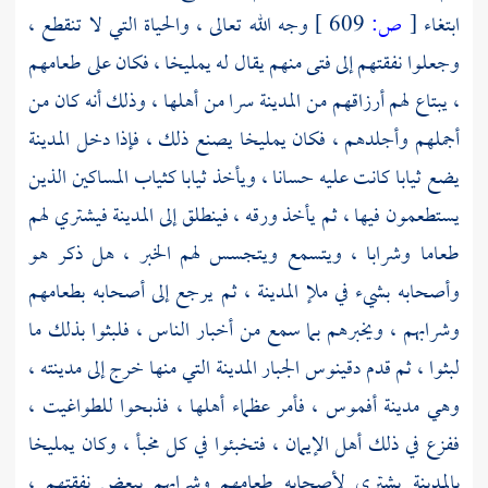
ابتغاء
[
ص:
609 ]
وجه الله تعالى ، والحياة التي لا تنقطع ،
وجعلوا نفقتهم إلى فتى منهم يقال له يمليخا ، فكان على طعامهم
، يبتاع لهم أرزاقهم من المدينة سرا من أهلها ، وذلك أنه كان من
أجملهم وأجلدهم ، فكان يمليخا يصنع ذلك ، فإذا دخل المدينة
يضع ثيابا كانت عليه حسانا ، ويأخذ ثيابا كثياب المساكين الذين
يستطعمون فيها ، ثم يأخذ ورقه ، فينطلق إلى المدينة فيشتري لهم
طعاما وشرابا ، ويتسمع ويتجسس لهم الخبر ، هل ذكر هو
وأصحابه بشيء في ملإ المدينة ، ثم يرجع إلى أصحابه بطعامهم
وشرابهم ، ويخبرهم بما سمع من أخبار الناس ، فلبثوا بذلك ما
لبثوا ، ثم قدم
دقينوس
الجبار المدينة التي منها خرج إلى مدينته ،
وهي مدينة
أفموس
، فأمر عظماء أهلها ، فذبحوا للطواغيت ،
ففزع في ذلك أهل الإيمان ، فتخبئوا في كل مخبأ ، وكان يمليخا
بالمدينة يشتري لأصحابه طعامهم وشرابهم ببعض نفقتهم ،