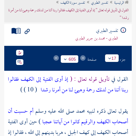
الرئيسية
تفسير الطبري
تفسير سورة الكهف
تراجم الأعلام
القول في تأويل قوله تعالى " إذ أوى الفتية إلى الكهف فقالوا ربنا آتنا من لدنك رحمة وهيئ لنا من أمرنا
رشدا "
تفسير الطبري
الطبري - محمد بن جرير الطبري
جزء
صفحة
17
605
القول في
تأويل قوله تعالى : (
إذ أوى الفتية إلى الكهف فقالوا
ربنا آتنا من لدنك رحمة وهيئ لنا من أمرنا رشدا
( 10 ) )
يقول تعالى ذكره لنبيه
محمد
صلى الله عليه وسلم
أم حسبت أن
أصحاب الكهف والرقيم كانوا من آياتنا عجبا
) حين أوى الفتية
أصحاب الكهف
إلى كهف الجبل ، هربا بدينهم إلى الله ، فقالوا إذ