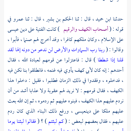
حدثنا
ابن حميد ،
قال : ثنا
الحكم بن بشير ،
قال : ثنا
عمرو
في
قوله : (
أصحاب الكهف والرقيم
) كانت الفتية على دين
عيسى
على الإسلام ، وكان ملكهم كافرا ، وقد أخرج لهم صنما ، فأبوا ،
وقالوا : (
ربنا رب السماوات والأرض لن ندعو من دونه إلها لقد
قلنا إذا شططا
) قال : فاعتزلوا عن قومهم لعبادة الله ، فقال
أحدهم : إنه كان لأبي كهف يأوي فيه غنمه ، فانطلقوا بنا نكن فيه
، فدخلوه ، وفقدوا في ذلك الزمان فطلبوا ، فقيل : دخلوا هذا
الكهف ، فقال قومهم : لا نريد لهم عقوبة ولا عذابا أشد من أن
نردم عليهم هذا الكهف ، فبنوه عليهم ثم ردموه ، ثم إن الله بعث
عليهم ملكا على دين
عيسى ،
ورفع ذلك البناء الذي كان ردم
عليهم ، فقال بعضهم لبعض : (
كم لبثتم
) ؟ (
فقالوا لبثنا يوما