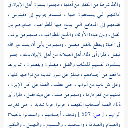
واتخذ شرطا من الكفار من أهلها ، فجعلوا يتبعون أهل الإيمان في
أماكنهم التي يستخفون فيها ، فيستخرجونهم إلى
دقينوس ،
فقدمهم إلى المجامع التي يذبح فيها للطواغيت فيخيرهم بين
القتل ، وبين عبادة الأوثان والذبح للطواغيت ، فمنهم من يرغب
في الحياة ويفظع بالقتل فيفتتن . ومنهم من يأبى أن يعبد غير الله
فيقتل ، فلما رأى ذلك أهل الصلابة من أهل الإيمان بالله ، جعلوا
يسلمون أنفسهم للعذاب والقتل ، فيقتلون ويقطعون ، ثم يربط
ما قطع من أجسادهم ، فيعلق على سور المدينة من نواحيها كلها ،
وعلى كل باب من أبوابها ، حتى عظمت الفتنة على أهل الإيمان ،
فمنهم من كفر فترك ، ومنهم من صلب على دينه فقتل ، فلما رأى
ذلك الفتية
أصحاب الكهف ،
حزنوا حزنا شديدا ، حتى تغيرت
ألوانهم ،
[
ص:
607 ]
ونحلت أجسامهم ، واستعانوا بالصلاة
والصيام والصدقة ، والتحميد ، والتسبيح ، والتهليل ، والتكبير