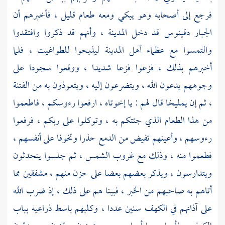
فرجع إلى أصحابه وهو يبكي ومعه طعام قليل ، فأخبرهم أن
الجبار
دقينوس
قد دخل المدينة ، وأنهم قد ذكروا وافتقدوا
والتمسوا مع عظماء أهل المدينة ليذبحوا للطواغيت ، فلما
أخبرهم بذلك ، فزعوا فزعا شديدا ، ووقعوا سجودا على
وجوههم يدعون الله ، ويتضرعون إليه ، ويتعوذون به من الفتنة
، ثم إن
يمليخا
قال لهم : يا إخوتاه ، ارفعوا رءوسكم ، فاطعموا
من هذا الطعام الذي جئتكم به ، وتوكلوا على ربكم ، فرفعوا
رءوسهم ، وأعينهم تفيض من الدمع حذرا وتخوفا على أنفسهم ،
فطعموا منه ، وذلك مع غروب الشمس ، ثم جلسوا يتحدثون
ويتدارسون ، ويذكر بعضهم بعضا على حزن منهم ، مشفقين مما
أتاهم به صاحبهم من الخبر ، فبينا هم على ذلك ، إذ ضرب الله
على آذانهم في الكهف سنين عددا ، وكلبهم باسط ذراعيه بباب