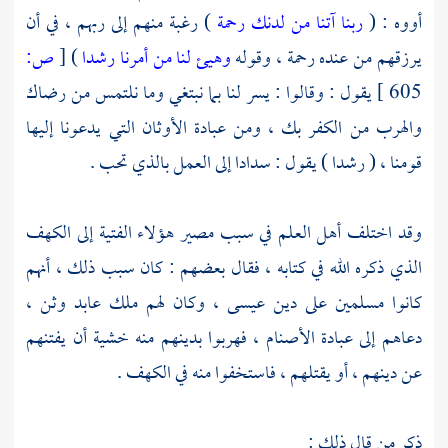
أووه : (
ربنا آتنا من لدنك رحمة
) رغبة منهم إلى ربهم ، في أن
يرزقهم من عنده رحمة ، وقوله
وهيئ لنا من أمرنا رشدا
)
[
ص:
605 ]
يقول : وقالوا : يسر لنا بما نبتغي وما نلتمس من رضاك
والهرب من الكفر بك ، ومن عبادة الأوثان التي يدعونا إليها
قومنا ، ( رشدا ) يقول : سدادا إلى العمل بالذي تحب .
وقد اختلف أهل العلم في سبب مصير هؤلاء الفتية إلى الكهف
الذي ذكره الله في كتابه ، فقال بعضهم : كان سبب ذلك ، أنهم
كانوا مسلمين على دين
عيسى ،
وكان لهم ملك عابد وثن ،
دعاهم إلى عبادة الأصنام ، فهربوا بدينهم منه خشية أن يفتنهم
عن دينهم ، أو يقتلهم ، فاستخفوا منه في الكهف .
ذكر من قال ذلك :