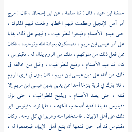
حدثنا
ابن حميد ،
قال : ثنا
سلمة ،
عن
ابن إسحاق ،
قال : مرج
أمر
أهل الإنجيل
وعظمت فيهم الخطايا وطغت فيهم الملوك ،
حتى عبدوا الأصنام وذبحوا للطواغيت ، وفيهم على ذلك بقايا
على أمر
عيسى ابن مريم ،
متمسكون بعبادة الله وتوحيده ، فكان
ممن فعل ذلك من ملوكهم ، ملك من
الروم
يقال له :
دقينوس ،
كان قد عبد الأصنام ، وذبح للطواغيت ، وقتل من خالفه في
ذلك ممن أقام على دين
عيسى ابن مريم
، كان ينزل في قرى
الروم
،
فلا يترك في قرية ينزلها أحدا ممن يدين بدين
عيسى ابن مريم
إلا
قتله ، حتى يعبد الأصنام ، ويذبح للطواغيت ، حتى نزل
دقينوس
مدينة الفتية
أصحاب الكهف ،
فلما نزلها
دقينوس
كبر
ذلك على أهل الإيمان ، فاستخفوا منه وهربوا في كل وجه . وكان
دقينوس
قد أمر حين قدمها أن يتبع أهل الإيمان فيجمعوا له ،