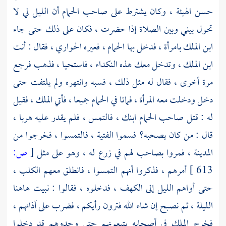
حسن الهيئة ، وكان يشترط على صاحب الحمام أن الليل لي لا
تحول بيني وبين الصلاة إذا حضرت ، فكان على ذلك حتى جاء
ابن الملك بامرأة ، فدخل بها الحمام ، فعيره الحواري ، فقال : أنت
ابن الملك ، وتدخل معك هذه النكداء ، فاستحيا ، فذهب فرجع
مرة أخرى ، فقال له مثل ذلك ، فسبه وانتهره ولم يلتفت حتى
دخل ودخلت معه المرأة ، فماتا في الحمام جميعا ، فأتي الملك ، فقيل
له : قتل صاحب الحمام ابنك ، فالتمس ، فلم يقدر عليه هربا ،
قال : من كان يصحبه؟ فسموا الفتية ، فالتمسوا ، فخرجوا من
المدينة ، فمروا بصاحب لهم في زرع له ، وهو على مثل
[
ص:
613 ]
أمرهم ، فذكروا أنهم التمسوا ، فانطلق معهم الكلب ،
حتى أواهم الليل إلى الكهف ، فدخلوه ، فقالوا : نبيت هاهنا
الليلة ، ثم نصبح إن شاء الله فترون رأيكم ، فضرب على آذانهم ،
فخرج الملك في أصحابه يتبعونهم حتى وجدوهم قد دخلوا