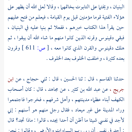
البنيان ، ويختما على التابوت بخاتمهما ، وقالا لعل الله أن يظهر على
هؤلاء الفتية قوما مؤمنين قبل يوم القيامة ، فيعلم من فتح عليهم
حين يقرأ هذا الكتاب خبرهم ، ففعلا ثم بنيا عليه في البنيان ،
فبقي
دقينوس
وقرنه الذين كانوا منهم ما شاء الله أن يبقوا ، ثم
هلك
دقينوس
والقرن الذي كانوا معه ،
[
ص:
611 ]
وقرون
بعده كثيرة ، وخلفت الخلوف بعد الخلوف .
حدثنا
القاسم ،
قال : ثنا
الحسين ،
قال : ثني
حجاج ،
عن
ابن
جريج ،
عن
عبد الله بن كثير ،
عن
مجاهد ،
قال : كان
أصحاب
الكهف
أبناء عظماء مدينتهم ، وأهل شرفهم ، فخرجوا فاجتمعوا
وراء المدينة على غير ميعاد ، فقال رجل منهم هو أسنهم : إني
لأجد في نفسي شيئا ما أظن أن أحدا يجده ، قالوا : ماذا تجد؟ قال
: أجد في نفسي أن ربي رب السماوات والأرض ، وقالوا : نحن