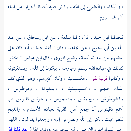
، والبكاء ، والتضرع إلى الله ، وكانوا فتية أحداثا أحرارا من أبناء
أشراف
الروم
.
فحدثنا
ابن حميد ،
قال : ثنا
سلمة ،
عن
ابن إسحاق ،
عن
عبد
الله بن أبي نجيح ،
عن
مجاهد ،
قال : لقد حدثت أنه كان على
بعضهم من حداثة أسنانه وضح الورق ، قال
ابن عباس
: فكانوا
كذلك في عبادة الله ليلهم ونهارهم ، يبكون إلى الله ، ويستغيثونه
، وكانوا
ثمانية نفر
:
مكسلمينا ،
وكان أكبرهم ، وهو الذي كلم
الملك عنهم ،
ومحسيميلنينا ،
ويمليخا ،
ومرطوس ،
وكشوطوش ،
وبيرونس ،
ودينموس ،
ويطونس قالوس
فلما
أجمع
دقينوس
أن يجمع أهل القرية لعبادة الأصنام ، والذبح
للطواغيت ، بكوا إلى الله وتضرعوا إليه ، وجعلوا يقولون : اللهم
رب السماوات والأرض ، لن ندعو من دونك إلها (
لقد قلنا إذا