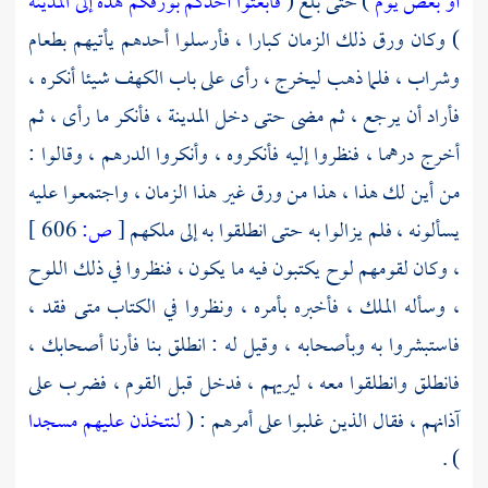
أو بعض يوم
) حتى بلغ (
فابعثوا أحدكم بورقكم هذه إلى المدينة
) وكان ورق ذلك الزمان كبارا ، فأرسلوا أحدهم يأتيهم بطعام
وشراب ، فلما ذهب ليخرج ، رأى على باب الكهف شيئا أنكره ،
فأراد أن يرجع ، ثم مضى حتى دخل المدينة ، فأنكر ما رأى ، ثم
أخرج درهما ، فنظروا إليه فأنكروه ، وأنكروا الدرهم ، وقالوا :
من أين لك هذا ، هذا من ورق غير هذا الزمان ، واجتمعوا عليه
يسألونه ، فلم يزالوا به حتى انطلقوا به إلى ملكهم
[
ص:
606 ]
، وكان لقومهم لوح يكتبون فيه ما يكون ، فنظروا في ذلك اللوح
، وسأله الملك ، فأخبره بأمره ، ونظروا في الكتاب متى فقد ،
فاستبشروا به وبأصحابه ، وقيل له : انطلق بنا فأرنا أصحابك ،
فانطلق وانطلقوا معه ، ليريهم ، فدخل قبل القوم ، فضرب على
آذانهم ، فقال الذين غلبوا على أمرهم : (
لنتخذن عليهم مسجدا
) .