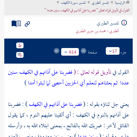
الرئيسية
تفسير الطبري
تفسير سورة الكهف
تراجم الأعلام
القول في تأويل قوله تعالى " فضربنا على آذانهم في الكهف سنين عددا "
تفسير الطبري
الطبري - محمد بن جرير الطبري
جزء
صفحة
17
614
القول في
تأويل قوله تعالى : (
فضربنا على آذانهم في الكهف سنين
عددا
ثم بعثناهم لنعلم أي الحزبين أحصى لما لبثوا أمدا
)
يعني جل ثناؤه بقوله : (
فضربنا على آذانهم في الكهف
) : فضربنا
على آذانهم بالنوم في الكهف : أي ألقينا عليهم النوم ، كما يقول
القائل لآخر : ضربك الله بالفالج ، بمعنى ابتلاه الله به ، وأرسله
عليه . وقوله : (
سنين عددا
) يعني سنين معدودة ، ونصب العدد