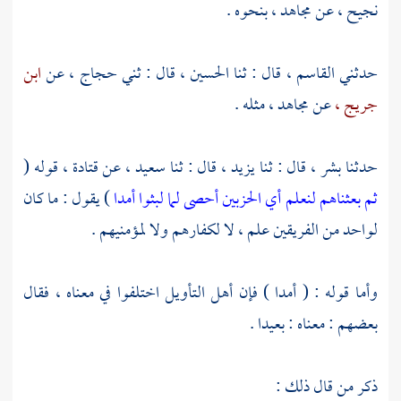
نجيح ،
عن
مجاهد ،
بنحوه .
حدثني
القاسم ،
قال : ثنا
الحسين ،
قال : ثني
حجاج ،
عن
ابن
جريج ،
عن
مجاهد ،
مثله .
حدثنا
بشر ،
قال : ثنا
يزيد ،
قال : ثنا
سعيد ،
عن
قتادة ،
قوله (
ثم بعثناهم لنعلم أي الحزبين أحصى لما لبثوا أمدا
) يقول : ما كان
لواحد من الفريقين علم ، لا لكفارهم ولا لمؤمنيهم .
وأما قوله : ( أمدا ) فإن أهل التأويل اختلفوا في معناه ، فقال
بعضهم : معناه : بعيدا .
ذكر من قال ذلك :