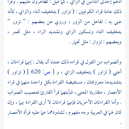
أدغم إحدى التاءين في الزاي ، كما قيل : تظاهرون عليهم . وقرأ
ذلك عامة قراء
الكوفيين
: ( تزاور ) بتخفيف التاء والزاي ، كأنه
عنى به : تفاعل من الزور ، وروي عن بعضهم : " تزور "
بتخفيف التاء وتسكين الزاي وتشديد الراء ، مثل تحمر ،
وبعضهم : تزوار : مثل تحمار .
والصواب من القول في قراءه ذلك عندنا أن يقال : إنهما قراءتان ،
أعني ( تزاور ) بتخفيف الزاي ، و
[
ص:
620 ]
( تزاور )
بتشديدها معروفتان ، مستفيضة القراءة بكل واحدة منهما في قراء
الأمصار ، متقاربتا المعنى ، فبأيتهما قرأ القارئ فمصيب الصواب
. وأما القراءتان الأخريان فإنهما قراءتان لا أرى القراءة بهما ، وإن
كان لهما في العربية وجه مفهوم ، لشذوذهما عما عليه قرأة الأمصار
.