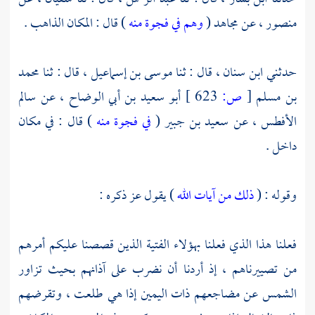
منصور ،
عن
مجاهد
(
وهم في فجوة منه
) قال : المكان الذاهب .
حدثني
ابن سنان ،
قال : ثنا
موسى بن إسماعيل ،
قال : ثنا
محمد
بن مسلم
[
ص:
623 ]
أبو سعيد بن أبي الوضاح ،
عن
سالم
الأفطس ،
عن
سعيد بن جبير
(
في فجوة منه
) قال : في مكان
داخل .
وقوله : (
ذلك من آيات الله
) يقول عز ذكره :
فعلنا هذا الذي فعلنا بهؤلاء الفتية الذين قصصنا عليكم أمرهم
من تصييرناهم ، إذ أردنا أن نضرب على آذانهم بحيث تزاور
الشمس عن مضاجعهم ذات اليمين إذا هي طلعت ، وتقرضهم