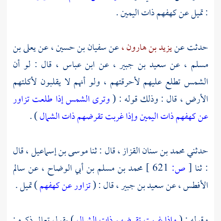
: تميل عن كهفهم ذات اليمين .
حدثت عن
يزيد بن هارون ،
عن
سفيان بن حسين ،
عن
يعلى بن
مسلم ،
عن
سعيد بن جبير ،
عن
ابن عباس ،
قال : لو أن
الشمس تطلع عليهم لأحرقتهم ، ولو أنهم لا يقلبون لأكلتهم
الأرض ، قال : وذلك قوله : (
وترى الشمس إذا طلعت تزاور
عن كهفهم ذات اليمين وإذا غربت تقرضهم ذات الشمال
) .
حدثني
محمد بن سنان القزاز ،
قال : ثنا
موسى بن إسماعيل ،
قال
: ثنا
[
ص:
621 ]
محمد بن مسلم بن أبي الوضاح ،
عن
سالم
الأفطس ،
عن
سعيد بن جبير ،
قال : (
تزاور عن كهفهم
) تميل .
وقوله : (
وإذا غربت تقرضهم ذات الشمال
) يقول تعالى ذكره :