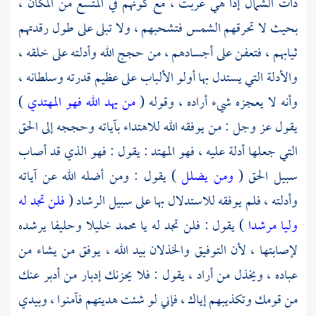
ذات الشمال إذا هي غربت ، مع كونهم في المتسع من المكان ،
بحيث لا تحرقهم الشمس فتشحبهم ، ولا تبلى على طول رقدتهم
ثيابهم ، فتعفن على أجسادهم ، من حجج الله وأدلته على خلقه ،
والأدلة التي يستدل بها أولو الألباب على عظيم قدرته وسلطانه ،
وأنه لا يعجزه شيء أراده ، وقوله (
من يهد الله فهو المهتدي
)
يقول عز وجل : من يوفقه الله للاهتداء بآياته وحججه إلى الحق
التي جعلها أدلة عليه ، فهو المهتد : يقول : فهو الذي قد أصاب
سبيل الحق (
ومن يضلل
) يقول : ومن أضله الله عن آياته
وأدلته ، فلم يوفقه للاستدلال بها على سبيل الرشاد (
فلن تجد له
وليا مرشدا
) يقول : فلن تجد له يا
محمد
خليلا وحليفا يرشده
لإصابتها ، لأن التوفيق والخذلان بيد الله ، يوفق من يشاء من
عباده ، ويخذل من أراد ، يقول : فلا يحزنك إدبار من أدبر عنك
من قومك وتكذيبهم إياك ، فإني لو شئت هديتهم فآمنوا ، وبيدي