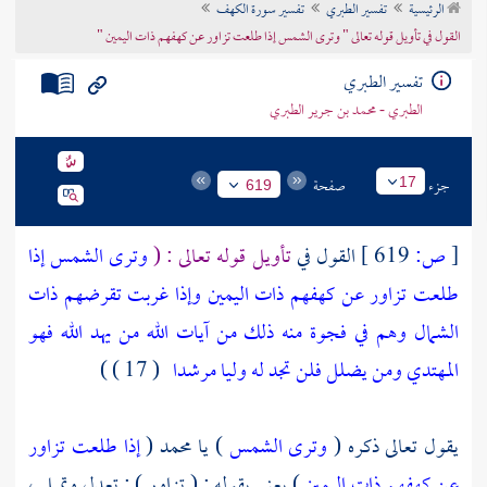
الرئيسية
تفسير الطبري
تفسير سورة الكهف
تراجم الأعلام
القول في تأويل قوله تعالى " وترى الشمس إذا طلعت تزاور عن كهفهم ذات اليمين "
تفسير الطبري
الطبري - محمد بن جرير الطبري
جزء
صفحة
17
619
[
ص:
619 ]
القول في
تأويل قوله تعالى : (
وترى الشمس إذا
طلعت تزاور عن كهفهم ذات اليمين وإذا غربت تقرضهم ذات
الشمال وهم في فجوة منه ذلك من آيات الله من يهد الله فهو
المهتدي ومن يضلل فلن تجد له وليا مرشدا
( 17 ) )
يقول تعالى ذكره (
وترى الشمس
) يا
محمد
(
إذا طلعت تزاور
عن كهفهم ذات اليمين
) يعني بقوله : ( تزاور ) : تعدل وتميل ،