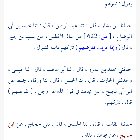
يقول : تذرهم .
حدثنا
ابن بشار ،
قال : ثنا
عبد الرحمن ،
قال : ثنا
محمد بن أبي
الوضاح ،
[
ص:
622 ]
عن
سالم الأفطس ،
عن
سعيد بن جبير
،
قال (
وإذا غربت تقرضهم
) تتركهم ذات الشمال .
حدثني
محمد بن عمرو ،
قال : ثنا
أبو عاصم ،
قال : ثنا
عيسى
،
وحدثني
الحارث ،
قال : ثنا
الحسن ،
قال : ثنا
ورقاء ،
جميعا عن
ابن أبي نجيح ،
عن
مجاهد
في قول الله عز وجل : ( تقرضهم )
قال : تتركهم .
حدثنا
القاسم ،
قال : ثنا
الحسين ،
قال : ثني
حجاج ،
عن
ابن
جريج ،
عن
مجاهد ،
مثله .