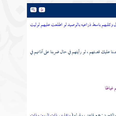
ال وكلبهم باسط ذراعيه بالوصيد لو اطلعت عليهم لوليت
نا عليك قصتهم ، لو رأيتهم في حال ضربنا على آذانهم في
 غياظا
القعود : جمع قاعد ، وقوله (
ونقلبهم ذات اليمين وذات