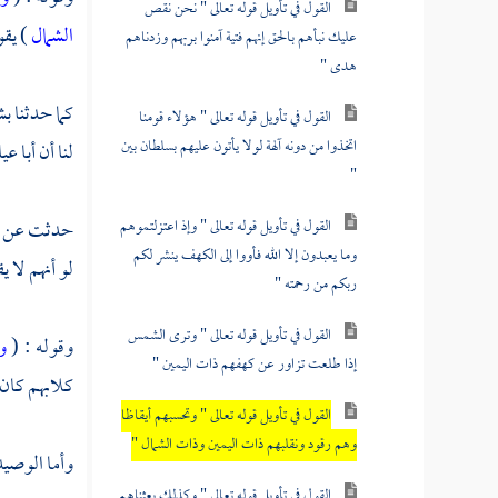
القول في تأويل قوله تعالى " نحن نقص
الشمال
) يقو
عليك نبأهم بالحق إنهم فتية آمنوا بربهم وزدناهم
هدى "
كما حدثنا
بش
القول في تأويل قوله تعالى " هؤلاء قومنا
اتخذوا من دونه آلهة لولا يأتون عليهم بسلطان بين
لنا أن
أبا ع
"
القول في تأويل قوله تعالى " وإذ اعتزلتموهم
حدثت عن
وما يعبدون إلا الله فأووا إلى الكهف ينشر لكم
لو أنهم لا 
ربكم من رحمته "
القول في تأويل قوله تعالى " وترى الشمس
وقوله : (
و
إذا طلعت تزاور عن كهفهم ذات اليمين "
كلابهم كان 
القول في تأويل قوله تعالى " وتحسبهم أيقاظا
وهم رقود ونقلبهم ذات اليمين وذات الشمال "
وأما الوصيد 
القول في تأويل قوله تعالى " وكذلك بعثناهم