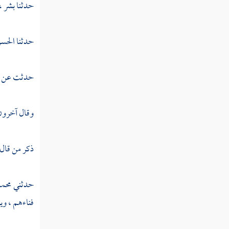
القول في تأويل قوله تعالى " واصبر نفسك
حدثنا
بشر ،
مع الذين يدعون ربهم بالغداة والعشي يريدون
وجهه ولا تعد عيناك عنهم تريد زينة الحياة الدنيا
حدثنا
الحسن
ولا تطع من أغفلنا قلبه عن ذكرنا واتبع هواه
وكان أمره فرطا "
حدثت عن
القول في تأويل قوله تعالى "وقل الحق من
ربكم فمن شاء فليؤمن ومن شاء فليكفر "
وقال آخرون 
القول في تأويل قوله تعالى "إن الذين آمنوا
وعملوا الصالحات إنا لا نضيع أجر من أحسن
عملا "
ذكر من قال
القول في تأويل قوله تعالى "أولئك لهم جنات
عدن تجري من تحتهم الأنهار يحلون فيها من أساور
حدثني
محمد
من ذهب "
فناءهم ، وي
القول في تأويل قوله تعالى "واضرب لهم مثلا