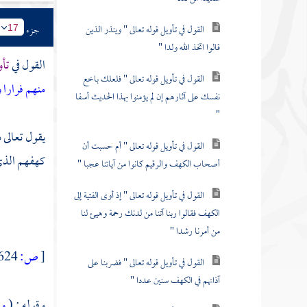
القول في تأويل قوله تعالى " وينذر الذين
جزء
17
قالوا اتخذ الله ولدا "
القول في
تأو
القول في تأويل قوله تعالى " فلعلك باخع
منهم فرارا 
نفسك على آثارهم إن لم يؤمنوا بهذا الحديث أسفا
"
يقول تعالى ذ
القول في تأويل قوله تعالى " أم حسبت أن
كهفهم الذي أ
أصحاب الكهف والرقيم كانوا من آياتنا عجبا "
القول في تأويل قوله تعالى " إذ أوى الفتية إلى
الكهف فقالوا ربنا آتنا من لدنك رحمة وهيئ لنا
من أمرنا رشدا "
[
ص:
624 ]
القول في تأويل قوله تعالى " فضربنا على
آذانهم في الكهف سنين عددا "
وقوله : (
وه