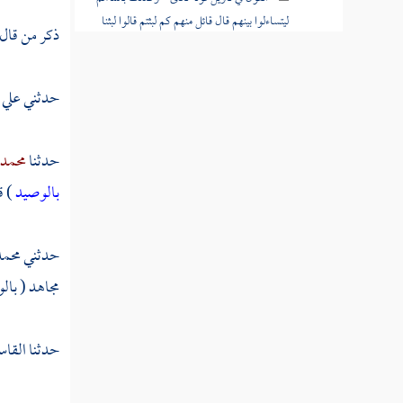
ليتساءلوا بينهم قال قائل منهم كم لبثتم قالوا لبثنا
ذكر من قال
يوما أو بعض يوم "
القول في تأويل قوله تعالى " وكذلك أعثرنا
حدثني
علي 
عليهم ليعلموا أن وعد الله حق "
القول في تأويل قوله تعالى " سيقولون ثلاثة
حدثنا
محمد 
رابعهم كلبهم ويقولون خمسة سادسهم كلبهم "
بالوصيد
) ق
القول في تأويل قوله تعالى " إلا أن يشاء الله
واذكر ربك إذا نسيت "
حدثني
محمد
القول في تأويل قوله تعالى " ولبثوا في كهفهم
مجاهد
( بالو
ثلاث مائة سنين وازدادوا تسعا "
القول في تأويل قوله تعالى " واتل ما أوحي
حدثنا
القاس
إليك من كتاب ربك "