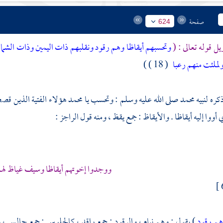
صفحة
624
يل قوله تعالى : (
وتحسبهم أيقاظا وهم رقود ونقلبهم ذات اليمين وذات الشم
ولملئت منهم رعبا
( 18 ) )
كره لنبيه
محمد
صلى الله عليه وسلم : وتحسب يا
محمد
هؤلاء الفتية الذين قصص
ووا إليه أيقاظا . والأيقاظ : جمع يقظ ، ومنه قول الراجز :
ووجدوا إخوتهم أيقاظا وسيف غياظ لهم
م رقود
) يقول : وهم نيام ، والرقود : جمع راقد ، كالجلوس : جمع جالس ، و