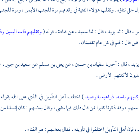
ل جل ثناؤه : ونقلب هؤلاء الفتية في رقدتهم مرة للجنب الأيمن ، ومرة للجنب 
ر ،
قال : ثنا
يزيد ،
قال : ثنا
سعيد ،
عن
قتادة
، قوله (
ونقلبهم ذات اليمين وذ
ياض
قال : لهم في كل عام تقليبتان .
يزيد ،
قال : أخبرنا
سفيان بن حسين ،
عن
يعلى بن مسلم
عن
سعيد بن جبير ،
ع
يقلبون لأكلتهم الأرض .
كلبهم باسط ذراعيه بالوصيد
) اختلف أهل التأويل في الذي عنى الله بقوله 
معهم ، وقد ذكرنا كثيرا ممن قال ذلك فيما مضى ، وقال بعضهم : كان إنسانا من 
، فإن أهل التأويل اختلفوا في تأويله ، فقال بعضهم : هو الفناء .