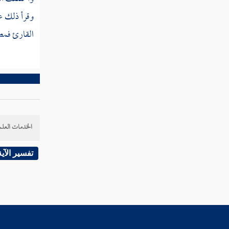
وقرأ ذلك ع
القول في تأويل قوله تعالى "وإذ قلنا للملائكة
اسجدوا لآدم فسجدوا إلا إبليس "
القارئ فمص
القول في تأويل قوله تعالى "ما أشهدتهم خلق
السماوات والأرض ولا خلق أنفسهم "
القول في تأويل قوله تعالى "ويوم يقول نادوا
شركائي الذين زعمتم فدعوهم فلم يستجيبوا لهم
وجعلنا بينهم موبقا "
الخدمات العلم
القول في تأويل قوله تعالى "ولقد صرفنا في
هذا القرآن للناس من كل مثل "
تفسير الآية
القول في تأويل قوله تعالى "وما منع الناس أن
يؤمنوا إذ جاءهم الهدى ويستغفروا ربهم إلا أن
تأتيهم سنة الأولين أو يأتيهم العذاب قبلا "
القول في تأويل قوله تعالى "وما نرسل