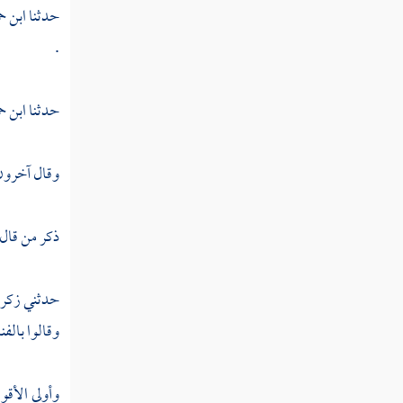
رجلين جعلنا لأحدهما جنتين من أعناب
حدثنا
ابن ح
وحففناهما بنخل وجعلنا بينهما زرعا "
.
القول في تأويل قوله تعالى "ودخل جنته وهو
ظالم لنفسه قال ما أظن أن تبيد هذه أبدا "
حدثنا
ابن ح
القول في تأويل قوله تعالى "قال له صاحبه
وهو يحاوره أكفرت بالذي خلقك من تراب ثم
وقال آخرون 
من نطفة ثم سواك رجلا "
القول في تأويل قوله تعالى "ولولا إذ دخلت
ذكر من قال
جنتك قلت ما شاء الله لا قوة إلا بالله "
القول في تأويل قوله تعالى "فعسى ربي أن
حدثني
زكري
يؤتين خيرا من جنتك ويرسل عليها حسبانا من
وقالوا بالفنا
السماء فتصبح صعيدا زلقا "
القول في تأويل قوله تعالى "وأحيط بثمره
وأولى الأقو
فأصبح يقلب كفيه على ما أنفق فيها "