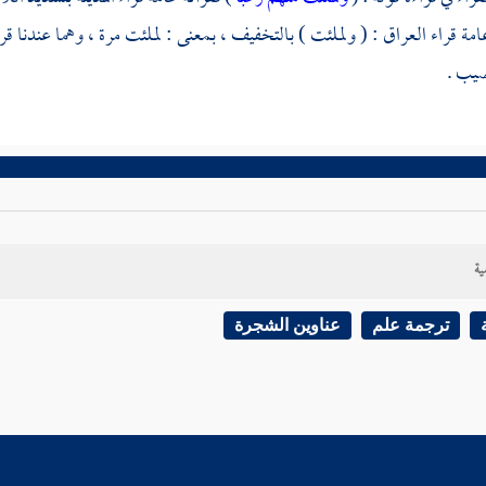
امة قراء
العراق
: ( ولملئت ) بالتخفيف ، بمعنى : لملئت مرة ، وهما عندنا قراءت
يب .
ية
ترجمة علم
عناوين الشجرة