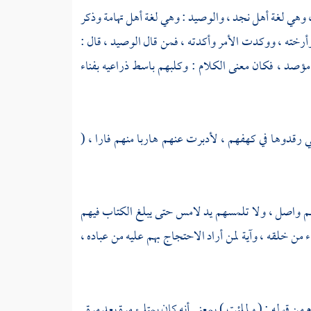
 ، وهي لغة أهل نجد ، والوصيد : وهي لغة أهل
تهامة
وذكر
خته ، ووكدت الأمر وأكدته ، فمن قال الوصيد ، قال :
صد ، فكان معنى الكلام : وكلبهم باسط ذراعيه بفناء
ي رقدوها في كهفهم ، لأدبرت عنهم هاربا منهم فارا ، (
يهم واصل ، ولا تلمسهم يد لامس حتى يبلغ الكتاب فيهم
من خلقه ، وآية لمن أراد الاحتجاج بهم عليه من عباده ،
ام من قوله : ( ولملئت ) بمعنى أنه كان يمتلئ مرة بعد مرة .