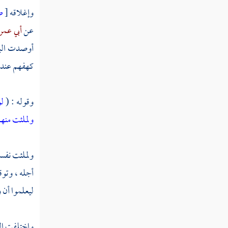
وإغلاقه
[
ص
القول في تأويل قوله تعالى "ولم تكن له فئة
عن
أبي عمر
ينصرونه من دون الله وما كان منتصرا "
أوصدت البا
القول في تأويل قوله تعالى "واضرب لهم مثل
كهفهم عند ا
الحياة الدنيا كماء أنزلناه من السماء فاختلط به نبات
الأرض "
وقوله : (
ل
القول في تأويل قوله تعالى "المال والبنون زينة
ولملئت منهم
الحياة الدنيا والباقيات الصالحات خير عند ربك
ثوابا وخير أملا "
ولملئت نفسك
القول في تأويل قوله تعالى "ويوم نسير الجبال
وترى الأرض بارزة وحشرناهم فلم نغادر منهم
أجله ، وتوق
أحدا "
ليعلموا أن و
القول في تأويل قوله تعالى "ووضع الكتاب
فترى المجرمين مشفقين مما فيه "
واختلفت الق