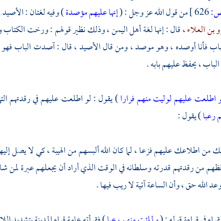
:
626 ]
من قول الله عز وجل : (
إنها عليهم مؤصدة
) وفيه لغتان : الأصيد
و بن العلاء ،
قال : إنها لغة أهل
اليمن ،
وذلك نظير قولهم : ورخت الكتاب وأر
ب فأنا أوصده ، وهو موصد ، ومن قال الأصيد ، قال : آصدت الباب فهو مؤ
لباب ، يحفظ عليهم بابه .
و اطلعت عليهم لوليت منهم فرارا
) يقول : لو اطلعت عليهم في رقدتهم الت
 رعبا
) يقول :
 من اطلاعك عليهم فزعا ، لما كان الله ألبسهم من الهيبة ، كي لا يصل إل
ظهم من رقدتهم قدرته وسلطانه في الوقت الذي أراد أن يجعلهم عبرة لمن شاء 
عد الله حق ، وأن الساعة آتية لا ريب فيها .
راء في قراءة قوله : (
ولملئت منهم رعبا
) فقرأته عامة قراء المدينة بتشديد الل