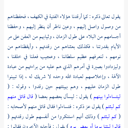
يقول تعالى ذكره : كما أرقدنا هؤلاء الفتية في الكهف ، فحفظناهم
من وصول واصل إليهم ، وعين ناظر أن ينظر إليهم ، وحفظنا
أجسامهم من البلاء على طول الزمان ، وثيابهم من العفن على مر
الأيام بقدرتنا ، فكذلك بعثناهم من رقدتهم ، وأيقظناهم من
نومهم ، لنعرفهم عظيم سلطاننا ، وعجيب فعلنا في خلقنا ،
وليزدادوا بصيرة في أمرهم الذي هم عليه من براءتهم من عبادة
الآلهة ، وإخلاصهم لعبادة الله وحده لا شريك له ، إذا تبينوا
طول الزمان عليهم ، وهم بهيئتهم حين رقدوا ، وقوله : (
ليتساءلوا بينهم
) يقول : ليسأل بعضهم بعضا (
قال قائل منهم
كم لبثتم
) يقول عز ذكره : فتساءلوا فقال قائل منهم لأصحابه :
(
كم لبثتم
) وذلك أنهم استنكروا من أنفسهم طول رقدتهم (
قالوا لبثنا يوما أو بعض يوم
) يقول : فأجابه الآخرون فقالوا :