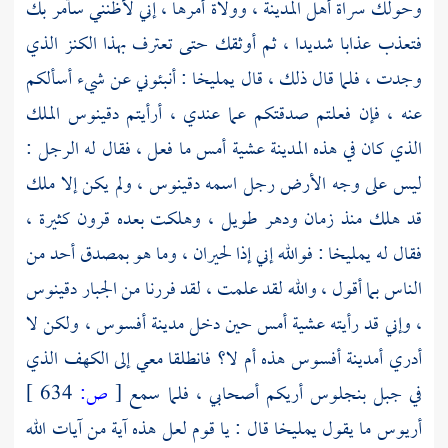
وحولك سراة أهل المدينة ، وولاة أمرها ، إني لأظنني سآمر بك
فتعذب عذابا شديدا ، ثم أوثقك حتى تعترف بهذا الكنز الذي
وجدت ، فلما قال ذلك ، قال
يمليخا
: أنبئوني عن شيء أسألكم
عنه ، فإن فعلتم صدقتكم عما عندي ، أرأيتم
دقينوس
الملك
الذي كان في هذه المدينة عشية أمس ما فعل ، فقال له الرجل :
ليس على وجه الأرض رجل اسمه
دقينوس ،
ولم يكن إلا ملك
قد هلك منذ زمان ودهر طويل ، وهلكت بعده قرون كثيرة ،
فقال له
يمليخا
: فوالله إني إذا لحيران ، وما هو بمصدق أحد من
الناس بما أقول ، والله لقد علمت ، لقد فررنا من الجبار
دقينوس
،
وإني قد رأيته عشية أمس حين دخل مدينة
أفسوس ،
ولكن لا
أدري أمدينة
أفسوس
هذه أم لا؟ فانطلقا معي إلى الكهف الذي
في
جبل بنجلوس
أريكم أصحابي ، فلما سمع
[
ص:
634 ]
أريوس ما يقول يمليخا قال : يا قوم لعل هذه آية من آيات الله