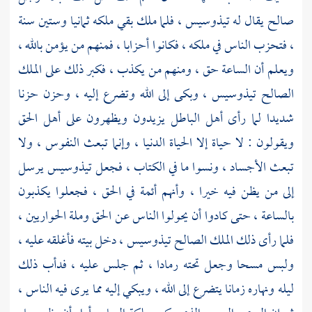
صالح يقال له
تيذوسيس
، فلما ملك بقي ملكه ثمانيا وستين سنة
، فتحزب الناس في ملكه ، فكانوا أحزابا ، فمنهم من يؤمن بالله ،
ويعلم أن الساعة حق ، ومنهم من يكذب ، فكبر ذلك على الملك
الصالح
تيذوسيس ،
وبكى إلى الله وتضرع إليه ، وحزن حزنا
شديدا لما رأى أهل الباطل يزيدون ويظهرون على أهل الحق
ويقولون : لا حياة إلا الحياة الدنيا ، وإنما تبعث النفوس ، ولا
تبعث الأجساد ، ونسوا ما في الكتاب ، فجعل
تيذوسيس
يرسل
إلى من يظن فيه خيرا ، وأنهم أئمة في الحق ، فجعلوا يكذبون
بالساعة ، حتى كادوا أن يحولوا الناس عن الحق وملة الحواريين ،
فلما رأى ذلك الملك الصالح
تيذوسيس ،
دخل بيته فأغلقه عليه ،
ولبس مسحا وجعل تحته رمادا ، ثم جلس عليه ، فدأب ذلك
ليله ونهاره زمانا يتضرع إلى الله ، ويبكي إليه مما يرى فيه الناس ،