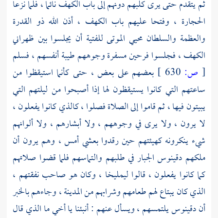
ثم يتقدم حتى يرى كلبهم دونهم إلى باب الكهف نائما ، فلما نزعا
الحجارة ، وفتحا عليهم باب الكهف ، أذن الله ذو القدرة
والعظمة والسلطان محيي الموتى للفتية أن يجلسوا بين ظهراني
الكهف ، فجلسوا فرحين مسفرة وجوههم طيبة أنفسهم ، فسلم
[
ص:
630 ]
بعضهم على بعض ، حتى كأنما استيقظوا من
ساعتهم التي كانوا يستيقظون لها إذا أصبحوا من ليلتهم التي
يبيتون فيها ، ثم قاموا إلى الصلاة فصلوا ، كالذي كانوا يفعلون ،
لا يرون ، ولا يرى في وجوههم ، ولا أبشارهم ، ولا ألوانهم
شيء ينكرونه كهيئتهم حين رقدوا بعشي أمس ، وهم يرون أن
ملكهم دقينوس الجبار في طلبهم والتماسهم فلما قضوا صلاتهم
كما كانوا يفعلون ، قالوا
ليمليخا ،
وكان هو صاحب نفقتهم ،
الذي كان يبتاع لهم طعامهم وشرابهم من المدينة ، وجاءهم بالخبر
أن
دقينوس
يلتمسهم ، ويسأل عنهم : أنبئنا يا أخي ما الذي قال