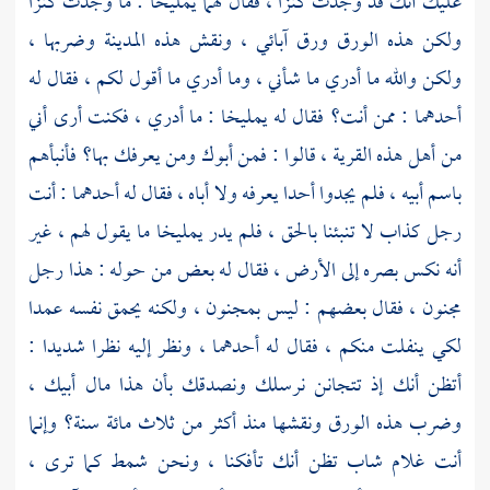
عليك أنك قد وجدت كنزا ، فقال لهما
يمليخا
: ما وجدت كنزا
ولكن هذه الورق ورق آبائي ، ونقش هذه المدينة وضربها ،
ولكن والله ما أدري ما شأني ، وما أدري ما أقول لكم ، فقال له
أحدهما : ممن أنت؟ فقال له
يمليخا
: ما أدري ، فكنت أرى أني
من أهل هذه القرية ، قالوا : فمن أبوك ومن يعرفك بها؟ فأنبأهم
باسم أبيه ، فلم يجدوا أحدا يعرفه ولا أباه ، فقال له أحدهما : أنت
رجل كذاب لا تنبئنا بالحق ، فلم يدر
يمليخا
ما يقول لهم ، غير
أنه نكس بصره إلى الأرض ، فقال له بعض من حوله : هذا رجل
مجنون ، فقال بعضهم : ليس بمجنون ، ولكنه يحمق نفسه عمدا
لكي ينفلت منكم ، فقال له أحدهما ، ونظر إليه نظرا شديدا :
أتظن أنك إذ تتجانن نرسلك ونصدقك بأن هذا مال أبيك ،
وضرب هذه الورق ونقشها منذ أكثر من ثلاث مائة سنة؟ وإنما
أنت غلام شاب تظن أنك تأفكنا ، ونحن شمط كما ترى ،