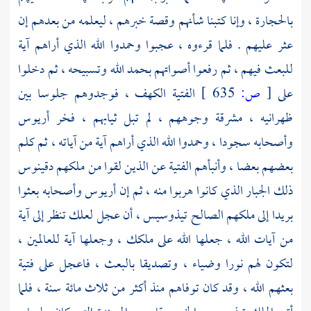
بالحجارة ، وإنا كتبنا شأنهم وقصة خبرهم ، ليعلمه من بعدهم إن
عثر عليهم . فلما قرءوه ، عجبوا وحمدوا الله الذي أراهم آية
للبعث فيهم ، ثم رفعوا أصواتهم بحمد الله وتسبيحه ، ثم دخلوا
على
[
ص:
635 ]
الفتية الكهف ، فوجدوهم جلوسا بين
ظهرانيه ، مشرقة وجوههم ، لم تبل ثيابهم ، فخر
أريوس
وأصحابه سجودا ، وحمدوا الله الذي أراهم آية من آياته ، ثم كلم
بعضهم بعضا ، وأنبأهم الفتية عن الذين لقوا من ملكهم
دقينوس
ذلك الجبار الذي كانوا هربوا منه ، ثم إن
أريوس
وأصحابه بعثوا
بريدا إلى ملكهم الصالح
تيذوسيس ،
أن عجل لعلك تنظر إلى آية
من آيات الله ، جعلها الله على ملكك ، وجعلها آية للعالمين ،
لتكون لهم نورا وضياء ، وتصديقا بالبعث ، فاعجل على فتية
بعثهم الله ، وقد كان توفاهم منذ أكثر من ثلاث مائة سنة ، فلما