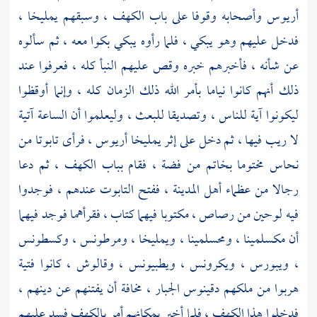
أريوس
وأصحابه وقوفا على باب الكهف ، وسبقهم
يمليخا ،
فدخل عليهم وهو يبكي ، فلما رأوه يبكي بكوا معه ، ثم سألوه
عن شأنه ، فأخبرهم خبره وقص عليهم النبأ كله ، فعرفوا عند
ذلك أنهم كانوا نياما بأمر الله ذلك الزمان كله ، وإنما أوقظوا
ليكونوا آية للناس ، وتصديقا للبعث ، وليعلموا أن الساعة آتية
لا ريب فيها ، ثم دخل على إثر
يمليخا
أريوس ،
فرأى تابوتا من
نحاس مختوما بخاتم من فضة ، فقام بباب الكهف ، ثم دعا
رجالا من عظماء أهل المدينة ، ففتح التابوت عندهم ، فوجدوا
فيه لوحين من رصاص ، مكتوبا فيهما كتاب ، فقرأهما فوجد فيهما
أن
مكسلمينا ،
ومحسلمينا ،
ويمليخا ،
ومرطونس ،
وكسطونس
،
ويبورس ،
ويكرونس ،
ويطبيونس ،
وقالوش ،
كانوا فتية
هربوا من ملكهم
دقينوس
الجبار ، مخافة أن يفتنهم عن دينهم ،
فدخلوا هذا الكهف ، فلما أخبر بمكانهم أمر بالكهف فسد عليهم