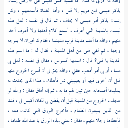
والله ما أدري ما هذا! أما عشية أمس فليس على الأرض إنسان
يذكر
عيسى ابن مريم
إلا قتل ، وأما الغداة فأسمعهم ، وكل
إنسان يذكر أمر
عيسى
لا يخاف ، ثم قال في نفسه : لعل هذه
ليست بالمدينة التي أعرف ، أسمع كلام أهلها ولا أعرف أحدا
منهم ، والله ما أعلم مدينة قرب مدينتنا ، فقام كالحيران لا يتوجه
وجها ، ثم لقي فتى من أهل المدينة ، فقال له : ما اسم هذه
المدينة يا فتى؟ قال : اسمها
أفسوس ،
فقال في نفسه : لعل بي
مسا ، أو بي أمر أذهب عقلي ، والله يحق لي أن أسرع الخروج منها
قبل أن أخزى فيها أو يصيبني شر فأهلك ، هذا الذي يحدث به
يمليخا
أصحابه حين تبين لهم ما به ، ثم إنه أفاق فقال : والله لو
عجلت الخروج من المدينة قبل أن يفطن بي لكان أكيس لي ، فدنا
من الذين يبيعون الطعام ، فأخرج الورق التي كانت معه ،
فأعطاها رجلا منهم ، فقال : بعني بهذه الورق يا عبد الله طعاما ،