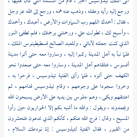
أتى الملك
تيذوسيس
الخبر ، قام من المسندة التي كان عليها ،
ورجع إليه رأيه وعقله ، وذهب عنه همه ، ورجع إلى الله عز وجل
، فقال : أحمدك اللهم رب السماوات والأرض ، أعبدك ، وأحمدك
، وأسبح لك ، تطولت علي ، ورحمتني برحمتك ، فلم تطفئ النور
الذي كنت جعلته لآبائي ، وللعبد الصالح
قسطيطينوس
الملك ،
فلما نبأ به أهل المدينة ركبوا إليه ، وساروا معه حتى أتوا
مدينة
أفسوس ،
فتلقاهم أهل المدينة ، وساروا معه حتى صعدوا نحو
الكهف حتى أتوه ، فلما رأى الفتية
تيذوسيس ،
فرحوا به ،
وخروا سجودا على وجوههم ، وقام
تيذوسيس
قدامهم ، ثم
اعتنقهم وبكى ، وهم جلوس بين يديه على الأرض يسبحون الله
ويحمدونه ، ويقول : والله ما أشبه بكم إلا الحواريون حين رأوا
المسيح
، وقال : فرج الله عنكم ، كأنكم الذي تدعون فتحشرون
من القبور ، فقال الفتية
لتيذوسيس
: إنا نودعك السلام ،