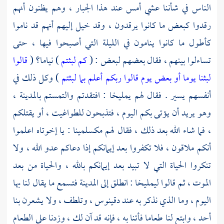
الناس في شأننا عشي أمس عند هذا الجبار ، وهم يظنون أنهم
رقدوا كبعض ما كانوا يرقدون ، وقد خيل إليهم أنهم قد ناموا
كأطول ما كانوا ينامون في الليلة التي أصبحوا فيها ، حتى
تساءلوا بينهم ، فقال بعضهم لبعض : (
كم لبثتم
) نياما؟ (
قالوا
لبثنا يوما أو بعض يوم قالوا ربكم أعلم بما لبثتم
) وكل ذلك في
أنفسهم يسير . فقال لهم
يمليخا
: افتقدتم والتمستم بالمدينة ،
وهو يريد أن يؤتى بكم اليوم ، فتذبحون للطواغيت ، أو يقتلكم
، فما شاء الله بعد ذلك ، فقال لهم
مكسلمينا
: يا إخوتاه اعلموا
أنكم ملاقون ، فلا تكفروا بعد إيمانكم إذا دعاكم عدو الله ، ولا
تنكروا الحياة التي لا تبيد بعد إيمانكم بالله ، والحياة من بعد
الموت ، ثم قالوا
ليمليخا
: انطلق إلى المدينة فتسمع ما يقال لنا بها
اليوم ، وما الذي نذكر به عند
دقينوس ،
وتلطف ، ولا يشعرن بنا
أحد ، وابتع لنا طعاما فأتنا به ، فإنه قد آن لك ، وزدنا على الطعام