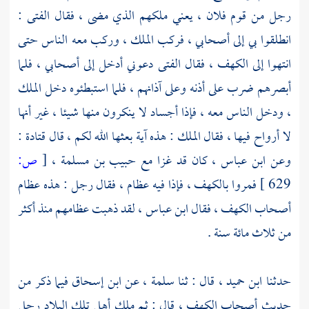
رجل من قوم فلان ، يعني ملكهم الذي مضى ، فقال الفتى :
انطلقوا بي إلى أصحابي ، فركب الملك ، وركب معه الناس حتى
انتهوا إلى الكهف ، فقال الفتى دعوني أدخل إلى أصحابي ، فلما
أبصرهم ضرب على أذنه وعلى آذانهم ، فلما استبطئوه دخل الملك
، ودخل الناس معه ، فإذا أجساد لا ينكرون منها شيئا ، غير أنها
لا أرواح فيها ، فقال الملك : هذه آية بعثها الله لكم ، قال
قتادة
:
وعن
ابن عباس ،
كان قد غزا مع حبيب بن مسلمة ،
[
ص:
629 ]
فمروا بالكهف ، فإذا فيه عظام ، فقال رجل : هذه عظام
أصحاب الكهف ، فقال
ابن عباس
، لقد ذهبت عظامهم منذ أكثر
من ثلاث مائة سنة .
حدثنا
ابن حميد ،
قال : ثنا
سلمة ،
عن
ابن إسحاق
فيما ذكر من
حديث
أصحاب الكهف ،
قال : ثم ملك أهل تلك البلاد رجل