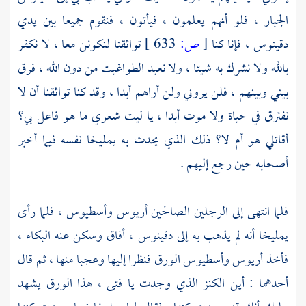
الجبار ، فلو أنهم يعلمون ، فيأتون ، فنقوم جميعا بين يدي
دقينوس
، فإنا كنا
[
ص:
633 ]
تواثقنا لنكونن معا ، لا نكفر
بالله ولا نشرك به شيئا ، ولا نعبد الطواغيت من دون الله ، فرق
بيني وبينهم ، فلن يروني ولن أراهم أبدا ، وقد كنا تواثقنا أن لا
نفترق في حياة ولا موت أبدا ، يا ليت شعري ما هو فاعل بي؟
أقاتلي هو أم لا؟ ذلك الذي يحدث به
يمليخا
نفسه فيما أخبر
أصحابه حين رجع إليهم .
فلما انتهى إلى الرجلين الصالحين
أريوس
وأسطيوس ،
فلما رأى
يمليخا
أنه لم يذهب به إلى
دقينوس ،
أفاق وسكن عنه البكاء ،
فأخذ
أريوس
وأسطيوس
الورق فنظرا إليها وعجبا منها ، ثم قال
أحدهما : أين الكنز الذي وجدت يا فتى ، هذا الورق يشهد