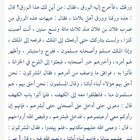
ورقك ، فأخرج إليه الورق ، فقال : من أين لك هذا الورق؟ قال
: هذه ورقنا وورق أهل بلادنا ، فقال : هيهات هذه الورق من
ضرب فلان بن فلان منذ ثلاث مائة وتسع سنين ، أنت أصبت
كنزا ، ولست بتاركك حتى أرفعك إلى الملك ، فرفعه إلى الملك ،
وإذا الملك مسلم وأصحابه مسلمون ، ففرح واستبشر ، وأظهر
لهم أمره ، وأخبرهم خبر أصحابه ، فبعثوا إلى اللوح في الخزانة ،
فأتوا به ، فوافق ما وصف من أمرهم ، فقال المشركون : نحن
أحق بهم هؤلاء أبناء آبائنا ، وقال المسلمون : نحن أحق بهم ، هم
مسلمون منا ، فانطلقوا معه إلى الكهف ، فلما أتوا باب الكهف
قال : دعوني حتى أدخل على أصحابي حتى أبشرهم ، فإنهم إن
رأوكم معي أرعبتموهم ، فدخل فبشرهم ، وقبض الله أرواحهم
، قال : وعمى الله عليهم مكانهم ، فلم يهتدوا ، فقال المشركون :
نبني عليهم بنيانا ، فإنهم أبناء آبائنا ، ونعبد الله فيه ، وقال
[
ص: