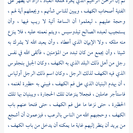
ثم إن الرحمن الرحيم الذي يكره هلكة العباد ، أراد أن يظهر على
الفتية
أصحاب الكهف ،
ويبين للناس شأنهم ، ويجعلهم آية لهم ،
وحجة عليهم ، ليعلموا أن الساعة آتية لا ريب فيها ، وأن
يستجيب لعبده الصالح
تيذوسيس ،
ويتم نعمته عليه ، فلا ينزع
منه ملكه ، ولا الإيمان الذي أعطاه ، وأن يعبد الله لا يشرك به
شيئا ، وأن يجمع من كان تبدد من المؤمنين ، فألقى الله في نفس
رجل من أهل ذلك البلد الذي به الكهف ، وكان الجبل
بنجلوس
الذي فيه الكهف لذلك الرجل ، وكان اسم ذلك الرجل
أولياس
،
أن يهدم البنيان الذي على فم الكهف ، فيبني به حظيرة لغنمه ،
فاستأجر عاملين ، فجعلا ينزعان تلك الحجارة ، ويبنيان بها تلك
الحظيرة ، حتى نزعا ما على فم الكهف ، حتى فتحا عنهم باب
الكهف ، وحجبهم الله من الناس بالرعب ، فيزعمون أن أشجع
من يريد أن ينظر إليهم غاية ما يمكنه أن يدخل من باب الكهف ،