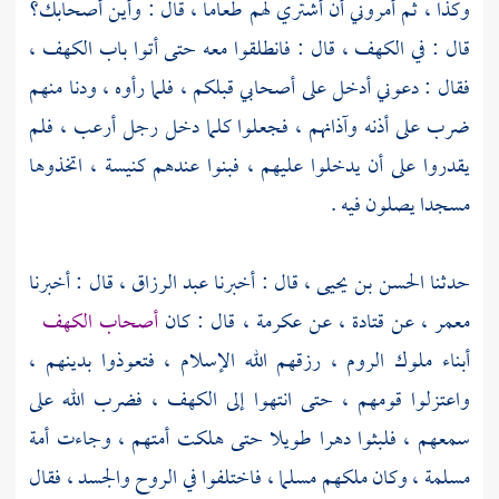
وكذا ، ثم أمروني أن أشتري لهم طعاما ، قال : وأين أصحابك؟
قال : في الكهف ، قال : فانطلقوا معه حتى أتوا باب الكهف ،
فقال : دعوني أدخل على أصحابي قبلكم ، فلما رأوه ، ودنا منهم
ضرب على أذنه وآذانهم ، فجعلوا كلما دخل رجل أرعب ، فلم
يقدروا على أن يدخلوا عليهم ، فبنوا عندهم كنيسة ، اتخذوها
مسجدا يصلون فيه .
حدثنا
الحسن بن يحيى ،
قال : أخبرنا
عبد الرزاق ،
قال : أخبرنا
معمر ،
عن
قتادة ،
عن
عكرمة ،
قال : كان
أصحاب الكهف
أبناء ملوك
الروم ،
رزقهم الله الإسلام ، فتعوذوا بدينهم ،
واعتزلوا قومهم ، حتى انتهوا إلى الكهف ، فضرب الله على
سمعهم ، فلبثوا دهرا طويلا حتى هلكت أمتهم ، وجاءت أمة
مسلمة ، وكان ملكهم مسلما ، فاختلفوا في الروح والجسد ، فقال