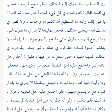
بك السلطان ، فنسلمك إليه فيقتلك ، فلما سمع قولهم ، عجب
في نفسه فقال : قد وقعت في كل شيء كنت أحذر منه ، ثم قالوا :
يا فتى إنك والله ما تستطيع أن تكتم ما وجدت ، ولا تظن في
نفسك أنه سيخفى حالك ، فجعل
يمليخا
لا يدري ما يقول لهم ،
وما يرجع إليهم ، وفرق حتى ما يحير إليهم جوابا ، فلما رأوه لا
يتكلم أخذوا كساءه فطوقوه في عنقه ، ثم جعلوا يقودونه في
سكك المدينة ملببا ، حتى سمع به من فيها ، فقيل : أخذ رجل
عنده كنز واجتمع عليه أهل المدينة صغيرهم وكبيرهم ، فجعلوا
ينظرون إليه ويقولون : والله ما هذا الفتى من أهل هذه المدينة ،
وما رأيناه فيها قط ، وما نعرفه ، فجعل
يمليخا
لا يدري ما يقول
لهم ، مع ما يسمع منهم ، فلما اجتمع عليه أهل المدينة ، فرق ،
فسكت فلم يتكلم ، ولو أنه قال إنه من أهل المدينة لم يصدق ،
وكان مستيقنا أن أباه وإخوته بالمدينة ، وأن حسبه من أهل المدينة