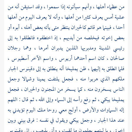
من عظماء أهلها ، وأنهم سيأتونه إذا سمعوا ، وقد استيقن أنه من
عشية أمس يعرف كثيرا من أهلها ، وأنه لا يعرف اليوم من أهلها
أحدا ، فبينما هو قائم كالحيران ينتظر متى يأته بعض أهله ، أبوه أو
بعض إخوته فيخلصه من أيديهم ، إذ اختطفوه فانطلقوا به إلى
رئيسي المدينة ومدبريها اللذين يدبران أمرها ، وهما رجلان
صالحان ، كان اسم أحدهما
أريوس ،
واسم الآخر
أسطيوس
،
فلما انطلق به إليهما ، ظن
يمليخا
أنه ينطلق به إلى
دقينوس
الجبار
ملكهم الذي هربوا منه ، فجعل يلتفت يمينا وشمالا وجعل
الناس يسخرون منه ، كما يسخر من المجنون والحيران ، فجعل
يمليخا
يبكي ، ثم رفع رأسه إلى السماء وإلى الله ، ثم قال : اللهم
إله السماوات والأرض ، أولج معي روحا منك اليوم تؤيدني به
عند هذا الجبار ، وجعل يبكي ويقول في نفسه : فرق بيني وبين
إخوتي ، يا ليتهم يعلمون ما لقيت ، وأني يذهب بي إلى
دقينوس