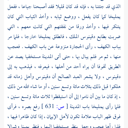
الذي قد جئتنا به ، فإنه قد كان قليلا فقد أصبحنا جياعا ، ففعل
يمليخا
كما كان يفعل ، ووضع ثيابه ، وأخذ الثياب التي كان
يتنكر فيها ، وأخذ ورقا من نفقتهم التي كانت معهم ، التي
ضربت بطابع
دقينوس
الملك ، فانطلق
يمليخا
خارجا ، فلما مر
بباب الكهف ، رأى الحجارة منزوعة عن باب الكهف . فعجب
منها ، ثم مر فلم يبال بها ، حتى أتى المدينة مستخفيا يصد عن
الطريق تخوفا أن يراه أحد من أهلها ، فيعرفه ، فيذهب به إلى
دقينوس
، ولا يشعر العبد الصالح أن
دقينوس
وأهل زمانه قد
هلكوا قبل ذلك بثلاث مائة وتسع سنين ، أو ما شاء الله من ذلك
، إذ كان ما بين أن ناموا إلى أن استيقظوا ثلاث مائة وتسع سنين ،
فلما رأى
يمليخا
باب المدينة
[
ص:
631 ]
رفع بصره ، فرأى
فوق ظهر الباب علامة تكون لأهل الإيمان ، إذا كان ظاهرا فيها ،
فلما رآها عجب وجعل ينظر مستخفيا إليها ، فنظر يمينا وشمالا