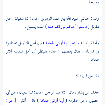
يمليخا
.
وقد : حدثني
عبيد الله بن محمد الزهري ،
قال : ثنا
سفيان ،
عن
مقاتل
(
فابعثوا أحدكم بورقكم هذه
) اسمه يمليخ .
وأما قوله : (
فلينظر أيها أزكى طعاما
) فإن أهل التأويل اختلفوا
في تأويله ، فقال بعضهم : معناه فلينظر أي أهل المدينة أكثر
طعاما .
ذكر من قال ذلك :
حدثنا
ابن بشار ،
قال : ثنا
عبد الرحمن ،
قال : ثنا
سفيان ،
عن
أبي
حصين ،
عن
عكرمة
(
أيها أزكى طعاما
) قال : أكثر .
[
ص: