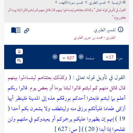
الرئيسية
تفسير الطبري
تفسير سورة الكهف
تراجم الأعلام
القول في تأويل قوله تعالى " وكذلك بعثناهم ليتساءلوا بينهم قال قائل منهم كم لبثتم قالوا لبثنا يوما أو
بعض يوم "
تفسير الطبري
الطبري - محمد بن جرير الطبري
جزء
صفحة
17
627
القول في تأويل قوله تعالى : (
وكذلك بعثناهم ليتساءلوا بينهم
قال قائل منهم كم لبثتم قالوا لبثنا يوما أو بعض يوم
قالوا ربكم
أعلم بما لبثتم فابعثوا أحدكم بورقكم هذه إلى المدينة فلينظر أيها
أزكى طعاما فليأتكم برزق منه وليتلطف ولا يشعرن بكم أحدا
(
19 )
إنهم إن يظهروا عليكم يرجموكم أو يعيدوكم في ملتهم ولن
تفلحوا إذا أبدا
( 20 ) )
[
ص:
627 ]