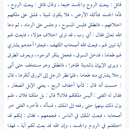
قائل : يبعث الروح والجسد جميعا ، وقال قائل : يبعث الروح ،
فأما الجسد فتأكله الأرض ، فلا يكون شيئا ، فشق على ملكهم
اختلافهم ، فانطلق فلبس المسوح ، وجلس على الرماد ، ثم دعا
الله تعالى فقال : أي رب ، قد ترى اختلاف هؤلاء ، فابعث لهم
آية تبين لهم ، فبعث الله أصحاب الكهف ، فبعثوا أحدهم يشتري
لهم طعاما ، فدخل السوق ، فجعل ينكر الوجوه ، ويعرف الطرق
، ويرى الإيمان بالمدينة ظاهرا ، فانطلق وهو مستخف حتى أتى
رجلا يشتري منه طعاما ، فلما نظر الرجل إلى الورق أنكرها ، قال
: حسبت أنه قال : كأنها أخفاف الربع ، يعني الإبل الصغار ،
فقال له الفتى : أليس ملككم فلانا؟ قال : بل ملكنا فلان ، فلم
يزل ذلك بينهما حتى رفعه إلى الملك ، فسأله ، فأخبره الفتى خبر
أصحابه ، فبعث الملك في الناس ، فجمعهم ، فقال : إنكم قد
اختلفتم في الروح والجسد ، وإن الله قد بعث لكم آية ، فهذا