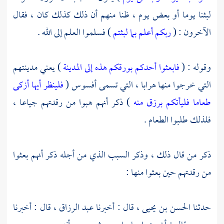
لبثنا يوما أو بعض يوم ، ظنا منهم أن ذلك كذلك كان ، فقال
الآخرون : (
ربكم أعلم بما لبثتم
) فسلموا العلم إلى الله .
وقوله : (
فابعثوا أحدكم بورقكم هذه إلى المدينة
) يعني مدينتهم
التي خرجوا منها هرابا ، التي تسمى
أفسوس
(
فلينظر أيها أزكى
طعاما فليأتكم برزق منه
) ذكر أنهم هبوا من رقدتهم جياعا ،
فلذلك طلبوا الطعام .
ذكر من قال ذلك ، وذكر السبب الذي من أجله ذكر أنهم بعثوا
من رقدتهم حين بعثوا منها :
حدثنا
الحسن بن يحيى ،
قال : أخبرنا
عبد الرزاق ،
قال : أخبرنا