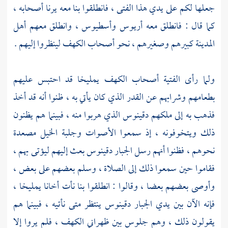
جعلها لكم على يدي هذا الفتى ، فانطلقوا بنا معه يرنا أصحابه ،
كما قال : فانطلق معه
أريوس
وأسطيوس ،
وانطلق معهم أهل
المدينة كبيرهم وصغيرهم ، نحو
أصحاب الكهف
لينظروا إليهم .
ولما رأى الفتية
أصحاب الكهف
يمليخا
قد احتبس عليهم
بطعامهم وشرابهم عن القدر الذي كان يأتي به ، ظنوا أنه قد أخذ
فذهب به إلى ملكهم
دقينوس
الذي هربوا منه ، فبينما هم يظنون
ذلك ويتخوفونه ، إذ سمعوا الأصوات وجلبة الخيل مصعدة
نحوهم ، فظنوا أنهم رسل الجبار
دقينوس
بعث إليهم ليؤتى بهم ،
فقاموا حين سمعوا ذلك إلى الصلاة ، وسلم بعضهم على بعض ،
وأوصى بعضهم بعضا ، وقالوا : انطلقوا بنا نأت أخانا
يمليخا ،
فإنه الآن بين يدي الجبار
دقينوس
ينتظر متى نأتيه ، فبينما هم
يقولون ذلك ، وهم جلوس بين ظهراني الكهف ، فلم يروا إلا