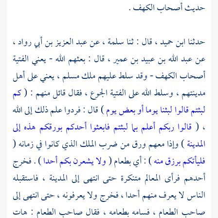
حديث أصحاب الكهف .
حدثنا
ابن حميد ،
قال : ثنا
سلمة ،
عن
عبد العزيز بن أبي رواد ،
عن
عبد الله بن عبيد بن عمير ،
قال : بعثهم الله - يعني الفتية
أصحاب الكهف
- وقد سلط عليهم ملك مسلم ، يعني على أهل
مدينتهم ، وسلط الله على الفتية الجوع ، فقال قائل منهم : (
كم
لبثتم قالوا لبثنا يوما أو بعض يوم
) قال : فردوا علم ذلك إلى الله
، (
قالوا ربكم أعلم بما لبثتم فابعثوا أحدكم بورقكم هذه إلى
المدينة
) وإذا معهم ورق من ضرب الملك الذي كانوا في زمانه (
فليأتكم برزق منه
) : أي بطعام (
ولا يشعرن بكم أحدا
) . فخرج
أحدهم فرأى المعالم متنكرة حتى انتهى إلى المدينة ، فاستقبله
الناس لا يعرف منهم أحدا ، فخرج ولا يعرفونه ، حتى انتهى إلى
صاحب الطعام ، فسامه بطعامه ، فقال صاحب الطعام : هات