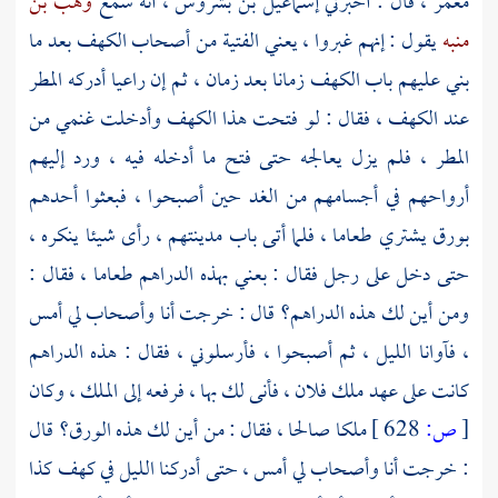
معمر ،
قال : أخبرني
إسماعيل بن بشروس ،
أنه سمع
وهب بن
منبه
يقول : إنهم غبروا ، يعني الفتية من
أصحاب الكهف
بعد ما
بني عليهم باب الكهف زمانا بعد زمان ، ثم إن راعيا أدركه المطر
عند الكهف ، فقال : لو فتحت هذا الكهف وأدخلت غنمي من
المطر ، فلم يزل يعالجه حتى فتح ما أدخله فيه ، ورد إليهم
أرواحهم في أجسامهم من الغد حين أصبحوا ، فبعثوا أحدهم
بورق يشتري طعاما ، فلما أتى باب مدينتهم ، رأى شيئا ينكره ،
حتى دخل على رجل فقال : بعني بهذه الدراهم طعاما ، فقال :
ومن أين لك هذه الدراهم؟ قال : خرجت أنا وأصحاب لي أمس
، فآوانا الليل ، ثم أصبحوا ، فأرسلوني ، فقال : هذه الدراهم
كانت على عهد ملك فلان ، فأنى لك بها ، فرفعه إلى الملك ، وكان
[
ص:
628 ]
ملكا صالحا ، فقال : من أين لك هذه الورق؟ قال
: خرجت أنا وأصحاب لي أمس ، حتى أدركنا الليل في كهف كذا