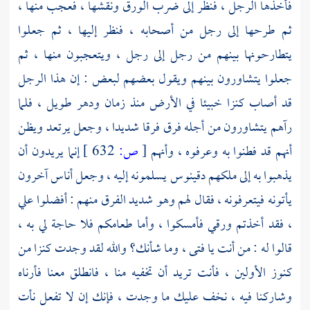
فأخذها الرجل ، فنظر إلى ضرب الورق ونقشها ، فعجب منها ،
ثم طرحها إلى رجل من أصحابه ، فنظر إليها ، ثم جعلوا
يتطارحونها بينهم من رجل إلى رجل ، ويتعجبون منها ، ثم
جعلوا يتشاورون بينهم ويقول بعضهم لبعض : إن هذا الرجل
قد أصاب كنزا خبيئا في الأرض منذ زمان ودهر طويل ، فلما
رآهم يتشاورون من أجله فرق فرقا شديدا ، وجعل يرتعد ويظن
أنهم قد فطنوا به وعرفوه ، وأنهم
[
ص:
632 ]
إنما يريدون أن
يذهبوا به إلى ملكهم
دقينوس
يسلمونه إليه ، وجعل أناس آخرون
يأتونه فيتعرفونه ، فقال لهم وهو شديد الفرق منهم : أفضلوا علي
، فقد أخذتم ورقي فأمسكوا ، وأما طعامكم فلا حاجة لي به ،
قالوا له : من أنت يا فتى ، وما شأنك؟ والله لقد وجدت كنزا من
كنوز الأولين ، فأنت تريد أن تخفيه منا ، فانطلق معنا فأرناه
وشاركنا فيه ، نخف عليك ما وجدت ، فإنك إن لا تفعل نأت