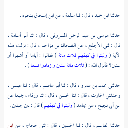
حدثنا
ابن حميد ،
قال : ثنا
سلمة ،
عن
ابن إسحاق
بنحوه .
حدثنا
موسى بن عبد الرحمن المسروقي ،
قال : ثنا
أبو أسامة ،
قال : ثني
الأجلح ،
عن
الضحاك بن مزاحم ،
قال : نزلت هذه
الآية (
ولبثوا في كهفهم ثلاث مائة
) فقالوا : أياما أو أشهرا أو
سنين؟ فأنزل الله : (
ثلاث مائة سنين وازدادوا تسعا
) .
حدثني
محمد بن عمرو ،
قال : ثنا
أبو عاصم ،
قال : ثنا
عيسى
،
وحدثني
الحارث ،
قال : ثنا
الحسن ،
قال : ثنا
ورقاء ،
جميعا عن
ابن أبي نجيح ،
عن
مجاهد
(
ولبثوا في كهفهم
) قال : بين جبلين .
حدثنا
القاسم ،
قال : ثنا
الحسين ،
قال : ثني
حجاج ،
عن
ابن