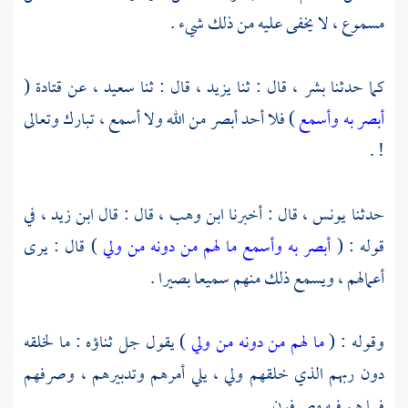
مسموع ، لا يخفى عليه من ذلك شيء .
كما حدثنا
بشر ،
قال : ثنا
يزيد ،
قال : ثنا
سعيد ،
عن
قتادة
(
أبصر به وأسمع
) فلا أحد أبصر من الله ولا أسمع ، تبارك وتعالى
! .
حدثنا
يونس ،
قال : أخبرنا
ابن وهب ،
قال : قال
ابن زيد
، في
قوله : (
أبصر به وأسمع ما لهم من دونه من ولي
) قال : يرى
أعمالهم ، ويسمع ذلك منهم سميعا بصيرا .
وقوله : (
ما لهم من دونه من ولي
) يقول جل ثناؤه : ما لخلقه
دون ربهم الذي خلقهم ولي ، يلي أمرهم وتدبيرهم ، وصرفهم
فيما هم فيه مصرفون .