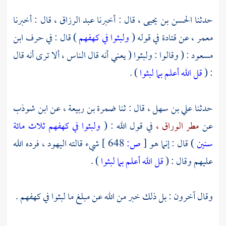
حدثنا
الحسن بن يحيى ،
قال : أخبرنا
عبد الرزاق ،
قال : أخبرنا
معمر ،
عن
قتادة
في قوله (
ولبثوا في كهفهم
) قال : في حرف
ابن
مسعود
: ( وقالوا : ولبثوا ( يعني أنه قال الناس ، ألا ترى أنه قال
: (
قل الله أعلم بما لبثوا
) .
حدثنا
علي بن سهل ،
قال : ثنا
ضمرة بن ربيعة ،
عن
ابن شوذب
عن
مطر الوراق ،
في قول الله : (
ولبثوا في كهفهم ثلاث مائة
سنين
) قال : إنما هو
[
ص:
648 ]
شيء قالته اليهود ، فرده الله
عليهم وقال : (
قل الله أعلم بما لبثوا
) .
وقال آخرون : بل ذلك خبر من الله عن مبلغ ما لبثوا في كهفهم .