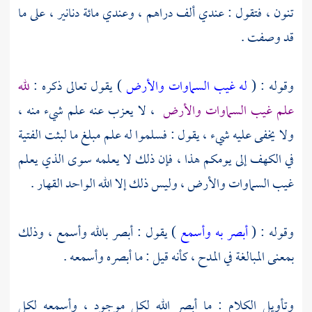
تنون ، فتقول : عندي ألف دراهم ، وعندي مائة دنانير ، على ما
قد وصفت .
وقوله : (
له غيب السماوات والأرض
) يقول تعالى ذكره :
لله
علم غيب السماوات والأرض
، لا يعزب عنه علم شيء منه ،
ولا يخفى عليه شيء ، يقول : فسلموا له علم مبلغ ما لبثت الفتية
في الكهف إلى يومكم هذا ، فإن ذلك لا يعلمه سوى الذي يعلم
غيب السماوات والأرض ، وليس ذلك إلا الله الواحد القهار .
وقوله : (
أبصر به وأسمع
) يقول : أبصر بالله وأسمع ، وذلك
بمعنى المبالغة في المدح ، كأنه قيل : ما أبصره وأسمعه .
وتأويل الكلام : ما أبصر الله لكل موجود ، وأسمعه لكل