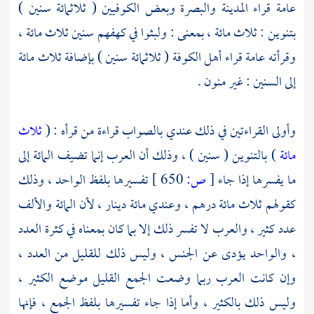
عامة
قراء المدينة
والبصرة
وبعض
الكوفيين
( ثلاثمائة سنين )
بتنوين : ثلاث مائة ، بمعنى : ولبثوا في كهفهم سنين ثلاث مائة ،
وقرأته عامة قراء
أهل الكوفة
( ثلاثمائة سنين ) بإضافة ثلاث مائة
إلى السنين : غير منون .
وأولى القراءتين في ذلك عندي بالصواب قراءة من قرأه : (
ثلاث
مائة
) بالتنوين ( سنين ) ، وذلك أن العرب إنما تضيف المائة إلى
ما يفسرها إذا جاء
[
ص:
650 ]
تفسيرها بلفظ الواحد ، وذلك
كقولهم ثلاث مائة درهم ، وعندي مائة دينار ، لأن المائة والألف
عدد كثير ، والعرب لا تفسر ذلك إلا بما كان بمعناه في كثرة العدد
، والواحد يؤدى عن الجنس ، وليس ذلك للقليل من العدد ،
وإن كانت العرب ربما وضعت الجمع القليل موضع الكثير ،
وليس ذلك بالكثير ، وأما إذا جاء تفسيرها بلفظ الجمع ، فإنها