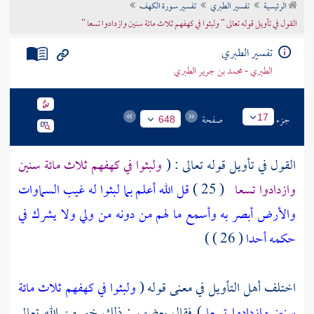
الرئيسية
تفسير الطبري
تفسير سورة الكهف
تراجم الأعلام
القول في تأويل قوله تعالى " ولبثوا في كهفهم ثلاث مائة سنين وازدادوا تسعا "
تفسير الطبري
الطبري - محمد بن جرير الطبري
جزء
صفحة
17
648
القول في تأويل قوله تعالى : (
ولبثوا في كهفهم ثلاث مائة سنين
وازدادوا تسعا
( 25 )
قل الله أعلم بما لبثوا له غيب السماوات
والأرض أبصر به وأسمع ما لهم من دونه من ولي ولا يشرك في
حكمه أحدا
( 26 ) )
اختلف أهل التأويل في معنى قوله (
ولبثوا في كهفهم ثلاث مائة
سنين وازدادوا تسعا
) فقال بعضهم : ذلك خبر من الله تعالى