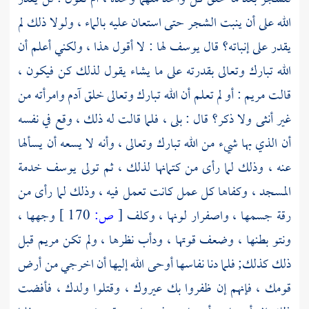
الله على أن ينبت الشجر حتى استعان عليه بالماء ، ولولا ذلك لم
يقدر على إنباته؟ قال
يوسف
لها : لا أقول هذا ، ولكني أعلم أن
الله تبارك وتعالى بقدرته على ما يشاء يقول لذلك كن فيكون ،
قالت
مريم
: أو لم تعلم أن الله تبارك وتعالى خلق
آدم
وامرأته من
غير أنثى ولا ذكر؟ قال : بلى ، فلما قالت له ذلك ، وقع في نفسه
أن الذي بها شيء من الله تبارك وتعالى ، وأنه لا يسعه أن يسألها
عنه ، وذلك لما رأى من كتمانها لذلك ، ثم تولى
يوسف
خدمة
المسجد ، وكفاها كل عمل كانت تعمل فيه ، وذلك لما رأى من
رقة جسمها ، واصفرار لونها ، وكلف
[
ص:
170 ]
وجهها ،
ونتو بطنها ، وضعف قوتها ، ودأب نظرها ، ولم تكن
مريم
قبل
ذلك كذلك; فلما دنا نفاسها أوحى الله إليها أن اخرجي من أرض
قومك ، فإنهم إن ظفروا بك عيروك ، وقتلوا ولدك ، فأفضت