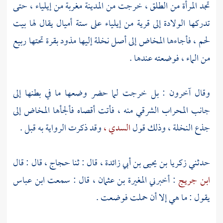
تجد المرأة من الطلق ، خرجت من المدينة مغربة من إيلياء ، حتى
تدركها الولادة إلى قرية من إيلياء على ستة أميال يقال لها بيت
لحم ، فأجاءها المخاض إلى أصل نخلة إليها مذود بقرة تحتها ربيع
من الماء ، فوضعته عندها .
وقال آخرون : بل خرجت لما حضر وضعها ما في بطنها إلى
جانب المحراب الشرقي منه ، فأتت أقصاه فألجأها المخاض إلى
جذع النخلة ، وذلك قول
السدي ،
وقد ذكرت الرواية به قبل .
حدثني
زكريا بن يحيى بن أبي زائدة ،
قال : ثنا
حجاج ،
قال : قال
ابن جريج
: أخبرني
المغيرة بن عثمان ،
قال : سمعت
ابن عباس
يقول : ما هي إلا أن حملت فوضعت .