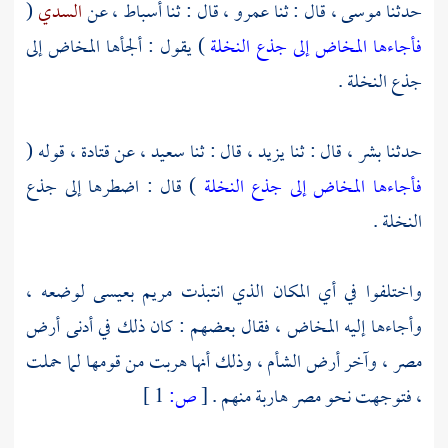
حدثنا
موسى ،
قال : ثنا
عمرو ،
قال : ثنا
أسباط ،
عن
السدي
(
فأجاءها المخاض إلى جذع النخلة
) يقول : ألجأها المخاض إلى
جذع النخلة .
حدثنا
بشر ،
قال : ثنا
يزيد ،
قال : ثنا
سعيد
، عن
قتادة ،
قوله (
فأجاءها المخاض إلى جذع النخلة
) قال : اضطرها إلى جذع
النخلة .
واختلفوا في أي المكان الذي انتبذت
مريم
بعيسى
لوضعه ،
وأجاءها إليه المخاض ، فقال بعضهم : كان ذلك في أدنى أرض
مصر ،
وآخر أرض
الشأم ،
وذلك أنها هربت من قومها لما حملت
، فتوجهت نحو
مصر
هاربة منهم .
[
ص:
1 ]