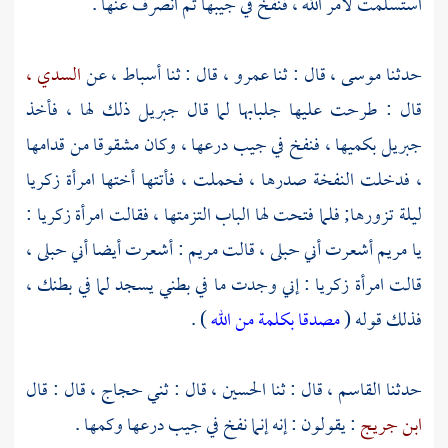
استسلمت لأمر الله ، فنفخ في جيبها ثم انصرف عنها .
حدثنا
موسى ،
قال : ثنا
عمرو ،
قال : ثنا
أسباط
، عن
السدي ،
قال : طرحت عليها جلبابها لما قال جبريل ذلك لها ، فأخذ
جبريل بكميها ، فنفخ في جيب درعها ، وكان مشقوقا من قدامها
، فدخلت النفخة صدرها ، فحملت ، فأتتها أختها امرأة زكريا
ليلة تزورها; فلما فتحت لها الباب التزمتها ، فقالت امرأة زكريا :
يا مريم أشعرت أني حبلى ، قالت مريم : أشعرت أيضا أني حبلى ،
قالت امرأة زكريا : إني وجدت ما في بطني يسجد لما في بطنك ،
فذلك قوله (
مصدقا بكلمة من الله
) .
حدثنا
القاسم ،
قال : ثنا
الحسين ،
قال : ثني
حجاج ،
قال : قال
ابن جريج
: يقولون : إنه إنما نفخ في جيب درعها وكمها .