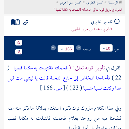
الرئيسية
تفسير الطبري
تفسير سورة مريم
تراجم الأعلام
القول في تأويل قوله تعالى "فحملته فانتبذت به مكانا قصيا "
تفسير الطبري
الطبري - محمد بن جرير الطبري
جزء
صفحة
18
166
القول في
تأويل قوله تعالى : (
فحملته فانتبذت به مكانا قصيا
(
22 )
فأجاءها المخاض إلى جذع النخلة قالت يا ليتني مت قبل
هذا وكنت نسيا منسيا
( 23 ) )
[
ص:
166 ]
وفي هذا الكلام متروك ترك ذكره استغناء بدلالة ما ذكر منه عنه
فنفخنا فيه من روحنا بغلام فحملته فانتبذت به مكانا قصيا
وبذلك جاء تأويل أهل التأويل .