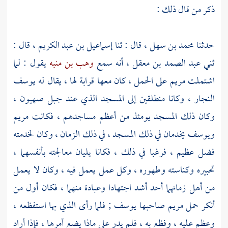
ذكر من قال ذلك :
حدثنا
محمد بن سهل ،
قال : ثنا
إسماعيل بن عبد الكريم ،
قال :
ثني
عبد الصمد بن معقل ،
أنه سمع
وهب بن منبه
يقول : لما
اشتملت
مريم
على الحمل ، كان معها قرابة لها ، يقال له
يوسف
النجار ،
وكانا منطلقين إلى المسجد الذي عند
جبل صهيون ،
وكان ذلك المسجد يومئذ من أعظم مساجدهم ، فكانت
مريم
ويوسف
يخدمان في ذلك المسجد ، في ذلك الزمان ، وكان لخدمته
فضل عظيم ، فرغبا في ذلك ، فكانا يليان معالجته بأنفسهما ،
تحبيره وكناسته وطهوره ، وكل عمل يعمل فيه ، وكان لا يعمل
من أهل زمانهما أحد أشد اجتهادا وعبادة منهما ، فكان أول من
أنكر حمل
مريم
صاحبها
يوسف
; فلما رأى الذي بها استفظعه ،
وعظم عليه ، وفظع به ، فلم يدر على ماذا يضع أمرها ، فإذا أراد