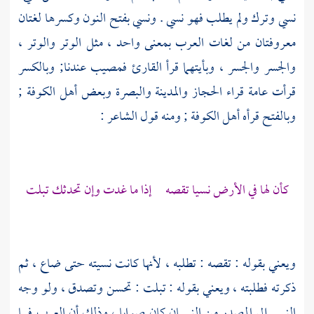
نسي وترك ولم يطلب فهو نسي . ونسي بفتح النون وكسرها لغتان
معروفتان من لغات العرب بمعنى واحد ، مثل الوتر والوتر ،
والجسر والجسر ، وبأيتهما قرأ القارئ فمصيب عندنا; وبالكسر
قرأت عامة قراء
الحجاز
والمدينة
والبصرة
وبعض أهل
الكوفة
;
وبالفتح قرأه أهل
الكوفة
; ومنه قول الشاعر :
كأن لها في الأرض نسيا تقصه إذا ما غدت وإن تحدثك تبلت
ويعني بقوله : تقصه : تطلبه ، لأنها كانت نسيته حتى ضاع ، ثم
ذكرته فطلبته ، ويعني بقوله : تبلت : تحسن وتصدق ، ولو وجه
النسي إلى المصدر من النسيان كان صوابا ، وذلك أن العرب فيما