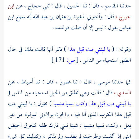
حدثنا
القاسم ،
قال : ثنا
الحسين ،
قال : ثني
حجاج ،
عن
ابن
جريج ،
قال : وأخبرني
المغيرة بن عثمان بن عبد الله
أنه سمع
ابن
عباس
يقول : ليس إلا أن حملت فولدت .
وقوله : (
يا ليتني مت قبل هذا
) ذكر أنها قالت ذلك في حال
الطلق استحياء من الناس .
[
ص:
171 ]
كما حدثنا
موسى ،
قال : ثنا
عمرو ،
قال : ثنا
أسباط ،
عن
السدي ،
قال : قالت وهي تطلق من الحبل استحياء من الناس (
يا ليتني مت قبل هذا وكنت نسيا منسيا
) تقول : يا ليتني مت
قبل هذا الكرب الذي أنا فيه ، والحزن بولادتي المولود من غير
بعل ، وكنت نسيا منسيا : شيئا نسي فترك طلبه كخرق الحيض
التي إذا ألقيت وطرحت لم تطلب ولم تذكر ، وكذلك كل شيء