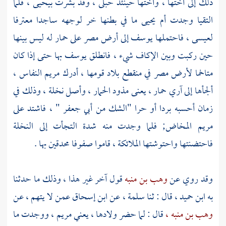
ذلك إلى أختها ، وأختها حينئذ حبلى ، وقد بشرت
بيحيى ،
فلما
التقيا وجدت أم
يحيى
ما في بطنها خر لوجهه ساجدا معترفا
لعيسى ،
فاحتملها
يوسف
إلى أرض
مصر
على حمار له ليس بينها
حين ركبت وبين الإكاف شيء ، فانطلق
يوسف
بها حتى إذا كان
متاخما لأرض
مصر
في منقطع بلاد قومها ، أدرك مريم النفاس ،
ألجأها إلى آري حمار ، يعنى مذود الحمار ، وأصل نخلة ، وذلك في
زمان أحسبه بردا أو حرا "الشك من
أبي جعفر
" ، فاشتد على
مريم
المخاض; فلما وجدت منه شدة التجأت إلى النخلة
فاحتضنتها واحتوشتها الملائكة ، قاموا صفوفا محدقين بها .
وقد روي عن
وهب بن منبه
قول آخر غير هذا ، وذلك ما حدثنا
به
ابن حميد
، قال : ثنا
سلمة ،
عن
ابن إسحاق
عمن لا يتهم ، عن
وهب بن منبه ،
قال : لما حضر ولادها ، يعني مريم ، ووجدت ما