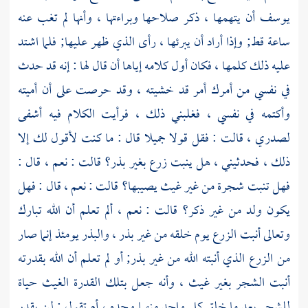
يوسف
أن يتهمها ، ذكر صلاحها وبراءتها ، وأنها لم تغب عنه
ساعة قط; وإذا أراد أن يبرئها ، رأى الذي ظهر عليها; فلما اشتد
عليه ذلك كلمها ، فكان أول كلامه إياها أن قال لها : إنه قد حدث
في نفسي من أمرك أمر قد خشيته ، وقد حرصت على أن أميته
وأكتمه في نفسي ، فغلبني ذلك ، فرأيت الكلام فيه أشفى
لصدري ، قالت : فقل قولا جميلا قال : ما كنت لأقول لك إلا
ذلك ، فحدثيني ، هل ينبت زرع بغير بذر؟ قالت : نعم ، قال :
فهل تنبت شجرة من غير غيث يصيبها؟ قالت : نعم ، قال : فهل
يكون ولد من غير ذكر؟ قالت : نعم ، ألم تعلم أن الله تبارك
وتعالى أنبت الزرع يوم خلقه من غير بذر ، والبذر يومئذ إنما صار
من الزرع الذي أنبته الله من غير بذر; أو لم تعلم أن الله بقدرته
أنبت الشجر بغير غيث ، وأنه جعل بتلك القدرة الغيث حياة
للشجر بعد ما خلق كل واحد منهما وحده ، أم تقول : لن يقدر