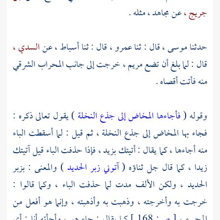
جريج ،
عن
مجاهد ،
مثله .
حدثنا
موسى ،
قال : ثنا
عمرو ،
قال : ثنا
أسباط ،
عن
السدي ،
قال : لما بلغ أن تضع مريم ، خرجت إلى جانب المحراب الشرقي
منه فأتت أقصاه .
وقوله (
فأجاءها المخاض إلى جذع النخلة
) يقول تعالى ذكره :
فجاء بها المخاض إلى جذع النخلة ، ثم قيل : لما أسقطت الباء
منه أجاءها ، كما يقال : أتيتك بزيد ، فإذا حذفت الباء قيل آتيتك
زيدا ، كما قال جل ثناؤه (
آتوني زبر الحديد
) والمعنى : بزبر
الحديد ، ولكن الألف مدت لما حذفت الباء ، وكما قالوا :
خرجت به وأخرجته ، وذهبت به وأذهبته ، وإنما هو أفعل من
المجيء ،
[
ص:
168 ]
كما يقال : جاء هو ، وأجأته أنا : أي