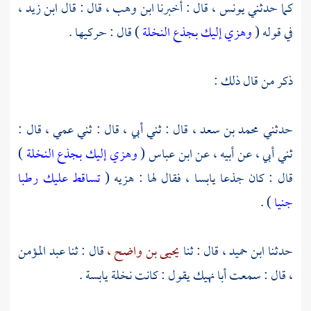
كما حدثني
يونس ،
قال : أخبرنا
ابن وهب ،
قال : قال
ابن زيد ،
في قوله (
وهزي إليك بجذع النخلة
) قال : حركيها .
ذكر من قال ذلك :
حدثني
محمد بن سعد ،
قال : ثني أبي ، قال : ثني عمي ، قال :
ثني أبي ، عن أبيه ، عن
ابن عباس
(
وهزي إليك بجذع النخلة
)
قال : كان جذعا يابسا ، فقال لها : هزيه (
تساقط عليك رطبا
جنيا
) .
حدثنا
ابن حميد ،
قال : ثنا
يحيى بن واضح ،
قال : ثنا
عبد المؤمن
،
قال : سمعت
أبا نهيك
يقول : كانت نخلة يابسة .