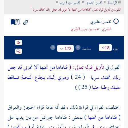
الرئيسية
تفسير الطبري
تفسير سورة مريم
تراجم الأعلام
القول في تأويل قوله تعالى "فناداها من تحتها ألا تحزني قد جعل ربك تحتك سريا "
تفسير الطبري
الطبري - محمد بن جرير الطبري
جزء
صفحة
18
173
القول في
تأويل قوله تعالى : (
فناداها من تحتها ألا تحزني قد جعل
ربك تحتك سريا
( 24 )
وهزي إليك بجذع النخلة تساقط
عليك رطبا جنيا
( 25 ) )
اختلفت القراء في قراءة ذلك ، فقرأته عامة قراء
الحجاز
والعراق
(
فناداها من تحتها
) بمعنى : فناداها
جبرائيل
من بين يديها على
اختلاف منهم في تأويله; فمن متأول منهم إذا قرأه (
من تحتها
)