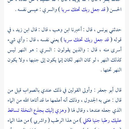
الحسن
(
قد جعل ربك تحتك سريا
) والسري : عيسى نفسه .
حدثني
يونس ،
قال : أخبرنا
ابن وهب ،
قال : قال
ابن زيد ،
في
قوله (
قد جعل ربك تحتك سريا
) يعني نفسه ، قال : وأي شيء
أسرى منه ، قال : والذين يقولون : السري : هو النهر ليس
كذلك النهر ، لو كان النهر لكان إنما يكون إلى جنبها ، ولا يكون
النهر تحتها .
قال
أبو جعفر
: وأولى القولين في ذلك عندي بالصواب قيل من
قال : عنى به الجدول ، وذلك أنه أعلمها ما قد أتاها الله من الماء
الذي جعله عندها ، وقال لها (
وهزي إليك بجذع النخلة تساقط
عليك رطبا جنيا فكلي
) من هذا الرطب ( واشربي ) من هذا الماء