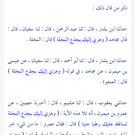
ذكر من قال ذلك :
حدثنا
ابن بشار ،
قال : ثنا
عبد الرحمن ،
قال : ثنا
سفيان ،
قال :
قال
مجاهد
(
وهزي إليك بجذع النخلة
) قال : النخلة .
حدثنا
ابن بشار ،
قال : ثنا
أبو أحمد ،
قال : ثنا
سفيان ،
عن
عيسى
بن ميمون ،
عن
مجاهد ،
في قوله (
وهزي إليك بجذع النخلة
)
قال : العجوة .
حدثني
يعقوب ،
قال : ثنا
هشيم ،
قال : أخبرنا
حصين ،
عن
عمرو بن ميمون ،
أنه تلا هذه الآية : (
وهزي إليك بجذع النخلة
تساقط عليك رطبا جنيا
) قال : فقال
عمرو
: ما من شيء خير
للنفساء من التمر والرطب ، وأدخلت الباء في قوله : (
وهزي