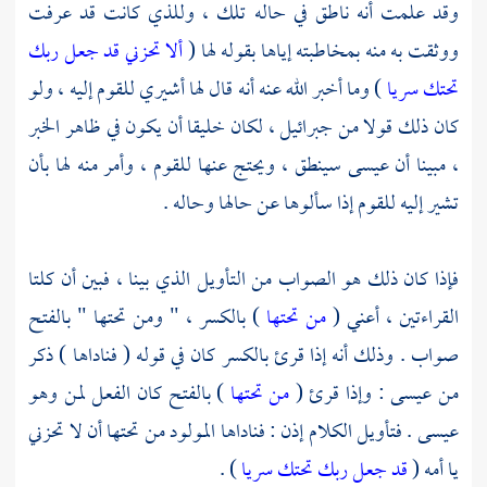
وقد علمت أنه ناطق في حاله تلك ، وللذي كانت قد عرفت
ووثقت به منه بمخاطبته إياها بقوله لها (
ألا تحزني قد جعل ربك
تحتك سريا
) وما أخبر الله عنه أنه قال لها أشيري للقوم إليه ، ولو
كان ذلك قولا من
جبرائيل ،
لكان خليقا أن يكون في ظاهر الخبر
، مبينا أن
عيسى
سينطق ، ويحتج عنها للقوم ، وأمر منه لها بأن
تشير إليه للقوم إذا سألوها عن حالها وحاله .
فإذا كان ذلك هو الصواب من التأويل الذي بينا ، فبين أن كلتا
القراءتين ، أعني (
من تحتها
) بالكسر ، " ومن تحتها " بالفتح
صواب . وذلك أنه إذا قرئ بالكسر كان في قوله ( فناداها ) ذكر
من
عيسى
: وإذا قرئ (
من تحتها
) بالفتح كان الفعل لمن وهو
عيسى
. فتأويل الكلام إذن : فناداها المولود من تحتها أن لا تحزني
يا أمه (
قد جعل ربك تحتك سريا
) .