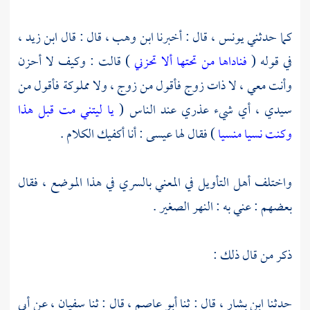
كما حدثني
يونس ،
قال : أخبرنا
ابن وهب ،
قال : قال
ابن زيد ،
في قوله (
فناداها من تحتها ألا تحزني
) قالت : وكيف لا أحزن
وأنت معي ، لا ذات زوج فأقول من زوج ، ولا مملوكة فأقول من
سيدي ، أي شيء عذري عند الناس (
يا ليتني مت قبل هذا
وكنت نسيا منسيا
) فقال لها عيسى : أنا أكفيك الكلام .
واختلف أهل التأويل في المعني بالسري في هذا الموضع ، فقال
بعضهم : عني به : النهر الصغير .
ذكر من قال ذلك :
حدثنا
ابن بشار ،
قال : ثنا
أبو عاصم ،
قال : ثنا
سفيان ،
عن
أبي