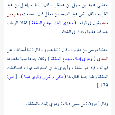
حدثني
محمد بن سهل بن عسكر ،
قال : ثنا
إسماعيل بن عبد
الكريم ،
قال : ثني
عبد الصمد بن معقل
قال : سمعت
وهب بن
منبه
يقول في قوله : (
وهزي إليك بجذع النخلة
) فكان الرطب
يتساقط عليها وذلك في الشتاء .
حدثنا
موسى بن هارون ،
قال : ثنا
عمرو ،
قال : ثنا
أسباط ،
عن
السدي
(
وهزي إليك بجذع النخلة
) وكان جذعا منها مقطوعا
فهزته ، فإذا هو نخلة ، وأجرى لها في المحراب نهرا ، فتساقطت
النخلة رطبا جنيا فقال لها (
فكلي واشربي وقري عينا
) .
[
ص:
179 ]
وقال آخرون : بل معنى ذلك : وهزي إليك بالنخلة .