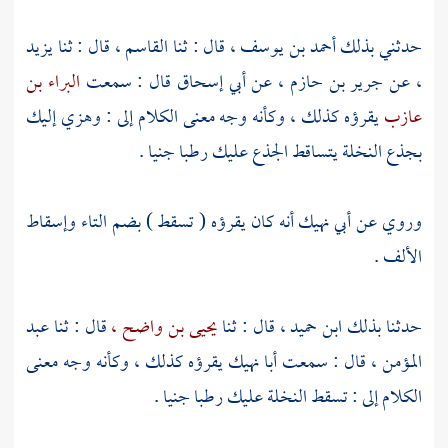
حدثني بذلك أحمد بن يوسف ، قال : ثنا
القاسم ،
قال : ثنا
يزيد
،
عن
جرير بن حازم ،
عن
أبي إسحاق
قال : سمعت
البراء بن
عازب
يقرؤه كذلك ، وكأنه وجه معنى الكلام إلى : وهزي إليك
بجذع النخلة يتساقط الجذع عليك رطبا جنيا .
وروي عن
أبي نهيك
أنه كان يقرؤه ( تسقط ) بضم التاء وإسقاط
الألف .
حدثنا بذلك
ابن حميد
، قال : ثنا
يحيى بن واضح ،
قال : ثنا
عبد
المؤمن ،
قال : سمعت
أبا نهيك
يقرؤه كذلك ، وكأنه وجه معنى
الكلام إلى : تسقط النخلة عليك رطبا جنيا .