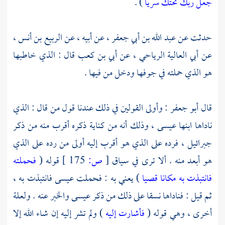
جعل ربك تحتك سريا
) .
حدثت عن
عبد الله بن أبي جعفر ،
عن أبيه ، عن
الربيع بن أنس ،
عن
أبي العالية الرياحي ،
عن
أبي بن كعب
قال : الذي خاطبها
هو الذي حملته في جوفها ودخل من فيها .
قال
أبو جعفر
: وأولى القولين في ذلك عندنا قول من قال : الذي
ناداها ابنها
عيسى ،
وذلك أنه من كناية ذكره أقرب منه من ذكر
جبرائيل ،
فرده على الذي هو أقرب إليه أولى من رده على الذي
هو أبعد منه . ألا ترى في سياق
[
ص:
175 ]
قوله (
فحملته
فانتبذت به مكانا قصيا
) يعني به : فحملت
عيسى
فانتبذت به ،
ثم قيل : فناداها نسقا على ذلك من ذكر
عيسى
والخبر عنه . ولعلة
أخرى ، وهي قوله (
فأشارت إليه
) ولم تشر إليه إن شاء الله إلا