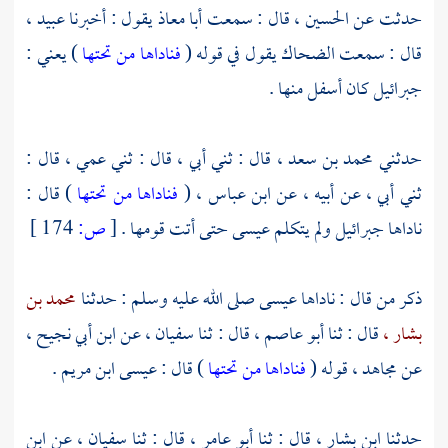
حدثت عن
الحسين ،
قال : سمعت
أبا معاذ
يقول : أخبرنا
عبيد ،
قال : سمعت
الضحاك
يقول في قوله (
فناداها من تحتها
) يعني :
جبرائيل كان أسفل منها .
حدثني
محمد بن سعد ،
قال : ثني أبي ، قال : ثني عمي ، قال :
ثني أبي ، عن أبيه ، عن
ابن عباس ،
(
فناداها من تحتها
) قال :
ناداها
جبرائيل
ولم يتكلم
عيسى
حتى أتت قومها .
[
ص:
174 ]
ذكر من قال : ناداها
عيسى
صلى الله عليه وسلم : حدثنا
محمد بن
بشار ،
قال : ثنا
أبو عاصم ،
قال : ثنا
سفيان ،
عن
ابن أبي نجيح ،
عن
مجاهد ،
قوله (
فناداها من تحتها
) قال : عيسى ابن مريم .
حدثنا
ابن بشار ،
قال : ثنا
أبو عامر ،
قال : ثنا
سفيان ،
عن
ابن