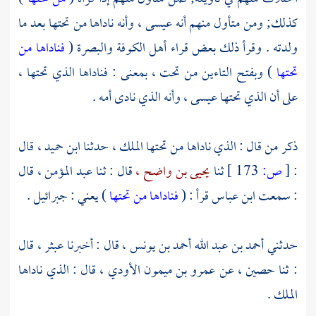
كذلك; ومن متأول منهم أنه
عيسى
، وأنه ناداها من تحتها بعد ما
ولدته . وقرأ ذلك بعض قراء أهل
الكوفة
والبصرة
(
فناداها من
تحتها
) وبفتح التاءين من تحت ، بمعنى : فناداها الذي تحتها ،
على أن الذي تحتها
عيسى ،
وأنه الذي نادى أمه .
ذكر من قال : الذي ناداها من تحتها الملك ، حدثنا
ابن حميد ،
قال
:
[
ص:
173 ]
ثنا
يحيى بن واضح ،
قال : ثنا
عبد المؤمن ،
قال
: سمعت
ابن عباس
قرأ : (
فناداها من تحتها
) يعني : جبرائيل .
حدثني
أحمد بن عبد الله أحمد بن يونس ،
قال : أخبرنا
عبثر
، قال
: ثنا
حصين ،
عن
عمرو بن ميمون الأودي ،
قال : الذي ناداها
الملك .