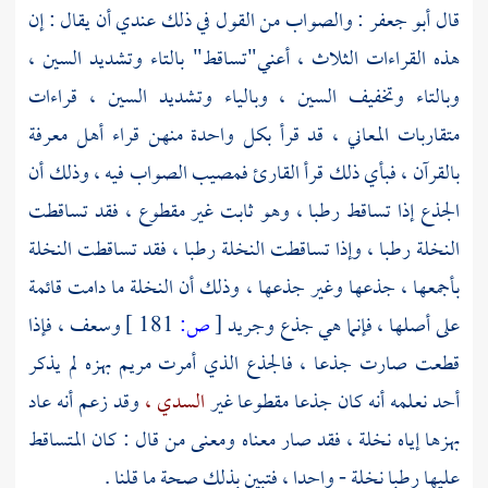
قال
أبو جعفر
: والصواب من القول في ذلك عندي أن يقال : إن
هذه القراءات الثلاث ، أعني"تساقط" بالتاء وتشديد السين ،
وبالتاء وتخفيف السين ، وبالياء وتشديد السين ، قراءات
متقاربات المعاني ، قد قرأ بكل واحدة منهن قراء أهل معرفة
بالقرآن ، فبأي ذلك قرأ القارئ فمصيب الصواب فيه ، وذلك أن
الجذع إذا تساقط رطبا ، وهو ثابت غير مقطوع ، فقد تساقطت
النخلة رطبا ، وإذا تساقطت النخلة رطبا ، فقد تساقطت النخلة
بأجمعها ، جذعها وغير جذعها ، وذلك أن النخلة ما دامت قائمة
على أصلها ، فإنما هي جذع وجريد
[
ص:
181 ]
وسعف ، فإذا
قطعت صارت جذعا ، فالجذع الذي أمرت مريم بهزه لم يذكر
أحد نعلمه أنه كان جذعا مقطوعا غير
السدي ،
وقد زعم أنه عاد
بهزها إياه نخلة ، فقد صار معناه ومعنى من قال : كان المتساقط
عليها رطبا نخلة - واحدا ، فتبين بذلك صحة ما قلنا .