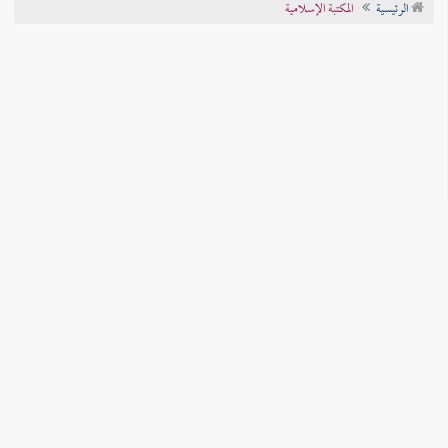
الرئيسية
المكتبة الإسلامية
تراجم الأعلام