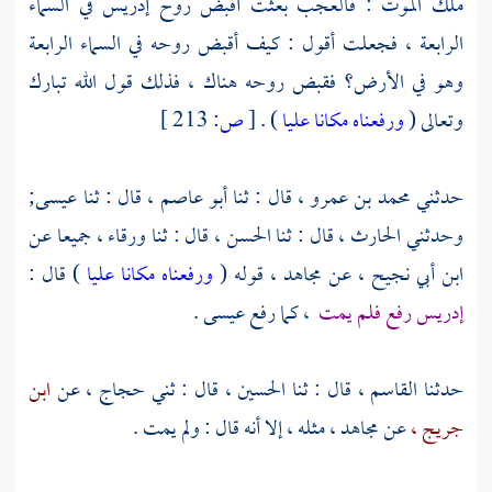
ملك الموت : فالعجب بعثت أقبض روح إدريس في السماء
الرابعة ، فجعلت أقول : كيف أقبض روحه في السماء الرابعة
وهو في الأرض؟ فقبض روحه هناك ، فذلك قول الله تبارك
وتعالى (
ورفعناه مكانا عليا
) .
[
ص:
213 ]
حدثني
محمد بن عمرو ،
قال : ثنا
أبو عاصم ،
قال : ثنا
عيسى;
وحدثني
الحارث ،
قال : ثنا
الحسن ،
قال : ثنا
ورقاء ،
جميعا عن
ابن أبي نجيح ،
عن
مجاهد ،
قوله (
ورفعناه مكانا عليا
) قال :
إدريس رفع فلم يمت
، كما رفع عيسى .
حدثنا
القاسم ،
قال : ثنا
الحسين
، قال : ثني
حجاج ،
عن
ابن
جريج ،
عن
مجاهد ،
مثله ، إلا أنه قال : ولم يمت .