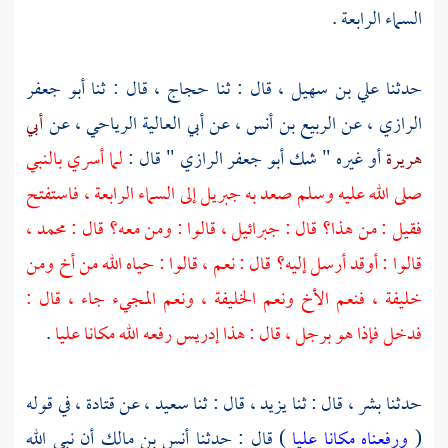
السماء الرابعة .
حدثنا
علي بن سهيل ،
قال : ثنا
حجاج ،
قال : ثنا
أبو جعفر
الرازي ،
عن
الربيع بن أنس ،
عن
أبي العالية الرياحي ،
عن
أبي
هريرة
أو غيره " شك
أبو جعفر الرازي
" قال :
لما أسري بالنبي
صلى الله عليه وسلم صعد به جبريل إلى السماء الرابعة ، فاستفتح
فقيل : من هذا؟ قال : جبرائيل ، قالوا : ومن معه؟ قال : محمد ،
قالوا : أوقد أرسل إليه؟ قال : نعم ، قالوا : حياه الله من أخ ومن
خليفة ، فنعم الأخ ونعم الخليفة ، ونعم المجيء جاء ، قال :
فدخل فإذا هو برجل ، قال : هذا إدريس رفعه الله مكانا عليا
.
حدثنا
بشر ،
قال : ثنا
يزيد ،
قال : ثنا
سعيد ،
عن
قتادة ،
في قوله
(
ورفعناه مكانا عليا
) قال : حدثنا
أنس بن مالك
أن نبي الله