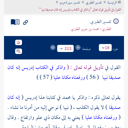
الرئيسية
تفسير الطبري
تفسير سورة مريم
تراجم الأعلام
القول في تأويل قوله تعالى "واذكر في الكتاب إدريس إنه كان صديقا نبيا "
تفسير الطبري
الطبري - محمد بن جرير الطبري
جزء
صفحة
18
213
القول في
تأويل قوله تعالى : (
واذكر في الكتاب إدريس إنه كان
صديقا نبيا
( 56 )
ورفعناه مكانا عليا
( 57 ) )
يقول تعالى ذكره : واذكر يا
محمد
في كتابنا هذا
إدريس
(
إنه كان
صديقا
) لا يقول الكذب ، ( نبيا ) نوحي إليه من أمرنا ما نشاء .
(
ورفعناه مكانا عليا
) يعني به إلى مكان ذي علو وارتفاع . وقال
بعضهم : رفع إلى السماء السادسة . وقال آخرون : الرابعة .