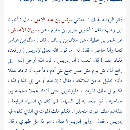
ذكر الرواية بذلك : حدثني
يونس بن عبد الأعلى ،
قال : أخبرنا
ابن وهب ،
قال : أخبرني
جرير بن حازم ،
عن
سليمان الأعمش ،
عن
شمر بن عطية ،
عن
هلال بن يساف ،
قال : سأل ابن عباس
كعبا
وأنا حاضر ، فقال له : ما قول الله تعالى
لإدريس
(
ورفعناه
مكانا عليا
) قال
كعب
: أما
إدريس ،
فإن الله أوحى إليه : إني
رافع لك كل يوم مثل عمل جميع بني آدم ، فأحب أن تزداد عملا
فأتاه خليل له من الملائكة ، فقال : إن الله أوحى إلي كذا وكذا ،
فكلم لي ملك الموت ، فليؤخرني حتى أزداد عملا فحمله بين
جناحيه ، ثم صعد به إلى السماء; فلما كان في السماء الرابعة ،
تلقاهم ملك الموت منحدرا ، فكلم ملك الموت في الذي كلمه فيه
إدريس ، فقال : وأين
إدريس؟
فقال : هو ذا على ظهري ، قال