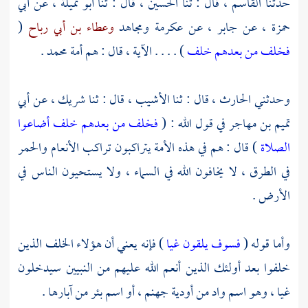
حدثنا
القاسم ،
قال : ثنا
الحسين ،
قال : ثنا
أبو تميلة ،
عن
أبي
حمزة ،
عن
جابر ،
عن
عكرمة
ومجاهد
وعطاء بن أبي رباح
(
فخلف من بعدهم خلف
) . . . . الآية ، قال : هم أمة محمد .
وحدثني
الحارث ،
قال : ثنا
الأشيب ،
قال : ثنا
شريك ،
عن
أبي
تميم بن مهاجر
في قول الله : (
فخلف من بعدهم خلف أضاعوا
الصلاة
) قال : هم في هذه الأمة يتراكبون تراكب الأنعام والحمر
في الطرق ، لا يخافون الله في السماء ، ولا يستحيون الناس في
الأرض .
وأما قوله (
فسوف يلقون غيا
) فإنه يعني أن هؤلاء الخلف الذين
خلفوا بعد أولئك الذين أنعم الله عليهم من النبيين سيدخلون
غيا ، وهو اسم واد من أودية جهنم ، أو اسم بئر من آبارها .