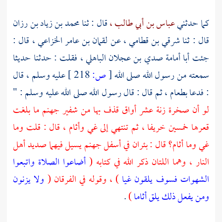
كما حدثني
عباس بن أبي طالب ،
قال : ثنا
محمد بن زياد بن رزان
قال : ثنا
شرقي بن قطامي ،
عن
لقمان بن عامر الخزاعي ،
قال :
جئت
أبا أمامة صدي بن عجلان الباهلي ،
فقلت : حدثنا حديثا
سمعته من رسول الله صلى الله
[
ص:
218 ]
عليه وسلم ، قال
: فدعا بطعام ، ثم قال : قال رسول الله صلى الله عليه وسلم : "
لو أن صخرة زنة عشر أواق قذف بها من شفير جهنم ما بلغت
قعرها خمسين خريفا ، ثم تنتهي إلى غي وأثام ، قال : قلت وما
غي وما أثام؟ قال : بئران في أسفل جهنم يسيل فيهما صديد أهل
النار ، وهما اللتان ذكر الله في كتابه (
أضاعوا الصلاة واتبعوا
الشهوات فسوف يلقون غيا
) ، وقوله في الفرقان (
ولا يزنون
ومن يفعل ذلك يلق أثاما
)
.