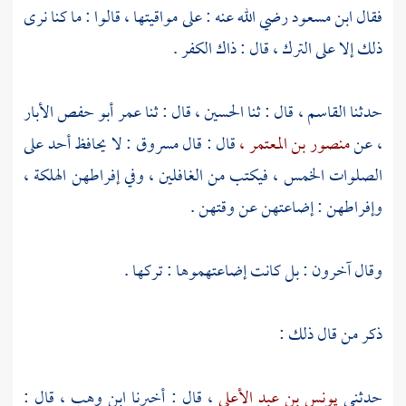
فقال
ابن مسعود
رضي الله عنه : على مواقيتها ، قالوا : ما كنا نرى
ذلك إلا على الترك ، قال : ذاك الكفر .
حدثنا
القاسم ،
قال : ثنا
الحسين ،
قال : ثنا
عمر أبو حفص الأبار
،
عن
منصور بن المعتمر ،
قال : قال
مسروق
: لا يحافظ أحد على
الصلوات الخمس ، فيكتب من الغافلين ، وفي إفراطهن الهلكة ،
وإفراطهن : إضاعتهن عن وقتهن .
وقال آخرون : بل كانت إضاعتهموها : تركها .
ذكر من قال ذلك :
حدثني
يونس بن عبد الأعلى
، قال : أخبرنا
ابن وهب ،
قال :