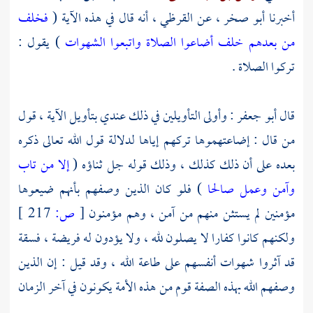
أخبرنا
أبو صخر ،
عن
القرظي ،
أنه قال في هذه الآية (
فخلف
من بعدهم خلف أضاعوا الصلاة واتبعوا الشهوات
) يقول :
تركوا الصلاة .
قال
أبو جعفر
: وأولى التأويلين في ذلك عندي بتأويل الآية ، قول
من قال : إضاعتهموها تركهم إياها لدلالة قول الله تعالى ذكره
بعده على أن ذلك كذلك ، وذلك قوله جل ثناؤه (
إلا من تاب
وآمن وعمل صالحا
) فلو كان الذين وصفهم بأنهم ضيعوها
مؤمنين لم يستثن منهم من آمن ، وهم مؤمنون
[
ص:
217 ]
ولكنهم كانوا كفارا لا يصلون لله ، ولا يؤدون له فريضة ، فسقة
قد آثروا شهوات أنفسهم على طاعة الله ، وقد قيل : إن الذين
وصفهم الله بهذه الصفة قوم من هذه الأمة يكونون في آخر الزمان
.