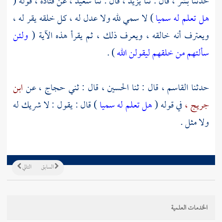
حدثنا
بشر ،
قال : ثنا
يزيد ،
قال : ثنا
سعيد ،
عن
قتادة ،
قوله (
هل تعلم له سميا
) لا سمي لله ولا عدل له ، كل خلقه يقر له ،
ويعترف أنه خالقه ، ويعرف ذلك ، ثم يقرأ هذه الآية (
ولئن
سألتهم من خلقهم ليقولن الله
) .
حدثنا
القاسم ،
قال : ثنا
الحسين ،
قال : ثني
حجاج ،
عن
ابن
جريج ،
في قوله (
هل تعلم له سميا
) قال : يقول : لا شريك له
ولا مثل .
السابق
التالي
الخدمات العلمية