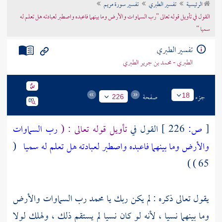
الرئيسية
تفسير الطبري
تفسير سورة مريم
تراجم الأعلام
القول في تأويل قوله تعالى "رب السماوات والأرض وما بينهما فاعبده واصطبر لعبادته هل تعلم له
سميا "
تفسير الطبري
الطبري - محمد بن جرير الطبري
جزء
صفحة
18
226
[
ص:
226 ]
القول في
تأويل قوله تعالى : (
رب السماوات
والأرض وما بينهما فاعبده واصطبر لعبادته هل تعلم له سميا
(
65 ) )
يقول تعالى ذكره : لم يكن ربك يا
محمد
رب السماوات والأرض
وما بينهما نسيا ، لأنه لو كان نسيا لم يستقم ذلك ، ولهلك لولا