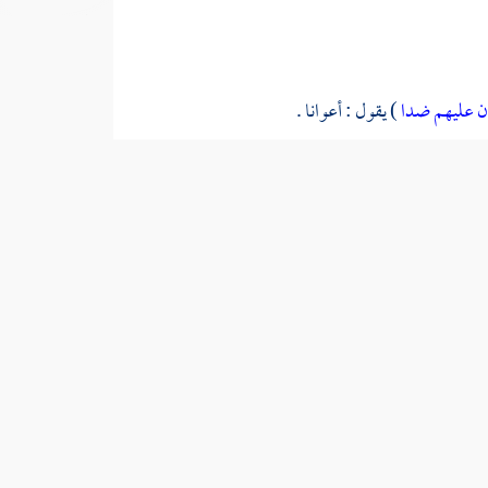
ن عليهم ضدا
) يقول : أعوانا .
: ثنا
الحسن ،
قال : ثنا
ورقاء
جميعا عن
ابن أبي نجيح ،
عن
 عليهم ضدا
) قال : أوثانهم يوم القيامة في النار .