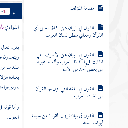
مقدمة المؤلف
جزء
18
القول في
تأو
القول في البيان عن اتفاق معاني آي
القرآن ومعاني منطق لسان العرب
يقول تعالى 
القول في البيان عن الأحرف التي
ويتخذون عباد
اتفقت فيها ألفاظ العرب وألفاظ غيرها
تنقذهم من ع
من بعض أجناس الأمم
بعبادة هؤلاء
، وتبرءوا م
القول في اللغة التي نزل بها القرآن
من لغات العرب
وأما قوله (
القول في بيان نزول القرآن من سبعة
العون .
أبواب الجنة