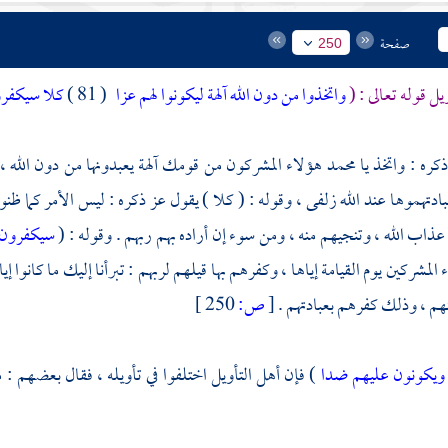
صفحة
250
يل قوله تعالى : (
واتخذوا من دون الله آلهة ليكونوا لهم عزا
( 81 )
كلا سيكفرو
ذكره : واتخذ يا
محمد
هؤلاء المشركون من قومك آلهة يعبدونها من دون الله ، 
تهموها عند الله زلفى ، وقوله : ( كلا ) يقول عز ذكره : ليس الأمر كما ظنوا و
ذاب الله ، وتنجيهم منه ، ومن سوء إن أراده بهم ربهم . وقوله : (
سيكفرون 
 المشركين يوم القيامة إياها ، وكفرهم بها قيلهم لربهم : تبرأنا إليك ما كانو
نهم ، وذلك كفرهم بعبادتهم .
[
ص:
250 ]
ويكونون عليهم ضدا
) فإن أهل التأويل اختلفوا في تأويله ، فقال بعضهم : 