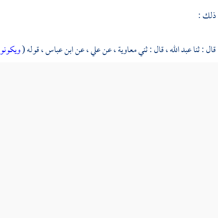
 ذلك :
قال : ثنا
عبد الله ،
قال : ثني
معاوية ،
عن
علي ،
عن
ابن عباس ،
قوله (
ويكونو
 بن عمرو ،
قال : ثنا
أبو عاصم ،
قال : ثنا
عيسى
"ح "; وحدثني
الحارث ،
قال 
ونون عليهم ضدا
) قال : عونا عليهم تخاصمهم وتكذبهم .
م ،
قال : ثنا
الحسين ،
قال : ثني
حجاج ،
عن
ابن جريج
، عن
مجاهد
(
ويكونون
: بل عنى بالضد في هذا الموضع : القرناء .
 ذلك :