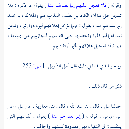
وقوله (
فلا تعجل عليهم إنما نعد لهم عدا
) يقول عز ذكره : فلا
تعجل على هؤلاء الكافرين بطلب العذاب لهم والهلاك ، يا
محمد
إنما نعد لهم عدا ، يقول : فإنما نؤخر إهلاكهم ليزدادوا إثما ، ونحن
نعد أعمالهم كلها ونحصيها حتى أنفاسهم لنجازيهم على جميعها ،
ولم نترك تعجيل هلاكهم لخير أردناه بهم .
وبنحو الذي قلنا في ذلك قال أهل التأويل .
[
ص:
253 ]
ذكر من قال ذلك :
حدثنا
علي ،
قال : ثنا
عبد الله ،
قال : ثني
معاوية ،
عن
علي ،
عن
ابن عباس ،
قوله ، (
إنما نعد لهم عدا
) يقول : أنفاسهم التي
يتنفسون في الدنيا ، فهي معدودة كسنهم وآجالهم .