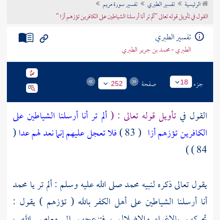
الرئيسية
تفسير الطبري
تفسير سورة مريم
تراجم الأعلام
القول في تأويل قوله تعالى "ألم تر أنا أرسلنا الشياطين على الكافرين تؤزهم أزا "
تفسير الطبري
الطبري - محمد بن جرير الطبري
جزء
صفحة
18
252
القول في
تأويل قوله تعالى : (
ألم تر أنا أرسلنا الشياطين على
الكافرين تؤزهم أزا
( 83 )
فلا تعجل عليهم إنما نعد لهم عدا
(
84 ) )
يقول تعالى ذكره لنبيه
محمد
صلى الله عليه وسلم : ألم تر يا
محمد
أنا أرسلنا الشياطين على أهل الكفر بالله ( تؤزهم ) يقول :
تحركهم بالإغواء والإضلال ، فتزعجهم إلى معاصي الله ،