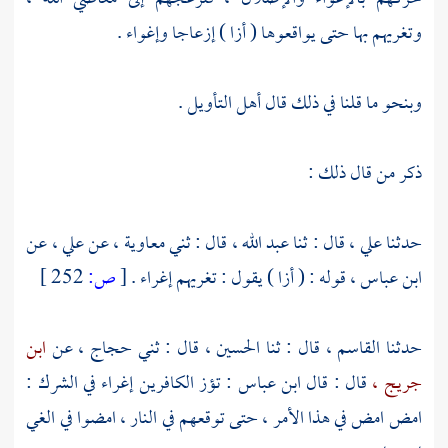
وتغريهم بها حتى يواقعوها ( أزا ) إزعاجا وإغواء .
وبنحو ما قلنا في ذلك قال أهل التأويل .
ذكر من قال ذلك :
حدثنا
علي ،
قال : ثنا
عبد الله ،
قال : ثني
معاوية ،
عن
علي ،
عن
ابن عباس ،
قوله : ( أزا ) يقول : تغريهم إغراء .
[
ص:
252 ]
حدثنا
القاسم ،
قال : ثنا
الحسين ،
قال : ثني
حجاج ،
عن
ابن
جريج ،
قال : قال
ابن عباس
: تؤز الكافرين إغراء في الشرك :
امض امض في هذا الأمر ، حتى توقعهم في النار ، امضوا في الغي