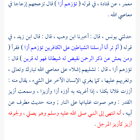
معمر ،
عن
قتادة ،
في قوله (
تؤزهم أزا
) قال تزعجهم إزعاجا في
معاصي الله .
حدثني
يونس ،
قال : أخبرنا
ابن وهب ،
قال : قال
ابن زيد ،
في
قوله (
ألم تر أنا أرسلنا الشياطين على الكافرين تؤزهم أزا
) فقرأ (
ومن يعش عن ذكر الرحمن نقيض له شيطانا فهو له قرين
) قال :
تؤزهم أزا ، قال : تشليهم إشلاء على معاصي الله تبارك وتعالى ،
وتغريهم عليها ، كما يغري الإنسان الآخر على الشيء ، يقال منه :
أززت فلانا بكذا ، إذا أغريته به أؤزه أزا وأزيزا ، وسمعت أزيز
القدر : وهو صوت غليانها على النار ; ومنه حديث
مطرف
عن
أبيه ،
أنه انتهى إلى النبي صلى الله عليه وسلم وهو يصلي ، ولجوفه
أزيز كأزيز المرجل
.