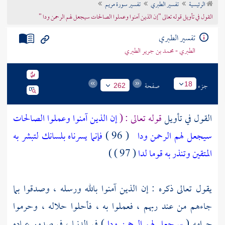
الرئيسية
تفسير الطبري
تفسير سورة مريم
تراجم الأعلام
القول في تأويل قوله تعالى "إن الذين آمنوا وعملوا الصالحات سيجعل لهم الرحمن ودا "
تفسير الطبري
الطبري - محمد بن جرير الطبري
جزء
صفحة
18
262
القول في تأويل
قوله تعالى : (
إن الذين آمنوا وعملوا الصالحات
سيجعل لهم الرحمن ودا
( 96 )
فإنما يسرناه بلسانك لتبشر به
المتقين وتنذر به قوما لدا
( 97 ) )
يقول تعالى ذكره : إن الذين آمنوا بالله ورسله ، وصدقوا بما
جاءهم من عند ربهم ، فعملوا به ، فأحلوا حلاله ، وحرموا
حرامه (
سيجعل لهم الرحمن ودا
) في الدنيا ، في صدور عباده