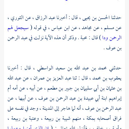
حدثنا
الحسن بن يحيى ،
قال : أخبرنا
عبد الرزاق ،
عن
الثوري ،
عن
مسلم ،
عن
مجاهد ،
عن
ابن عباس ،
في قوله (
سيجعل لهم
الرحمن ودا
) قال : محبة . وذكر أن هذه الآية نزلت في
عبد الرحمن
بن عوف
.
حدثني
محمد بن عبد الله بن سعيد الواسطي ،
قال : أخبرنا
يعقوب بن محمد
، قال : ثنا
عبد العزيز بن عمران ،
عن
عبد الله
بن عثمان بن أبي سليمان بن جبير بن مطعم ،
عن أبيه ، عن أمه
أم
إبراهيم ابنة أبي عبيدة بن عبد الرحمن بن عوف
، عن أبيها ، عن
عبد الرحمن بن عوف ،
أنه لما هاجر إلى المدينة ، وجد في نفسه على
فراق أصحابه بمكة ، منهم شيبة بن ربيعة ، وعتبة بن ربيعة ،
وأمية بن خلف ، فأنزل الله تعالى : (
إن الذي آمنوا وعملوا