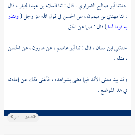
حدثنا
أبو صالح الضراري
. قال : ثنا
العلاء بن عبد الجبار ،
قال
: ثنا
مهدي بن ميمون ،
عن
الحسن
في قول الله عز وجل (
وتنذر
به قوما لدا
) قال : صما عن الحق .
حدثني
ابن سنان ،
قال : ثنا
أبو عاصم ،
عن
هارون ،
عن
الحسن
،
مثله .
وقد بينا معنى الألد فيما مضى بشواهده ، فأغنى ذلك عن إعادته
في هذا الموضع .
السابق
التالي