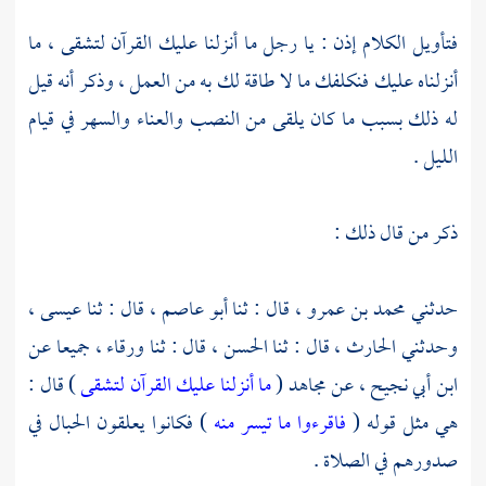
فتأويل الكلام إذن : يا رجل ما أنزلنا عليك القرآن لتشقى ، ما
أنزلناه عليك فنكلفك ما لا طاقة لك به من العمل ، وذكر أنه قيل
له ذلك بسبب ما كان يلقى من النصب والعناء والسهر في قيام
الليل .
ذكر من قال ذلك :
حدثني
محمد بن عمرو ،
قال : ثنا
أبو عاصم ،
قال : ثنا
عيسى
،
وحدثني
الحارث ،
قال : ثنا
الحسن ،
قال : ثنا
ورقاء ،
جميعا عن
ابن أبي نجيح ،
عن
مجاهد
(
ما أنزلنا عليك القرآن لتشقى
) قال :
هي مثل قوله (
فاقرءوا ما تيسر منه
) فكانوا يعلقون الحبال في
صدورهم في الصلاة .