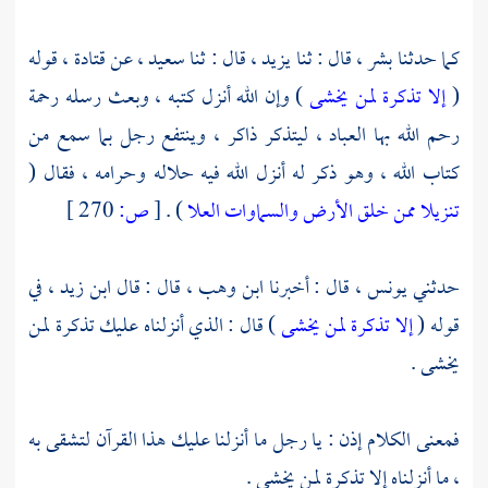
كما حدثنا
بشر ،
قال : ثنا
يزيد ،
قال : ثنا
سعيد ،
عن
قتادة ،
قوله
(
إلا تذكرة لمن يخشى
) وإن الله أنزل كتبه ، وبعث رسله رحمة
رحم الله بها العباد ، ليتذكر ذاكر ، وينتفع رجل بما سمع من
كتاب الله ، وهو ذكر له أنزل الله فيه حلاله وحرامه ، فقال (
تنزيلا ممن خلق الأرض والسماوات العلا
) .
[
ص:
270 ]
حدثني
يونس ،
قال : أخبرنا
ابن وهب ،
قال : قال
ابن زيد ،
في
قوله (
إلا تذكرة لمن يخشى
) قال : الذي أنزلناه عليك تذكرة لمن
يخشى .
فمعنى الكلام إذن : يا رجل ما أنزلنا عليك هذا القرآن لتشقى به
، ما أنزلناه إلا تذكرة لمن يخشى .