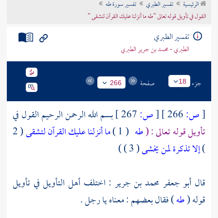
الرئيسية
تفسير الطبري
تفسير سورة طه
تراجم الأعلام
القول في تأويل قوله تعالى "طه ما أنزلنا عليك القرآن لتشقى "
تفسير الطبري
الطبري - محمد بن جرير الطبري
جزء
صفحة
18
266
[
ص:
266 ]
[
ص:
267 ]
بسم الله الرحمن الرحيم القول في
تأويل قوله تعالى : (
طه
( 1 )
ما أنزلنا عليك القرآن لتشقى
( 2
)
إلا تذكرة لمن يخشى
( 3 ) )
قال
أبو جعفر محمد بن جرير
: اختلف أهل التأويل في تأويل
قوله (
طه
) فقال بعضهم : معناه يا رجل .