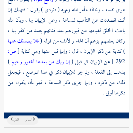
هوى نفسه ، وخالف أمر الله ونهيه ( فتردى ) يقول : فتهلك إن
أنت انصددت عن التأهب للساعة ، وعن الإيمان بها ، وبأن الله
باعث الخلق لقيامها من قبورهم بعد فنائهم بصد من كفر بها ،
وكان بعضهم يزعم أن الهاء والألف من قوله (
فلا يصدنك عنها
) كناية عن ذكر الإيمان ، قال : وإنما قيل عنها وهي كناية
[
ص:
292 ]
عن الإيمان كما قيل (
إن ربك من بعدها لغفور رحيم
)
يذهب إلى الفعلة ، ولم يجر للإيمان ذكر في هذا الموضع ، فيجعل
ذلك من ذكره ، وإنما جرى ذكر الساعة ، فهو بأن يكون من
ذكرها أولى .
السابق
التالي