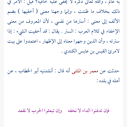
به عالم ، والله تعالى ذكره لا يخفى عليه خافية؟ قيل : الأمر في
ذلك بخلاف ما ظننت ، وإنما وجهنا معنى ( أخفيها ) بضم
الألف إلى معنى : أسترها من نفسي ، لأن المعروف من معنى
الإخفاء في كلام العرب : الستر . يقال : قد أخفيت الشيء : إذا
سترته ، وأن الذين وجهوا معناه إلى الإظهار ، اعتمدوا على بيت
لامرئ القيس بن عابس الكندي
.
حدثت عن
معمر بن المثنى
أنه قال : أنشدنيه
أبو الخطاب ،
عن
أهله في بلده :
فإن تدفنوا الداء لا نخفه وإن تبعثوا الحرب لا نقعد