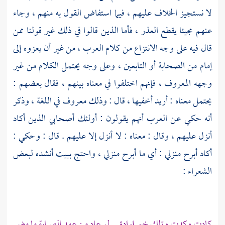
لا نستجيز الخلاف عليهم ، فيما استفاض القول به منهم ، وجاء
عنهم مجيئا يقطع العذر ، فأما الذين قالوا في ذلك غير قولنا ممن
قال فيه على وجه الانتزاع من كلام العرب ، من غير أن يعزوه إلى
إمام من الصحابة أو التابعين ، وعلى وجه يحتمل الكلام من غير
وجهه المعروف ، فإنهم اختلفوا في معناه بينهم ، فقال بعضهم :
يحتمل معناه : أريد أخفيها ، قال : وذلك معروف في اللغة ، وذكر
أنه حكي عن العرب أنهم يقولون : أولئك أصحابي الذين أكاد
أنزل عليهم ، وقال : معناه : لا أنزل إلا عليهم . قال : وحكي :
أكاد أبرح منزلي : أي ما أبرح منزلي ، واحتج ببيت أنشده لبعض
الشعراء :
كادت وكدت وتلك خير إرادة لو عاد من عهد الصبابة ما مضى