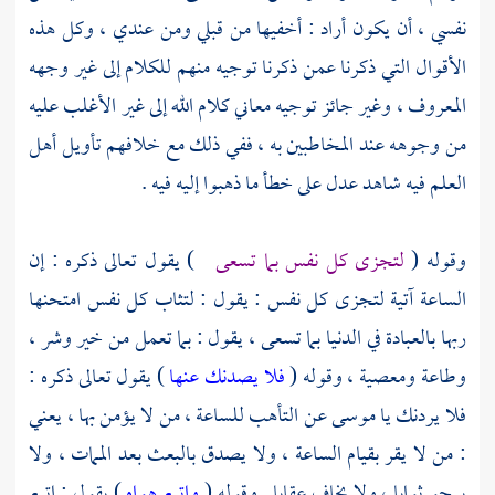
نفسي ، أن يكون أراد : أخفيها من قبلي ومن عندي ، وكل هذه
الأقوال التي ذكرنا عمن ذكرنا توجيه منهم للكلام إلى غير وجهه
المعروف ، وغير جائز توجيه معاني كلام الله إلى غير الأغلب عليه
من وجوهه عند المخاطبين به ، ففي ذلك مع خلافهم تأويل أهل
العلم فيه شاهد عدل على خطأ ما ذهبوا إليه فيه .
وقوله (
لتجزى كل نفس بما تسعى
) يقول تعالى ذكره : إن
الساعة آتية لتجزى كل نفس : يقول : لتثاب كل نفس امتحنها
ربها بالعبادة في الدنيا بما تسعى ، يقول : بما تعمل من خير وشر ،
وطاعة ومعصية ، وقوله (
فلا يصدنك عنها
) يقول تعالى ذكره :
فلا يردنك يا
موسى
عن التأهب للساعة ، من لا يؤمن بها ، يعني
: من لا يقر بقيام الساعة ، ولا يصدق بالبعث بعد الممات ، ولا
يرجو ثوابا ، ولا يخاف عقابا . وقوله (
واتبع هواه
) يقول : اتبع