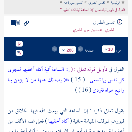
الرئيسية
تفسير الطبري
تفسير سورة طه
تراجم الأعلام
القول في تأويل قوله تعالى "إن الساعة آتية أكاد أخفيها "
تفسير الطبري
الطبري - محمد بن جرير الطبري
جزء
صفحة
18
286
القول في
تأويل قوله تعالى : (
إن الساعة آتية أكاد أخفيها لتجزى
كل نفس بما تسعى
( 15 )
فلا يصدنك عنها من لا يؤمن بها
واتبع هواه فتردى
( 16 ) )
يقول تعالى ذكره : إن الساعة التي يبعث الله فيها الخلائق من
قبورهم لموقف القيامة جائية (
أكاد أخفيها
) فعلى ضم الألف من
أخفيها قراءة جميع قراء أمصار الإسلام ، بمعنى : أكاد أخفيها من