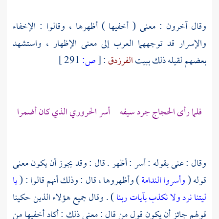
وقال آخرون : معنى ( أخفيها ) أظهرها ، وقالوا : الإخفاء
والإسرار قد توجههما العرب إلى معنى الإظهار ، واستشهد
بعضهم لقيله ذلك ببيت
الفرزدق
:
[
ص:
291 ]
فلما رأى الحجاج جرد سيفه أسر الحروري الذي كان أضمرا
وقال : عنى بقوله : أسر : أظهر . قال : وقد يجوز أن يكون معنى
قوله (
وأسروا الندامة
) وأظهروها ، قال : وذلك أنهم قالوا : (
يا
ليتنا نرد ولا نكذب بآيات ربنا
) . وقال جميع هؤلاء الذين حكينا
قولهم جائز أن يكون قول من قال : معنى ذلك : أكاد أخفيها من