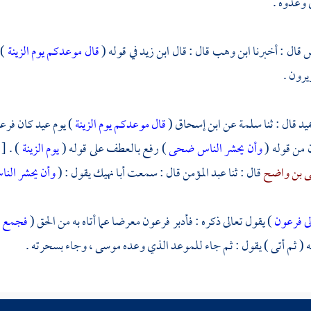
ي وعدوه .
س
قال : أخبرنا
ابن وهب
قال : قال
ابن زيد
في قوله (
قال موعدكم يوم الزينة
) 
رون .
ميد
قال : ثنا
سلمة
عن
ابن إسحاق
(
قال موعدكم يوم الزينة
) يوم عيد كان
فرع
 من قوله (
وأن يحشر الناس ضحى
) رفع بالعطف على قوله (
يوم الزينة
) .
[
ى بن واضح
قال : ثنا
عبد المؤمن
قال : سمعت
أبا نهيك
يقول : (
وأن يحشر ال
لى فرعون
) يقول تعالى ذكره : فأدبر
فرعون
معرضا عما أتاه به من الحق (
فجمع ك
ه ( ثم أتى ) يقول : ثم جاء للموعد الذي وعده
موسى ،
وجاء بسحرته .