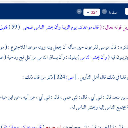
صفحة
324
يل قوله تعالى : (
قال موعدكم يوم الزينة وأن يحشر الناس ضحى
( 59 )
فتولى
ذكره : قال
موسى
لفرعون
حين سأله أن يجعل بينه وبينه موعدا للاجتماع : ( م
تزينون فيه (
وأن يحشر الناس
) يقول : وأن يساق الناس من كل فج وناحية ( ضح
قلنا في ذلك قال أهل التأويل .
[
ص:
324 ]
ذكر من قال ذلك :
 بن سعد
قال : ثني أبي ، قال : ثني عمي ، قال : ثني أبي ، عن أبيه ، عن
ابن عب
ة يجتمع الناس إليه ويحشر الناس له .
سم
قال : ثنا
الحسين
قال : ثني
حجاج
عن
ابن جريج
(
قال موعدكم يوم الزينة
) 