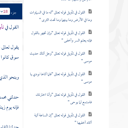
القول في تأويل قوله تعالى "له ما في السماوات
جزء
18
وما في الأرض وما بينهما وما تحت الثرى "
القول في
تأو
القول في تأويل قوله تعالى "وإن تجهر بالقول
فإنه يعلم السر وأخفى "
يقول تعالى 
القول في تأويل قوله تعالى "وهل أتاك حديث
سوق كانوا ي
موسى "
القول في تأويل قوله تعالى "فلما أتاها نودي يا
وبنحو الذي 
موسى "
القول في تأويل قوله تعالى "وأنا اخترتك
حدثني
محمد
فاستمع لما يوحى "
فإنه يوم زين
القول في تأويل قوله تعالى "إن الساعة آتية
أكاد أخفيها "
حدثنا
القا