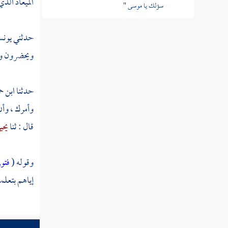
الميعاد الذ
سؤلك يا موسى "
القول في تأويل قوله تعالى " أن اقذفيه في
حدثني
يون
التابوت "
ويحضرون وي
القول في تأويل قوله تعالى " ولتصنع على
عيني "
حدثنا
ابن ح
القول في تأويل قوله تعالى " واصطنعتك
وأمرك ، وأن
لنفسي "
قال : ثنا
يحي
القول في تأويل قوله تعالى " فقولا له قولا لينا
لعله يتذكر أو يخشى "
وقوله (
فتو
القول في تأويل قوله تعالى " قال لا تخافا إنني
إياهم بتعلم
معكما أسمع وأرى "
القول في تأويل قوله تعالى " إنا قد أوحي إلينا
أن العذاب على من كذب وتولى "