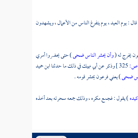
قال : يوم العيد ، يوم يتفرغ الناس من الأعمال ، ويشهدون
ون
يخرج له (
وأن يحشر الناس ضحى
) حتى يحضروا أمري
ص:
325 ]
وذكر عن
أبي نهيك
في ذلك ما حدثنا
ابن حميد
ناس ضحى
) يعني
فرعون
يحشر قومه .
يده
) يقول : فجمع مكره ، وذلك جمعه سحرته بعد أخذه