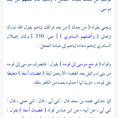
موسى
.
ويعني بقوله ( من بعدك ) من بعد فراقك إياهم يقول الله تبارك
وتعالى (
وأضلهم السامري
)
[
ص:
350 ]
وكان إضلال
السامري
إياهم دعاءه إياهم إلى عبادة العجل .
وقوله (
فرجع موسى إلى قومه
) يقول : فانصرف
موسى
إلى قومه
من
بني إسرائيل
بعد انقضاء الأربعين ليلة (
غضبان أسفا
) متغيظا
على قومه ، حزينا لما أحدثوه بعده من الكفر بالله .
كما حدثني
محمد بن سعد
قال : ثني أبي ، قال : ثني عمي ، قال :
ثني أبي ، عن أبيه ، عن
ابن عباس
قوله (
غضبان أسفا
) يقول :