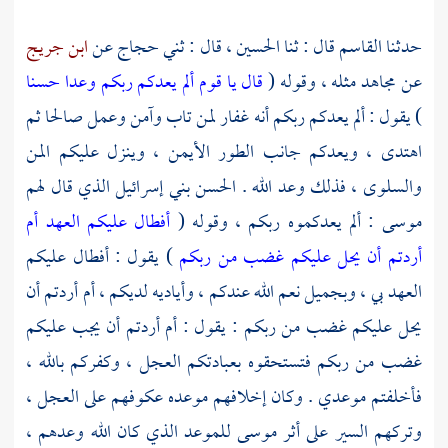
حدثنا
القاسم
قال : ثنا
الحسين
، قال : ثني
حجاج
عن
ابن جريج
عن
مجاهد
مثله ، وقوله (
قال يا قوم ألم يعدكم ربكم وعدا حسنا
) يقول : ألم يعدكم ربكم أنه غفار لمن تاب وآمن وعمل صالحا ثم
اهتدى ، ويعدكم جانب الطور الأيمن ، وينزل عليكم المن
والسلوى ، فذلك وعد الله .
الحسن
بني إسرائيل
الذي قال لهم
موسى : ألم يعدكموه ربكم ، وقوله (
أفطال عليكم العهد أم
أردتم أن يحل عليكم غضب من ربكم
) يقول : أفطال عليكم
العهد بي ، وبجميل نعم الله عندكم ، وأياديه لديكم ، أم أردتم أن
يحل عليكم غضب من ربكم : يقول : أم أردتم أن يجب عليكم
غضب من ربكم فتستحقوه بعبادتكم العجل ، وكفركم بالله ،
فأخلفتم موعدي . وكان إخلافهم موعده عكوفهم على العجل ،
وتركهم السير على أثر موسى للموعد الذي كان الله وعدهم ،