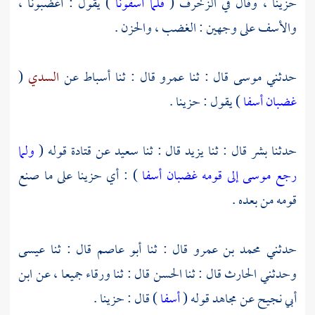
حزينا ، وقال في الزخرف (
فلما آسفونا
) يقول : أغضبونا ،
والأسف على وجهين : الغضب ، والحزن .
حدثني
موسى
قال : ثنا
عمرو
قال : ثنا
أسباط
عن
السدي
(
غضبان أسفا
) يقول : حزينا .
حدثنا
بشر
قال : ثنا
يزيد
قال : ثنا
سعيد
عن
قتادة
قوله (
ولما
رجع موسى إلى قومه غضبان أسفا
) : أي حزينا على ما صنع
قومه من بعده .
حدثني
محمد بن عمرو
قال : ثنا
أبو عاصم
قال : ثنا
عيسى
وحدثني
الحارث
قال : ثنا
الحسن
قال : ثنا
ورقاء
جميعا ، عن
ابن
أبي نجيح
عن
مجاهد
قوله (
أسفا
) قال : حزينا .