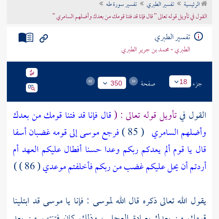
الرئيسية
تفسير الطبري
تفسير سورة طه
تراجم الأعلام
القول في تأويل قوله تعالى " قال فإنا قد فتنا قومك من بعدك وأضلهم السامري "
تفسير الطبري
الطبري - محمد بن جرير الطبري
جزء
صفحة
18
350
القول في
تأويل قوله تعالى : (
قال فإنا قد فتنا قومك من بعدك
وأضلهم السامري
( 85 )
فرجع موسى إلى قومه غضبان أسفا
قال يا قوم ألم يعدكم ربكم وعدا حسنا أفطال عليكم العهد أم
أردتم أن يحل عليكم غضب من ربكم فأخلفتم موعدي
( 86 ) )
يقول الله تعالى ذكره قال الله
لموسى
: فإنا يا
موسى
قد ابتلينا
قومك من بعدك بعبادة العجل ، وذلك كان فتنتهم من بعد