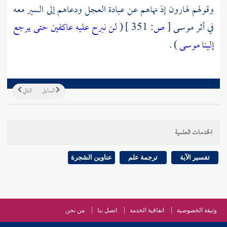
وقولهم لهارون إذ نهاهم عن عبادة العجل ودعاهم إلى السير معه
في أثر
موسى
[
ص:
351 ]
(
لن نبرح عليه عاكفين حتى يرجع
إلينا موسى
) .
السابق
التالي
الخدمات العلمية
تفسير الآية
ترجمة علم
عناوين الشجرة
وثيقة الخصوصية
اتفاقية الخدمة
اتصل بنا
من نحن