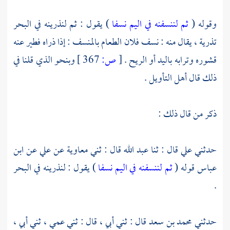
وقوله (
ثم لننسفنه في اليم نسفا
) يقول : ثم لنذرينه في البحر
تذرية ، يقال منه : نسف فلان الطعام بالمنسف : إذا ذراه فطير عنه
قشوره وترابه باليد أو الريح .
[
ص:
367 ]
وبنحو الذي قلنا في
ذلك قال أهل التأويل .
ذكر من قال ذلك :
حدثني
علي
قال : ثنا
عبد الله
قال : ثني
معاوية
عن
علي
عن
ابن
عباس
قوله (
ثم لننسفنه في اليم نسفا
) يقول : لنذرينه في البحر
.
حدثني
محمد بن سعد
قال : ثني أبي ، قال : ثني عمي ، ثني أبي ،