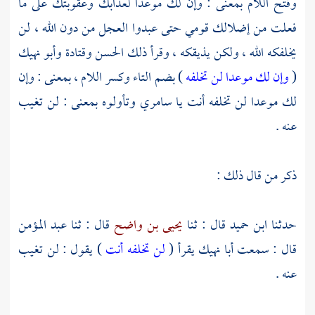
وفتح اللام بمعنى : وإن لك موعدا لعذابك وعقوبتك على ما
فعلت من إضلالك قومي حتى عبدوا العجل من دون الله ، لن
يخلفكه الله ، ولكن يذيقكه ، وقرأ ذلك
الحسن
وقتادة
وأبو نهيك
(
وإن لك موعدا لن تخلفه
) بضم التاء وكسر اللام ، بمعنى : وإن
لك موعدا لن تخلفه أنت يا
سامري
وتأولوه بمعنى : لن تغيب
عنه .
ذكر من قال ذلك :
حدثنا
ابن حميد
قال : ثنا
يحيى بن واضح
قال : ثنا
عبد المؤمن
قال : سمعت
أبا نهيك
يقرأ (
لن تخلفه أنت
) يقول : لن تغيب
عنه .