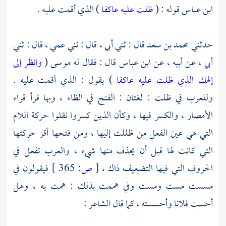
ابن عباس
قوله : (
ظلت عليه عاكفا
) الذي أقمت عليه .
حدثني
محمد بن سعد
قال : ثني أبي ، قال : ثني عمي ، قال : ثني
أبي ، عن أبيه ، عن
ابن عباس
قال : فقال له
موسى
(
وانظر إلى
إلهك الذي ظلت عليه عاكفا
) يقول : الذي أقمت عليه .
وللعرب في ظلت : لغتان : الفتح في الظاء ، وبها قرأ قراء
الأمصار ، والكسر فيها ، وكأن الذين كسروا نقلوا حركة اللام
التي هي عين الفعل من ظللت إليها ، ومن فتحها أقر حركتها
التي كانت لها قبل أن يحذف منها شيء ، والعرب تفعل في
الحروف التي فيها التضعيف ذاك ،
[
ص:
365 ]
فيقولون في
مسست مست ومست وفي هممت بذلك : همت به ، وهل
أحست فلانا وأحسسته ، كما قال الشاعر :