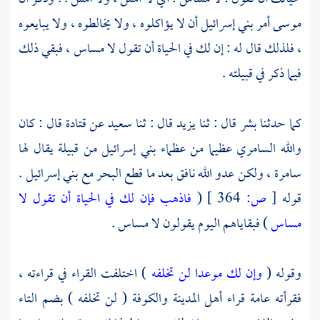
موسى أمر
بني إسرائيل
أن لا يؤاكلوه ، ولا يخالطوه ، ولا يبايعوه
، فلذلك قال له : إن لك في الحياة أن تقول لا مساس ، فبقي ذلك
فيما ذكر في قبيلته .
كما حدثنا
بشر
قال : ثنا
يزيد
قال : ثنا
سعيد
عن
قتادة
قال : كان
والله السامري عظيما من عظماء
بني إسرائيل
من قبيلة يقال لها
سامرة ، ولكن عدو الله نافق بعد ما قطع البحر مع
بني إسرائيل .
قوله
[
ص:
364 ]
(
فاذهب فإن لك في الحياة أن تقول لا
مساس
) فبقاياهم اليوم يقولون لا مساس .
وقوله (
وإن لك موعدا لن تخلفه
) اختلفت القراء في قراءته ،
فقرأته عامة قراء
أهل المدينة
والكوفة
( لن تخلفه ) بضم التاء