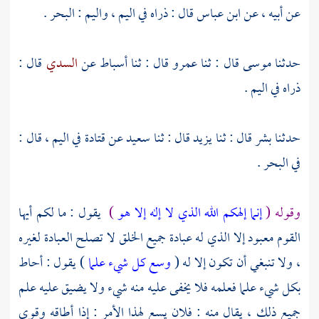
عن أبيه ، عن
ابن عباس
قال : ذراه في اليم ، واليم : البحر .
حدثنا
موسى
قال : ثنا
عمرو
قال : ثنا
أسباط
عن
السدي
قال :
ذراه في اليم .
حدثنا
بشر
قال : ثنا
يزيد
قال : ثنا
سعيد
عن
قتادة
في اليم ، قال :
في البحر .
وقوله (
إنما إلهكم الله الذي لا إله إلا هو
)
يقول : ما لكم أيها
القوم معبود إلا الذي له عبادة جميع الخلق لا تصلح العبادة لغيره
، ولا تنبغي أن تكون إلا له (
وسع كل شيء علما
) يقول : أحاط
بكل شيء علما فعلمه فلا يخفى عليه منه شيء ولا يضيق عليه علم
جميع ذلك ، يقال منه : فلان يسع لهذا الأمر : إذا أطاقه وقوي