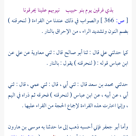
بذي فرقين يوم بنو حبيب نيوبهم علينا يحرقونا
[
ص:
366 ]
والصواب في ذلك عندنا من القراءة ( لنحرقنه )
بضم النون وتشديد الراء ، من الإحراق بالنار .
كما حدثني
علي
قال : ثنا
أبو صالح
قال : ثني
معاوية
عن
علي
عن
ابن عباس
قوله : ( لنحرقنه ) يقول : بالنار .
حدثني
محمد بن سعد
قال : ثني أبي ، قال : ثني عمي ، قال : ثني
أبي ، عن أبيه ، عن
ابن عباس
( لنحرقنه ) فحرقه ثم ذراه في اليم
، وإنما اخترت هذه القراءة لإجماع الحجة من القراء عليها .
وأما
أبو جعفر
فإني أحسبه ذهب إلى ما حدثنا به
موسى بن هارون