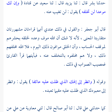
حدثنا
بشر
قال : ثنا
يزيد
قال : ثنا
سعيد
عن
قتادة
(
وإن لك
موعدا لن تخلفه
) يقول : لن تغيب عنه .
قال أبو جعفر : والقول في ذلك عندي أنهما قراءتان مشهورتان
متقاربتا المعنى ، لأنه لا شك أن الله موف وعده لخلقه بحشرهم
لموقف الحساب ، وأن الخلق موافون ذلك اليوم ، فلا الله مخلفهم
ذلك ، ولا هم مخلفوه بالتخلف عنه ، فبأيتهما قرأ القارئ
فمصيب الصواب في ذلك .
وقوله (
وانظر إلى إلهك الذي ظلت عليه عاكفا
) يقول : وانظر
إلى معبودك الذي ظلت عليه مقيما تعبده .
كما حدثني
علي
قال : ثنا
أبو صالح
قال : ثني
معاوية
عن
علي
عن