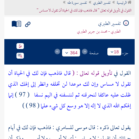
الرئيسية
تفسير الطبري
تفسير سورة طه
تراجم الأعلام
القول في تأويل قوله تعالى " قال فاذهب فإن لك في الحياة أن تقول لا مساس "
تفسير الطبري
الطبري - محمد بن جرير الطبري
جزء
صفحة
18
364
القول في
تأويل قوله تعالى : (
قال فاذهب فإن لك في الحياة أن
تقول لا مساس وإن لك موعدا لن تخلفه وانظر إلى إلهك الذي
ظلت عليه عاكفا لنحرقنه ثم لننسفنه في اليم نسفا
( 97 )
إنما
إلهكم الله الذي لا إله إلا هو وسع كل شيء علما
( 98 ) )
يقول تعالى ذكره : قال
موسى
للسامري
: فاذهب فإن لك في أيام
حياتك أن تقول : لا مساس : أي لا أمس ، ولا أمس . . وذكر أن