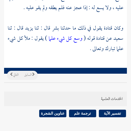
عليه ، ولا يسع له : إذا عجز عنه فلم يطقه ولم يقو عليه .
وكان
قتادة
يقول في ذلك ما حدثنا
بشر
قال : ثنا
يزيد
قال : ثنا
سعيد
عن
قتادة
قوله (
وسع كل شيء علما
) يقول : ملأ كل شيء
علما تبارك وتعالى .
السابق
التالي
الخدمات العلمية
تفسير الآية
ترجمة علم
عناوين الشجرة