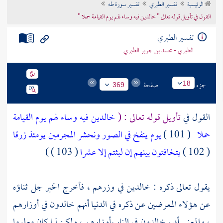
الرئيسية
تفسير الطبري
تفسير سورة طه
تراجم الأعلام
القول في تأويل قوله تعالى " خالدين فيه وساء لهم يوم القيامة حملا "
تفسير الطبري
الطبري - محمد بن جرير الطبري
جزء
صفحة
18
369
القول في
تأويل قوله تعالى : (
خالدين فيه وساء لهم يوم القيامة
حملا
( 101 )
يوم ينفخ في الصور ونحشر المجرمين يومئذ زرقا
( 102 )
يتخافتون بينهم إن لبثتم إلا عشرا
( 103 ) )
يقول تعالى ذكره : خالدين في وزرهم ، فأخرج الخبر جل ثناؤه
عن هؤلاء المعرضين عن ذكره في الدنيا أنهم خالدون في أوزارهم
، والمعنى أنهم خالدون في النار بأوزارهم ، ولكن لما كان معلوما