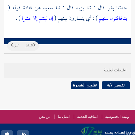
حدثنا
بشر
قال : ثنا
يزيد
قال : ثنا
سعيد
عن
قتادة
قوله (
يتخافتون بينهم
) : أي يتسارون بينهم (
إن لبثتم إلا عشرا
) .
السابق
التالي
الخدمات العلمية
تفسير الآية
عناوين الشجرة
وثيقة الخصوصية
اتفاقية الخدمة
اتصل بنا
من نحن