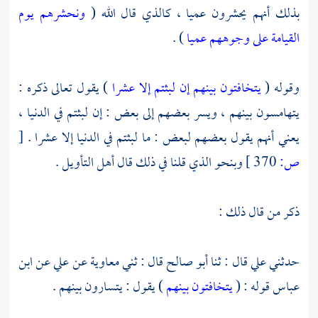
بذلك أنهم يحشرون عميا ، كالذي قال الله (
ونحشرهم يوم
القيامة على وجوههم عميا
) .
وقوله (
يتخافتون بينهم إن لبثتم إلا عشرا
) يقول تعالى ذكره :
يتهامسون بينهم ، ويسر بعضهم إلى بعض : إن لبثتم في الدنيا ،
يعني أنهم يقول بعضهم لبعض : ما لبثتم في الدنيا إلا عشرا .
[
ص:
370 ]
وبنحو الذي قلنا في ذلك قال أهل التأويل .
ذكر من قال ذلك :
حدثني
علي
قال : ثنا
أبو صالح
قال : ثني
معاوية
عن
علي
عن
ابن
عباس
قوله : (
يتخافتون بينهم
) يقول : يتسارون بينهم .