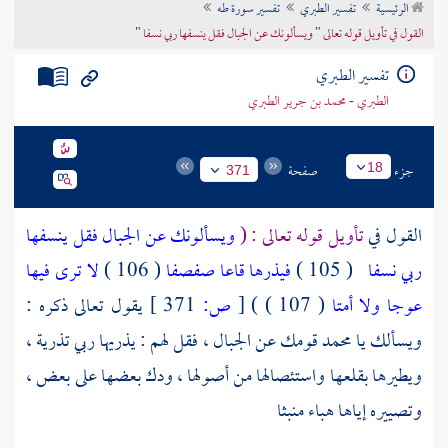
الرئيسية
تفسير الطبري
تفسير سورة طه
تراجم الأعلام
القول في تأويل قوله تعالى " ويسألونك عن الجبال فقل ينسفها ربي نسفا "
تفسير الطبري
الطبري - محمد بن جرير الطبري
جزء
صفحة
18
371
القول في
تأويل قوله تعالى : (
ويسألونك عن الجبال فقل ينسفها
ربي نسفا
( 105 )
فيذرها قاعا صفصفا
( 106 )
لا ترى فيها
عوجا ولا أمتا
( 107 ) )
[
ص:
371 ]
يقول تعالى ذكره :
ويسألك يا محمد قومك عن الجبال ، فقل لهم : يذريها ربي تذرية ،
ويطيرها بقلعها واستئصالها من أصولها ، ودك بعضها على بعض ،
وتصييره إياها هباء منبثا