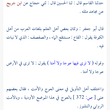
حدثنا
القاسم
قال : ثنا
الحسين
قال : ثني
حجاج
عن
ابن جريج
عن
مجاهد
مثله .
قال
أبو جعفر
: وكان بعض أهل العلم بلغات العرب من
أهل
الكوفة
يقول : القاع : مستنقع الماء ، والصفصف : الذي لا نبات
فيه .
وقوله (
لا ترى فيها عوجا ولا أمتا
) يقول : لا ترى في الأرض
عوجا ولا أمتا .
واختلف أهل التأويل في معنى العوج والأمت ، فقال بعضهم
عنى
[
ص:
372 ]
بالعوج في هذا الموضع الأودية ، وبالأمت
الروابي والنشوز .