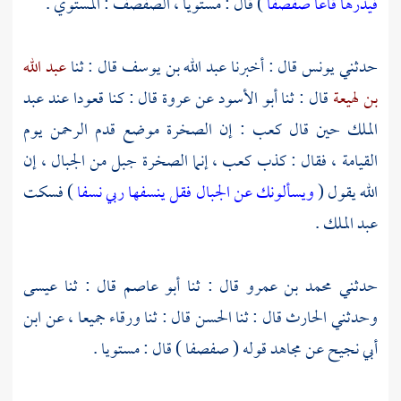
فيذرها قاعا صفصفا
) قال : مستويا ، الصفصف : المستوي .
حدثني
يونس
قال : أخبرنا
عبد الله بن يوسف
قال : ثنا
عبد الله
بن لهيعة
قال : ثنا
أبو الأسود
عن
عروة
قال : كنا قعودا عند
عبد
الملك
حين قال
كعب
: إن الصخرة موضع قدم الرحمن يوم
القيامة ، فقال : كذب
كعب
، إنما الصخرة جبل من الجبال ، إن
الله يقول (
ويسألونك عن الجبال فقل ينسفها ربي نسفا
) فسكت
عبد الملك
.
حدثني
محمد بن عمرو
قال : ثنا
أبو عاصم
قال : ثنا
عيسى
وحدثني
الحارث
قال : ثنا
الحسن
قال : ثنا
ورقاء
جميعا ، عن
ابن
أبي نجيح
عن
مجاهد
قوله ( صفصفا ) قال : مستويا .