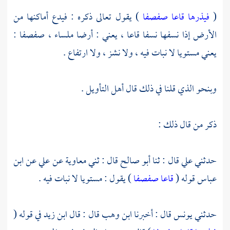
(
فيذرها قاعا صفصفا
) يقول تعالى ذكره : فيدع أماكنها من
الأرض إذا نسفها نسفا قاعا ، يعني : أرضا ملساء ، صفصفا :
يعني مستويا لا نبات فيه ، ولا نشز ، ولا ارتفاع .
وبنحو الذي قلنا في ذلك قال أهل التأويل .
ذكر من قال ذلك :
حدثني
علي
قال : ثنا
أبو صالح
قال : ثني
معاوية
عن
علي
عن
ابن
عباس
قوله (
قاعا صفصفا
) يقول : مستويا لا نبات فيه .
حدثني
يونس
قال : أخبرنا
ابن وهب
قال : قال
ابن زيد
في قوله (