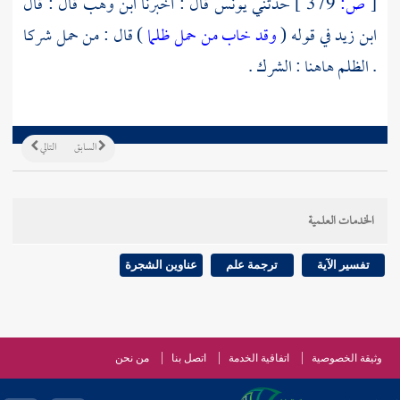
[
ص:
379 ]
حدثني
يونس
قال : أخبرنا
ابن وهب
قال : قال
ابن زيد
في قوله (
وقد خاب من حمل ظلما
) قال : من حمل شركا
. الظلم هاهنا : الشرك .
السابق
التالي
الخدمات العلمية
تفسير الآية
ترجمة علم
عناوين الشجرة
وثيقة الخصوصية
اتفاقية الخدمة
اتصل بنا
من نحن