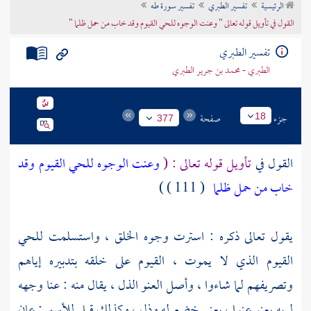
الرئيسية
تفسير الطبري
تفسير سورة طه
تراجم الأعلام
القول في تأويل قوله تعالى " وعنت الوجوه للحي القيوم وقد خاب من حمل ظلما "
تفسير الطبري
الطبري - محمد بن جرير الطبري
جزء
صفحة
18
377
القول في
تأويل قوله تعالى : (
وعنت الوجوه للحي القيوم وقد
خاب من حمل ظلما
( 111 ) )
يقول تعالى ذكره : استرت وجوه الخلق ، واستسلمت للحي
القيوم الذي لا يموت ، القيوم على خلقه بتدبيره إياهم
وتصريفهم لما شاءوا ، وأصل العنو الذل ، يقال منه : عنا وجهه
لربه يعنو عنوا ، يعني خضع له وذل ، وكذلك قيل للأسير : عان