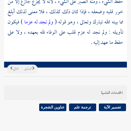
حفظ الشيء ، ومنه الصبر على الشيء ، لأنه لا يجزع جازع إلا من
خور قلبه وضعفه ، فإذا كان ذلك كذلك ، فلا معنى لذلك أبلغ
مما بينه الله تبارك وتعالى ، وهو قوله (
ولم نجد له عزما
) فيكون
تأويله : ولم نجد له عزم قلب على الوفاء لله بعهده ، ولا على
حفظ ما عهد إليه .
السابق
التالي
الخدمات العلمية
تفسير الآية
ترجمة علم
عناوين الشجرة