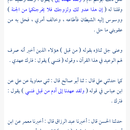
وقلنا له (
إن هذا عدو لك ولزوجك فلا يخرجنكما من الجنة
)
ووسوس إليه الشيطان فأطاعه ، وخالف أمري ، فحل به من
عقوبتي ما حل .
وعنى جل ثناؤه بقوله ( من قبل ) هؤلاء الذين أخبر أنه صرف
لهم الوعيد في هذا القرآن ، وقوله ( فنسي ) يقول : فترك عهدي .
كما حدثني
علي
قال : ثنا
أبو صالح
قال : ثني
معاوية
عن
علي
عن
ابن عباس
في قوله (
ولقد عهدنا إلى آدم من قبل فنسي
) يقول :
فترك .
حدثنا
الحسن
قال : أخبرنا
عبد الرزاق
قال : أخبرنا
معمر
عن
ابن