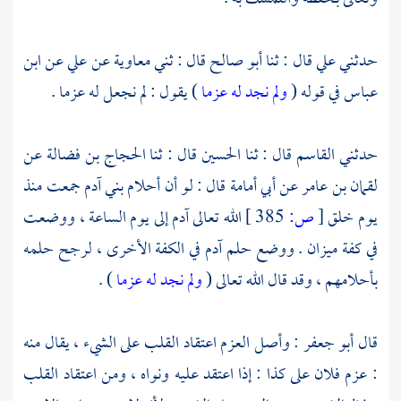
حدثني
علي
قال : ثنا
أبو صالح
قال : ثني
معاوية
عن
علي
عن
ابن
عباس
في قوله (
ولم نجد له عزما
) يقول : لم نجعل له عزما .
حدثني
القاسم
قال : ثنا
الحسين
قال : ثنا
الحجاج بن فضالة
عن
لقمان بن عامر
عن
أبي أمامة
قال : لو أن أحلام
بني آدم
جمعت منذ
يوم خلق
[
ص:
385 ]
الله تعالى
آدم
إلى يوم الساعة ، ووضعت
في كفة ميزان . ووضع حلم
آدم
في الكفة الأخرى ، لرجح حلمه
بأحلامهم ، وقد قال الله تعالى (
ولم نجد له عزما
) .
قال
أبو جعفر
: وأصل العزم اعتقاد القلب على الشيء ، يقال منه
: عزم فلان على كذا : إذا اعتقد عليه ونواه ، ومن اعتقاد القلب