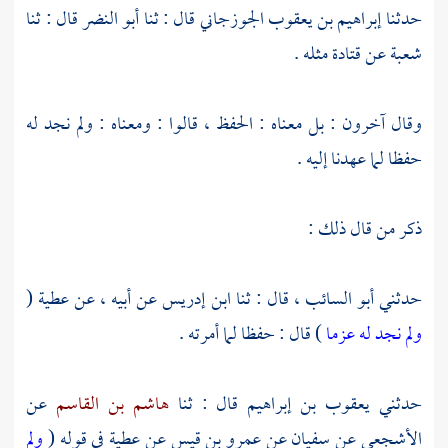
حدثنا
إبراهيم بن يعقوب الجوزجاني
قال : ثنا
أبو النضر
قال : ثنا
شعبة
عن
قتادة
مثله .
وقال آخرون : بل معناه : الحفظ ، قالوا : ومعناه : ولم نجد له
حفظا لما عهدنا إليه .
ذكر من قال ذلك :
حدثني
أبو السائب
، قال : ثنا
ابن إدريس
عن أبيه ، عن
عطية
(
ولم نجد له عزما
) قال : حفظا لما أمرته .
حدثني
يعقوب بن إبراهيم
قال : ثنا
هاشم بن القاسم
عن
الأشجعي
عن
سفيان
عن
عمرو بن قيس
عن
عطية
في قوله (
ولم