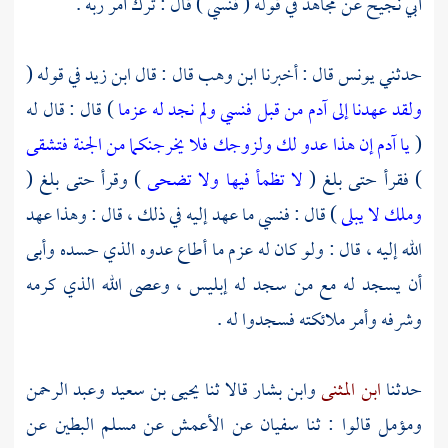
أبي نجيح
عن
مجاهد
في قوله ( فنسي ) قال : ترك أمر ربه .
حدثني
يونس
قال : أخبرنا
ابن وهب
قال : قال
ابن زيد
في قوله (
ولقد عهدنا إلى آدم من قبل فنسي ولم نجد له عزما
) قال : قال له
(
يا آدم إن هذا عدو لك ولزوجك فلا يخرجنكما من الجنة فتشقى
) فقرأ حتى بلغ (
لا تظمأ فيها ولا تضحى
) وقرأ حتى بلغ (
وملك لا يبلى
) قال : فنسي ما عهد إليه في ذلك ، قال : وهذا عهد
الله إليه ، قال : ولو كان له عزم ما أطاع عدوه الذي حسده وأبى
أن يسجد له مع من سجد له إبليس ، وعصى الله الذي كرمه
وشرفه وأمر ملائكته فسجدوا له .
حدثنا
ابن المثنى
وابن بشار
قالا ثنا
يحيى بن سعيد
وعبد الرحمن
ومؤمل قالوا : ثنا
سفيان
عن
الأعمش
عن
مسلم البطين
عن