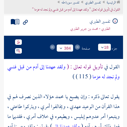
الرئيسية
تفسير الطبري
تفسير سورة طه
تراجم الأعلام
القول في تأويل قوله تعالى " ولقد عهدنا إلى آدم من قبل فنسي ولم نجد له عزما "
تفسير الطبري
الطبري - محمد بن جرير الطبري
جزء
صفحة
18
384
القول في
تأويل قوله تعالى : (
ولقد عهدنا إلى آدم من قبل فنسي
ولم نجد له عزما
( 115 ) )
يقول تعالى ذكره : وإن يضيع يا محمد هؤلاء الذين نصرف لهم في
هذا القرآن من الوعيد عهدي ، ويخالفوا أمري ، ويتركوا طاعتي ،
ويتبعوا أمر عدوهم إبليس ، ويطيعوه في خلاف أمري ، فقديما ما
فعل ذلك أبوهم آدم (
ولقد عهدنا إلى
) يقول : ولقد وصينا آدم