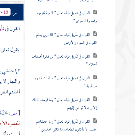
القول في تأويل قوله تعالى " لاهية قلوبهم
جزء
18
وأسروا النجوى "
القول في
تأو
القول في تأويل قوله تعالى " قال ربي يعلم
القول في السماء والأرض "
يقول تعالى 
القول في تأويل قوله تعالى " بل قالوا أضغاث
أحلام "
كما حدثني
ي
القول في تأويل قوله تعالى " ما آمنت قبلهم
والنهار لا 
من قرية "
ألهمتم الطر
القول في تأويل قوله تعالى " وما أرسلنا قبلك
إلا رجالا نوحي إليهم "
[
ص:
424 ]
القول في تأويل قوله تعالى " وما جعلناهم
لكعب الأح
جسدا لا يأكلون الطعام وما كانوا خالدين "
ألست تأكل 