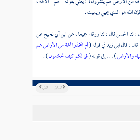
آلهة من الأرض هم ينشرون؟ : يعني بقوله " هم " الآلهة ،
فإن الله هو الذي يحيي ويميت .
 : ثنا
الحسن
قال : ثنا
ورقاء
جميعا ، عن
ابن أبي نجيح
عن
قال : قال
ابن زيد
في قوله (
أم اتخذوا آلهة من الأرض هم
ماء والأرض
) . . . إلى قوله (
فما لكم كيف تحكمون
) .
السابق
التالي