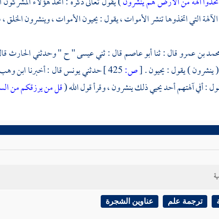
اتخذوا آلهة من الأرض هم ينشرون
) يقول تعالى ذكره : أتخذ هؤلاء المشركون 
الآلهة التي اتخذوها تنشر الأموات ، يقول : يحيون الأموات ، وينشرون الخلق ، 
حمد بن عمرو
قال : ثنا
أبو عاصم
قال : ثني
عيسى
" ح " وحدثني
الحارث
قال
( ينشرون ) يقول : يحيون .
[
ص:
425 ]
حدثني
يونس
قال : أخبرنا
ابن وهب
ول : أفي آلهتهم أحد يحيي ذلك ينشرون ، وقرأ قول الله (
قل من يرزقكم من الس
ية
ترجمة علم
عناوين الشجرة