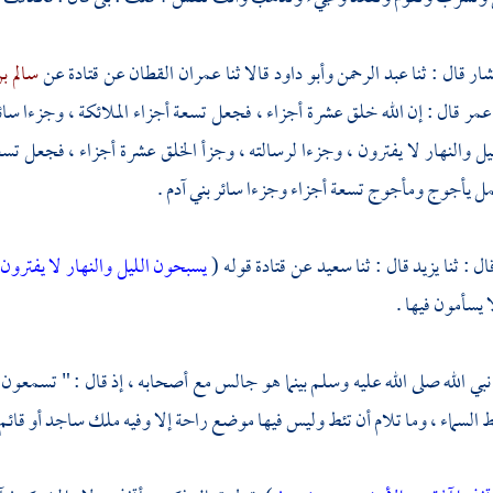
شار
قال : ثنا
عبد الرحمن
وأبو داود
قالا ثنا
عمران القطان
عن
قتادة
عن
سالم ب
 عمر
قال : إن الله خلق عشرة أجزاء ، فجعل تسعة أجزاء الملائكة ، وجزءا سائ
ل والنهار لا يفترون ، وجزءا لرسالته ، وجزأ الخلق عشرة أجزاء ، فجعل تسعة
ل يأجوج ومأجوج تسعة أجزاء وجزءا سائر بني آدم .
ال : ثنا
يزيد
قال : ثنا
سعيد
عن
قتادة
قوله (
يسبحون الليل والنهار لا يفترون
 يسأمون فيها .
 نبي الله صلى الله عليه وسلم بينما هو جالس مع أصحابه ، إذ قال : " تسمعون ما
السماء ، وما تلام أن تئط وليس فيها موضع راحة إلا وفيه ملك ساجد أو قائم 