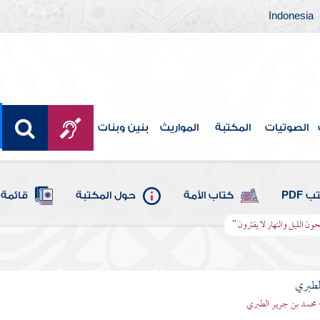
Indonesia
الصوتيات
المكتبة
المواريث
بنين وبنات
 PDF
كتاب الأمة
حول المكتبة
قائمة 
حون الليل والنهار لا يفترون "
لطبري
 محمد بن جرير الطبري