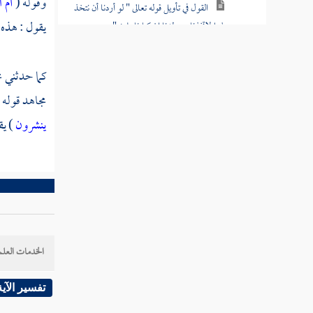
وقوله (
أم 
القول في تأويل قوله تعالى " لو أردنا أن نتخذ
يقول : هذه 
لهوا لاتخذناه من لدنا إن كنا فاعلين "
القول في تأويل قوله تعالى " بل نقذف بالحق
كما حدثني
م
على الباطل فيدمغه "
مجاهد
قوله 
القول في تأويل قوله تعالى " وله من في
ينشرون
) يق
السماوات والأرض ومن عنده لا يستكبرون عن
عبادته ولا يستحسرون "
القول في تأويل قوله تعالى " يسبحون الليل
والنهار لا يفترون "
القول في تأويل قوله تعالى " لو كان فيهما آلهة
إلا الله لفسدتا "
الخدمات العلم
القول في تأويل قوله تعالى " لا يسأل عما
تفسير الآية
يفعل وهم يسألون "