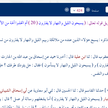
صفحة
424
يل قوله تعالى : (
يسبحون الليل والنهار لا يفترون
( 20 )
أم اتخذوا آلهة من 
ذكره : يسبح هؤلاء الذين عنده من ملائكة ربهم الليل والنهار لا يفترون من تسب
عقوب
قال : ثنا
ابن علية
قال : أخبرنا
حميد
عن
إسحاق بن عبد الله بن الحارث
ع
يفترون ) و ( يسبحون الليل والنهار لا يسأمون ) فقال : هل يئودك طرفك ؟ هل ي
ف والنفس .
حدثنا
القاسم
قال : ثنا
الحسين
قال : ثني
أبو معاوية
عن
أبي إسحاق الشيباني
بار
( يسبحون الليل والنهار لا يفترون ) أما يشغلهم رسالة أو عمل ؟ قال : ي
وتشرب وتقوم وتقعد وتجيء وتذهب وأنت تنفس ؟ قلت : بلى قال : فكذلك جع