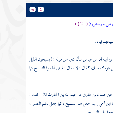
الأرض هم ينشرون
( 21 ) )
يحهم إياه .
ن أبيه أن
ابن عباس
سأل
كعبا
عن قوله : ( يسبحون الليل
ئودك نفسك ؟ قال : لا ، قال : فإنهم ألهموا التسبيح كما
عن
حسان بن مخارق
عن
عبد الله بن الحارث
قال : قلت :
ا ابن أخي إنهم جعل لهم التسبيح ، كما جعل لكم النفس ،
ل لهم التسبيح .