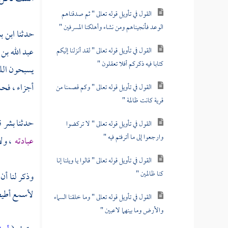
القول في تأويل قوله تعالى " ثم صدقناهم
الوعد فأنجيناهم ومن نشاء وأهلكنا المسرفين "
حدثنا
ابن ب
عبد الله بن
القول في تأويل قوله تعالى " لقد أنزلنا إليكم
كتابا فيه ذكركم أفلا تعقلون "
يسبحون اللي
أجزاء ، فحم
القول في تأويل قوله تعالى " وكم قصمنا من
قرية كانت ظالمة "
حدثنا
بشر
ق
القول في تأويل قوله تعالى " لا تركضوا
وارجعوا إلى ما أترفتم فيه "
عبادته
، ولا
القول في تأويل قوله تعالى " قالوا يا ويلنا إنا
كنا ظالمين "
وذكر لنا أن
لأسمع أطيط 
القول في تأويل قوله تعالى " وما خلقنا السماء
والأرض وما بينهما لاعبين "