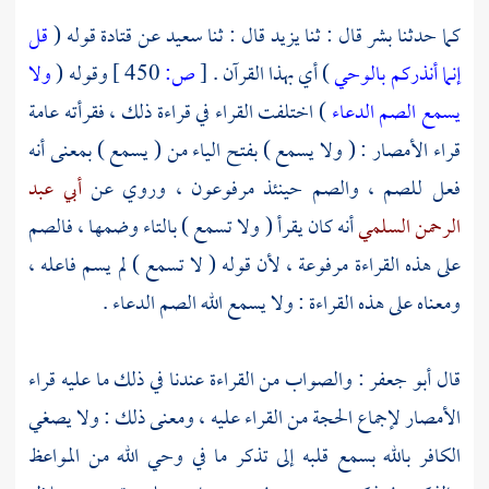
كما حدثنا
بشر
قال : ثنا
يزيد
قال : ثنا
سعيد
عن
قتادة
قوله (
قل
إنما أنذركم بالوحي
) أي بهذا القرآن .
[
ص:
450 ]
وقوله (
ولا
يسمع الصم الدعاء
) اختلفت القراء في قراءة ذلك ، فقرأته عامة
قراء الأمصار : ( ولا يسمع ) بفتح الياء من ( يسمع ) بمعنى أنه
فعل للصم ، والصم حينئذ مرفوعون ، وروي عن
أبي عبد
الرحمن السلمي
أنه كان يقرأ ( ولا تسمع ) بالتاء وضمها ، فالصم
على هذه القراءة مرفوعة ، لأن قوله ( لا تسمع ) لم يسم فاعله ،
ومعناه على هذه القراءة : ولا يسمع الله الصم الدعاء .
قال
أبو جعفر
: والصواب من القراءة عندنا في ذلك ما عليه قراء
الأمصار لإجماع الحجة من القراء عليه ، ومعنى ذلك : ولا يصغي
الكافر بالله بسمع قلبه إلى تذكر ما في وحي الله من المواعظ