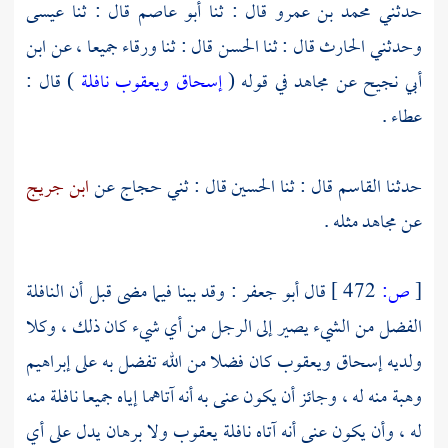
حدثني
محمد بن عمرو
قال : ثنا
أبو عاصم
قال : ثنا
عيسى
وحدثني
الحارث
قال : ثنا
الحسن
قال : ثنا
ورقاء
جميعا ، عن
ابن
أبي نجيح
عن
مجاهد
في قوله (
إسحاق ويعقوب نافلة
) قال :
عطاء .
حدثنا
القاسم
قال : ثنا
الحسين
قال : ثني
حجاج
عن
ابن جريج
عن
مجاهد
مثله .
[
ص:
472 ]
قال
أبو جعفر
: وقد بينا فيما مضى قبل أن النافلة
الفضل من الشيء يصير إلى الرجل من أي شيء كان ذلك ، وكلا
ولديه إسحاق ويعقوب كان فضلا من الله تفضل به على
إبراهيم
وهبة منه له ، وجائز أن يكون عنى به أنه آتاهما إياه جميعا نافلة منه
له ، وأن يكون عنى أنه آتاه نافلة
يعقوب
ولا برهان يدل على أي