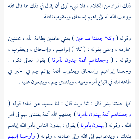
ذلك المراد من الكلام ، فلا شيء أولى أن يقال في ذلك مما قال الله
ووهب الله له
لإبراهيم
إسحاق
ويعقوب
نافلة .
وقوله (
وكلا جعلنا صالحين
) يعني عاملين بطاعة الله ، مجتنبين
محارمه ، وعنى بقوله : ( كلا )
إبراهيم ،
وإسحاق ، ويعقوب ،
وقوله : (
وجعلناهم أئمة يهدون بأمرنا
) يقول تعالى ذكره :
وجعلنا
إبراهيم
وإسحاق
ويعقوب
أئمة يؤتم بهم في الخير في
طاعة الله في اتباع أمره ونهيه ، ويقتدى بهم ، ويتبعون عليه .
كما حدثنا
بشر
قال : ثنا
يزيد
قال : ثنا
سعيد
عن
قتادة
قوله (
وجعلناهم أئمة يهدون بأمرنا
) جعلهم الله أئمة يقتدى بهم في أمر
الله ، وقوله (
يهدون بأمرنا
) يقول : يهدون الناس بأمر الله إياهم
بذلك ، ويدعونهم إلى الله وإلى عبادته ، وقوله (
وأوحينا إليهم