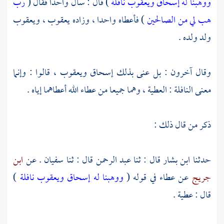
ووهبنا له إسحاق ويعقوب نافلة
) قال : سأل واحدا فقال (
رب
هب لي من الصالحين
) فأعطاه واحدا ، وزاده يعقوب ، ويعقوب
ولد ولده .
وقال آخرون : بل عنى بذلك
إسحاق
ويعقوب ،
قالوا : وإنما
معنى النافلة : العطية ، وهما جميعا من عطاء الله أعطاهما إياه .
ذكر من قال ذلك :
حدثنا
ابن بشار
قال : ثنا
عبد الرحمن
قال : ثنا
سفيان
. عن
ابن
جريج
عن
عطاء
في قوله (
ووهبنا له إسحاق ويعقوب نافلة
)
قال : عطية .