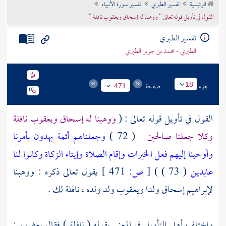
الرئيسية
تفسير الطبري
تفسير سورة الأنبياء
تراجم الأعلام
القول في تأويل قوله تعالى " ووهبنا له إسحاق ويعقوب نافلة "
تفسير الطبري
الطبري - محمد بن جرير الطبري
جزء
صفحة
18
471
القول في تأويل قوله تعالى : (
ووهبنا له إسحاق ويعقوب نافلة
وكلا جعلنا صالحين
( 72 )
وجعلناهم أئمة يهدون بأمرنا
وأوحينا إليهم فعل الخيرات وإقام الصلاة وإيتاء الزكاة وكانوا لنا
عابدين
( 73 ) )
[
ص:
471 ]
يقول تعالى ذكره : ووهبنا
لإبراهيم
إسحاق
ولدا
ويعقوب
ولد ولده ، نافلة لك .
واختلف أهل التأويل في المعني بقوله ( نافلة ) فقال بعضهم :